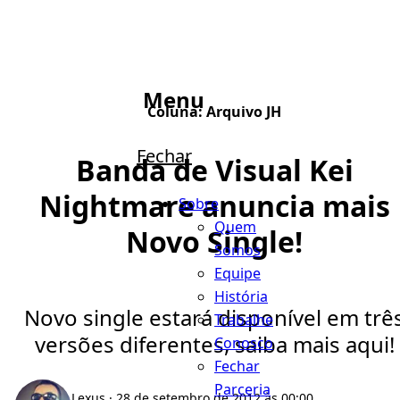
Menu
Coluna:
Arquivo JH
Fechar
Banda de Visual Kei
Nightmare anuncia mais
Sobre
Quem
Novo Single!
Somos
Equipe
História
Novo single estará disponível em trê
Trabalhe
versões diferentes, saiba mais aqui!
Conosco
Fechar
Parceria
Lexus
· 28 de setembro de 2012 às 00:00