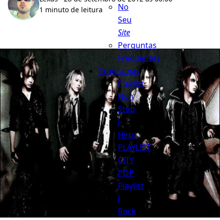
No
1 minuto de leitura
Seu
Site
Perguntas
Frequentes
Programas
Playlist
Non
Stop
J-
Hero
PLAYLIST
CITY
POP
Playlist
J
Rock