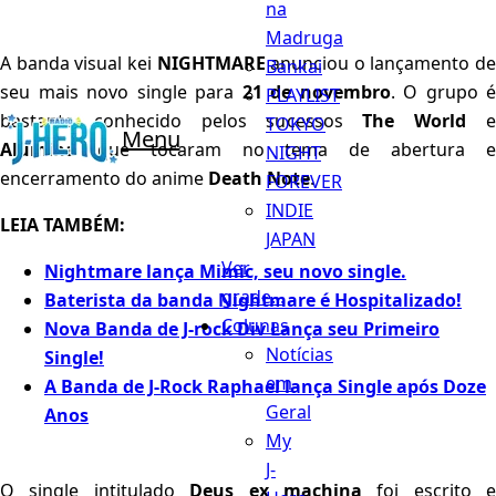
na
Madruga
A banda visual kei
NIGHTMARE
anunciou o lançamento de
Bankai
seu mais novo single para
21 de novembro
. O grupo é
PLAYLIST
bastante conhecido pelos sucessos
The World
TOKYO
Menu
Alumina
que tocaram no tema de abertura e
NIGHT
encerramento do anime
Death Note
.
FOREVER
INDIE
LEIA TAMBÉM:
JAPAN
Ver
Nightmare lança Mimic, seu novo single.
grade...
Baterista da banda Nightmare é Hospitalizado!
Colunas
Nova Banda de J-rock Div Lança seu Primeiro
Notícias
Single!
em
A Banda de J-Rock Raphael lança Single após Doze
Geral
Anos
My
J-
O single intitulado
Deus ex machina
foi escrito e