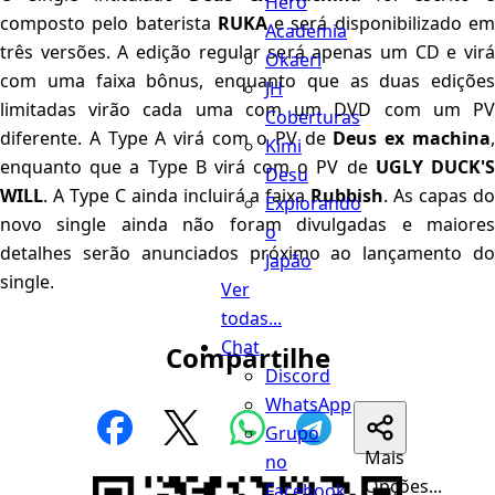
Hero
composto pelo baterista
RUKA
e será disponibilizado e
Academia
três versões. A edição regular será apenas um CD e virá
Okaeri
com uma faixa bônus, enquanto que as duas edições
JH
limitadas virão cada uma com um DVD com um PV
Coberturas
diferente. A Type A virá com o PV de
Deus ex machina
Kimi
enquanto que a Type B virá com o PV de
UGLY DUCK'
Desu
WILL
. A Type C ainda incluirá a faixa
Rubbish
. As capas d
Explorando
novo single ainda não foram divulgadas e maiores
o
detalhes serão anunciados próximo ao lançamento do
Japão
single.
Ver
todas...
Chat
Compartilhe
Discord
WhatsApp
Grupo
Mais
no
Opções...
Facebook