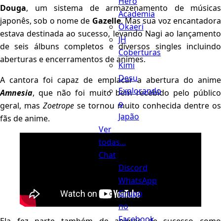
Hero
Douga
, um sistema de armazenamento de músicas
Academia
japonês, sob o nome de
Gazelle
. Mas sua voz encantador
Okaeri
estava destinada ao sucesso, levando Nagi ao lançamento
JH
de seis álbuns completos e diversos singles incluindo
Coberturas
aberturas e encerramentos de animes.
Kimi
Desu
A cantora foi capaz de emplacar a abertura do anime
Explorando
Amnesia
, que não foi muito bem recebido pelo público
o
geral, mas
Zoetrope
se tornou muito conhecida dentre os
Japão
fãs de anime.
Ver
todas...
Chat
Discord
WhatsApp
Grupo
no
Facebook