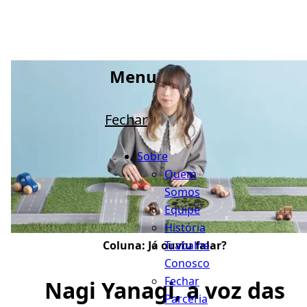
Menu
Fechar
Sobre
Quem
Somos
Equipe
História
Trabalhe
Coluna:
Já ouviu falar?
Conosco
Fechar
Nagi Yanagi, a voz das
Parceria