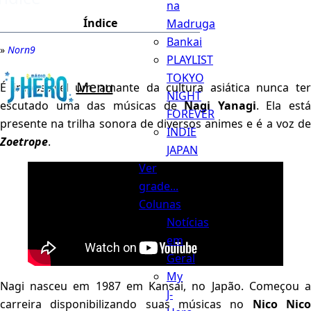
na
Índice
Madruga
Bankai
Norn9
PLAYLIST
TOKYO
Menu
É impossível um amante da cultura asiática nunca ter
NIGHT
escutado uma das músicas de
Nagi Yanagi
. Ela está
FOREVER
presente na trilha sonora de diversos animes e é a voz de
INDIE
Zoetrope
.
JAPAN
Ver
grade...
Colunas
Notícias
em
Geral
My
Nagi nasceu em 1987 em Kansai, no Japão. Começou a
J-
carreira disponibilizando suas músicas no
Nico Nic