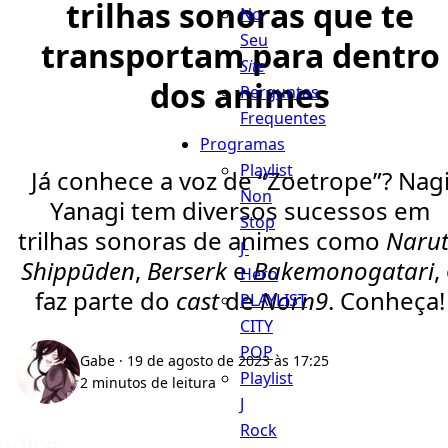
trilhas sonoras que te
No
Seu
transportam para dentro
Site
dos animes
Perguntas
Frequentes
Programas
Playlist
Já conhece a voz de “Zoetrope”? Nag
Non
Yanagi tem diversos sucessos em
Stop
trilhas sonoras de animes como
Naru
J-
Shippūden
,
Berserk
e
Bakemonogatari
,
Hero
faz parte do
cast
de
Norn9
. Conheça!
PLAYLIST
CITY
POP
Gabe
· 19 de agosto de 2023 às 17:25
Playlist
2 minutos de leitura
J
Rock
Índice