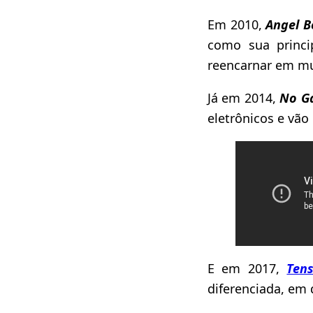
Em 2010,
Angel B
como sua princi
reencarnar em mu
Já em 2014,
No G
eletrônicos e vã
E em 2017,
Ten
diferenciada, em