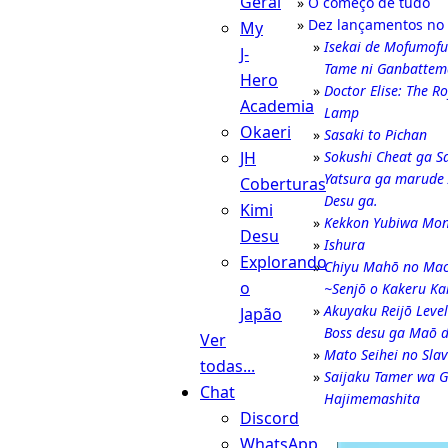
Geral
O começo de tudo
Dez lançamentos n
My
Isekai de Mofumof
J-
Tame ni Ganbattem
Hero
Doctor Elise: The R
Academia
Lamp
Okaeri
Sasaki to Pichan
Sokushi Cheat ga Sa
JH
Yatsura ga marude 
Coberturas
Desu ga.
Kimi
Kekkon Yubiwa Mon
Desu
Ishura
Explorando
Chiyu Mahō no Mach
o
~Senjō o Kakeru Ka
Akuyaku Reijō Leve
Japão
Boss desu ga Maō 
Ver
Mato Seihei no Sla
todas...
Saijaku Tamer wa G
Chat
Hajimemashita
Discord
WhatsApp