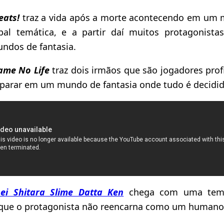
eats!
traz a vida após a morte acontecendo em um 
pal temática, e a partir daí muitos protagonista
ndos de fantasia.
ame No Life
traz dois irmãos que são jogadores prof
o parar em um mundo de fantasia onde tudo é decidi
sei Shitara Slime Datta Ken
chega com uma temá
 que o protagonista não reencarna como um human