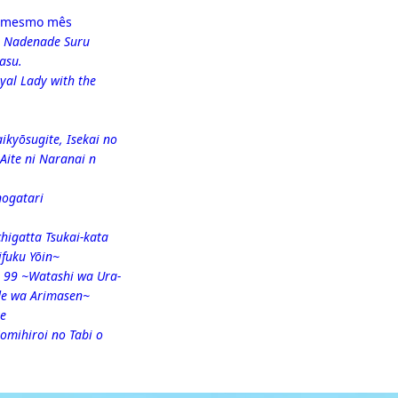
o mesmo mês
u Nadenade Suru
asu.
oyal Lady with the
ikyōsugite, Isekai no
Aite ni Naranai n
ogatari
igatta Tsukai-kata
ifuku Yōin~
l 99 ~Watashi wa Ura-
de wa Arimasen~
ve
omihiroi no Tabi o