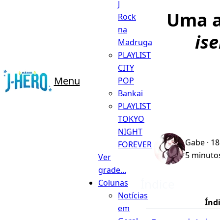
J
Uma a
Rock
na
ise
Madruga
PLAYLIST
CITY
Menu
POP
Bankai
PLAYLIST
TOKYO
NIGHT
Gabe
· 18
FOREVER
5 minutos
Ver
grade...
Índice
Colunas
Notícias
Índ
em