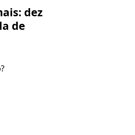
ais: dez
a de
o?