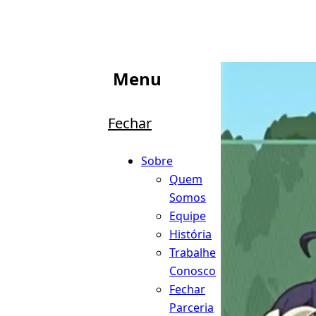
Menu
Fechar
Sobre
Quem
Somos
Equipe
História
Trabalhe
Conosco
Fechar
Parceria