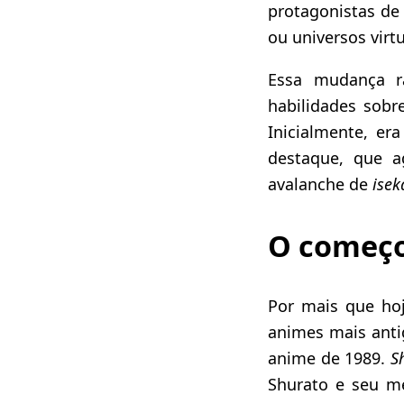
protagonistas de
ou universos virtu
Essa mudança ra
habilidades sobre
Inicialmente, e
destaque, que 
avalanche de
isek
O começo
Por mais que hoj
animes mais ant
anime de 1989.
S
Shurato e seu m