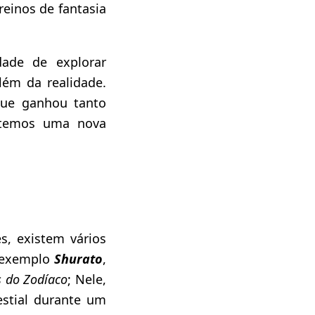
einos de fantasia
dade de explorar
além da realidade.
que ganhou tanto
 temos uma nova
s, existem vários
 exemplo
Shurato
,
s do Zodíaco
; Nele,
stial durante um