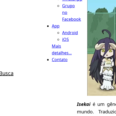
Grupo
no
Facebook
App
Android
iOS
Mais
detalhes...
Contato
Busca
Isekai
é um gêne
mundo. Tradu