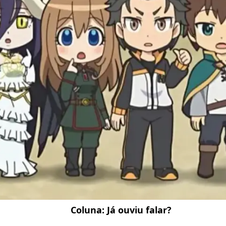
Coluna:
Já ouviu falar?