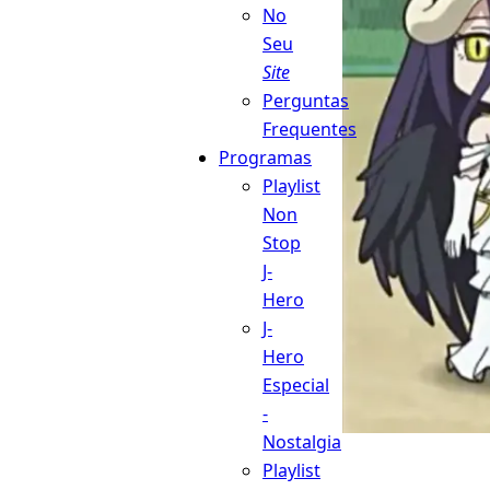
No
Seu
Site
Perguntas
Frequentes
Programas
Playlist
Non
Stop
J-
Hero
J-
Hero
Especial
-
Nostalgia
Playlist