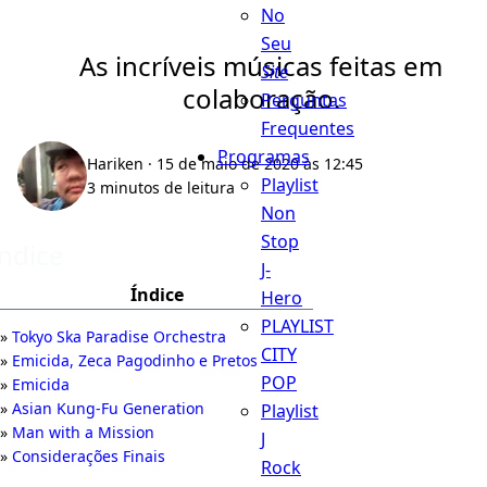
No
Seu
As incríveis músicas feitas em
Site
colaboração.
Perguntas
Frequentes
Programas
Hariken
· 15 de maio de 2020 às 12:45
Playlist
3 minutos de leitura
Non
Stop
Índice
J-
Índice
Hero
PLAYLIST
Tokyo Ska Paradise Orchestra
CITY
Emicida, Zeca Pagodinho e Pretos
POP
Emicida
Asian Kung-Fu Generation
Playlist
Man with a Mission
J
Considerações Finais
Rock