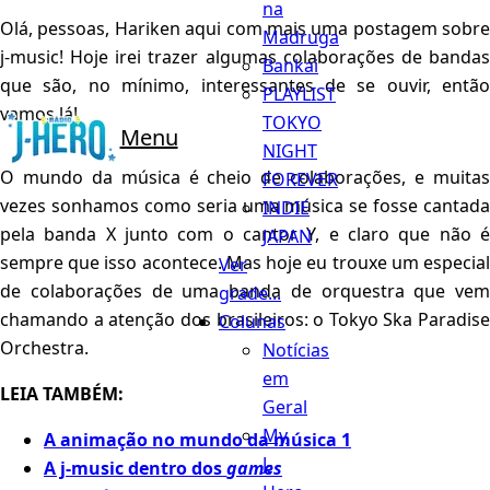
na
Olá, pessoas, Hariken aqui com mais uma postagem sobre
Madruga
j-music! Hoje irei trazer algumas colaborações de bandas
Bankai
que são, no mínimo, interessantes de se ouvir, então
PLAYLIST
vamos lá!
TOKYO
Menu
NIGHT
O mundo da música é cheio de colaborações, e muitas
FOREVER
vezes sonhamos como seria uma música se fosse cantada
INDIE
pela banda X junto com o cantor Y, e claro que não é
JAPAN
sempre que isso acontece. Mas hoje eu trouxe um especial
Ver
de colaborações de uma banda de orquestra que vem
grade...
chamando a atenção dos brasileiros: o Tokyo Ska Paradise
Colunas
Orchestra.
Notícias
em
LEIA TAMBÉM:
Geral
My
A animação no mundo da música 1
J-
A j-music dentro dos
games