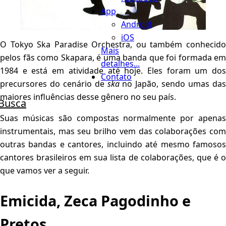
App
Android
iOS
O Tokyo Ska Paradise Orchestra, ou também conhecido
Mais
pelos fãs como Skapara, é uma banda que foi formada em
detalhes...
1984 e está em atividade até hoje. Eles foram um dos
Contato
precursores do cenário de
ska
no Japão, sendo umas da
maiores influências desse gênero no seu país.
Busca
Suas músicas são compostas normalmente por apenas
instrumentais, mas seu brilho vem das colaborações com
outras bandas e cantores, incluindo até mesmo famosos
cantores brasileiros em sua lista de colaborações, que é o
que vamos ver a seguir.
Emicida, Zeca Pagodinho e
Pretos