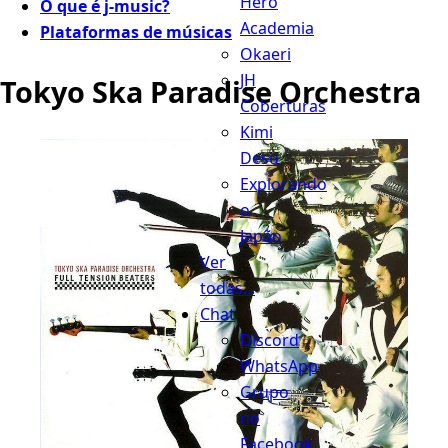
Hero
O que é j-music?
Academia
Plataformas de músicas
Okaeri
JH
Tokyo Ska Paradise Orchestra
Coberturas
Kimi
Desu
Explorando
o
Japão
Ver
todas...
Chat
Discord
WhatsApp
Grupo
no
Facebook