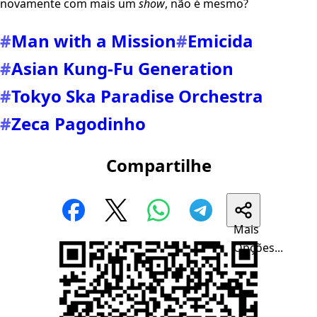
novamente com mais um
show
, não é mesmo?
#
Man with a Mission
#
Emicida
#
Asian Kung-Fu Generation
#
Tokyo Ska Paradise Orchestra
#
Zeca Pagodinho
Compartilhe
Mais
Opções...