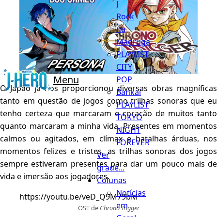
J
Rock
na
Madruga
PLAYLIST
CITY
Menu
POP
O Japão já nos proporcionou diversas obras magníficas
Bankai
tanto em questão de jogos como trilhas sonoras que eu
PLAYLIST
tenho certeza que marcaram o coração de muitos tanto
TOKYO
quanto marcaram a minha vida. Presentes em momentos
NIGHT
calmos ou agitados, em clímax e batalhas árduas, nos
FOREVER
momentos felizes e tristes, as trilhas sonoras dos jogos
Ver
sempre estiveram presentes para dar um pouco mais de
grade...
vida e imersão aos jogadores.
Colunas
Notícias
https://youtu.be/veD_Q9M79bM
em
OST de
Chrono Trigger