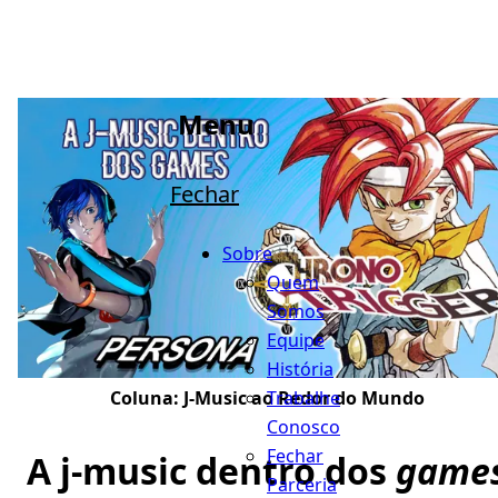
Menu
Fechar
Sobre
Quem
Somos
Equipe
História
Trabalhe
Coluna:
J-Music ao Redor do Mundo
Conosco
Fechar
A j-music dentro dos
game
Parceria