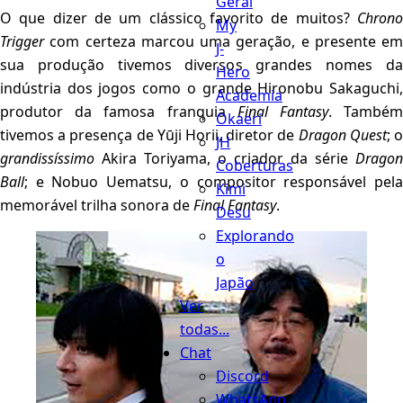
Geral
O que dizer de um clássico favorito de muitos?
Chrono
My
Trigger
com certeza marcou uma geração, e presente em
J-
sua produção tivemos diversos grandes nomes da
Hero
indústria dos jogos como o grande Hironobu Sakaguchi,
Academia
produtor da famosa franquia
Final Fantasy
. També
Okaeri
tivemos a presença de Yūji Horii, diretor de
Dragon Quest
; 
JH
grandissíssimo
Akira Toriyama, o criador da série
Dragon
Coberturas
Ball
; e Nobuo Uematsu, o compositor responsável pela
Kimi
memorável trilha sonora de
Final Fantasy
.
Desu
Explorando
o
Japão
Ver
todas...
Chat
Discord
WhatsApp