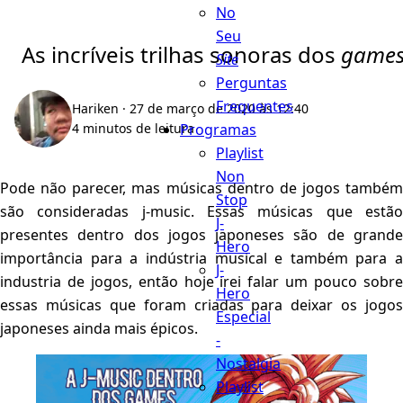
No
Seu
As incríveis trilhas sonoras dos
game
Site
Perguntas
Frequentes
Hariken
· 27 de março de 2020 às 12:40
Programas
4 minutos de leitura
Playlist
Non
Pode não parecer, mas músicas dentro de jogos também
Stop
são consideradas j-music. Essas músicas que estão
J-
presentes dentro dos jogos japoneses são de grande
Hero
importância para a indústria musical e também para a
J-
industria de jogos, então hoje irei falar um pouco sobre
Hero
essas músicas que foram criadas para deixar os jogos
Especial
japoneses ainda mais épicos.
-
Nostalgia
Playlist