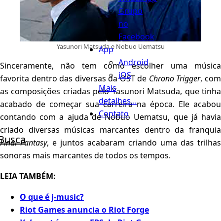
Grupo
no
Facebook
Yasunori Matsuda e Nobuo Uematsu
App
Android
Sinceramente, não tem como escolher uma música
iOS
favorita dentro das diversas da OST de
Chrono Trigger
, co
Mais
as composições criadas pelo Yasunori Matsuda, que tinha
detalhes...
acabado de começar sua carreira na época. Ele acabou
Contato
contando com a ajuda de Nobuo Uematsu, que já havia
criado diversas músicas marcantes dentro da franquia
Busca
Final Fantasy
, e juntos acabaram criando uma das trilhas
sonoras mais marcantes de todos os tempos.
LEIA TAMBÉM:
O que é j-music?
Riot Games anuncia o Riot Forge