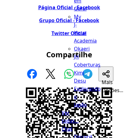
em
Página Oficial - Facebook
Geral
My
Grupo Oficial - Facebook
J-
Hero
Twitter Oficial
Academia
Okaeri
Compartilhe
JH
Coberturas
Kimi
Desu
Mais
Explorando
Opções...
o
Japão
Ver
todas...
Chat
Discord