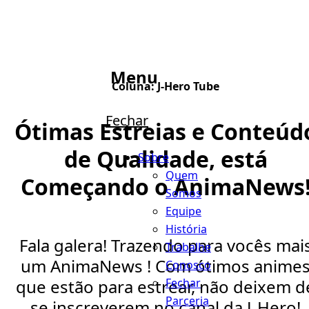
Menu
Coluna:
J-Hero Tube
Fechar
Ótimas Estreias e Conteúd
de Qualidade, está
Sobre
Quem
Começando o AnimaNews
Somos
Equipe
História
Fala galera! Trazendo para vocês mai
Trabalhe
um AnimaNews ! Com ótimos anime
Conosco
Fechar
que estão para estrear, não deixem d
Parceria
se inscreverem no canal da J-Hero!