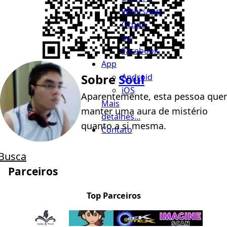
WhatsApp
Grupo
no
Facebook
App
Sobre
Soul
Android
iOS
Aparentemente, esta pessoa quer
Mais
manter uma aura de mistério
detalhes...
quanto a si mesma.
Contato
Busca
Parceiros
Top Parceiros