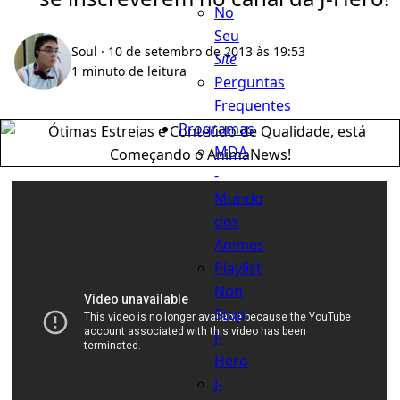
No
Seu
Soul
· 10 de setembro de 2013 às 19:53
Site
1 minuto de leitura
Perguntas
Frequentes
Programas
MDA
-
Mundo
dos
Animes
Playlist
Non
Stop
J-
Hero
J-