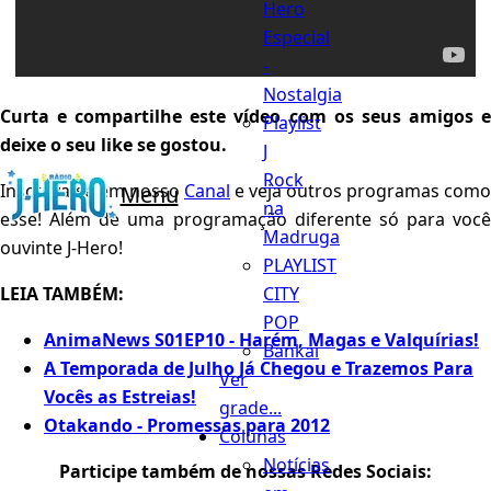
Hero
Especial
-
Nostalgia
Curta e compartilhe este vídeo com os seus amigos e
Playlist
deixe o seu like se gostou.
J
Rock
Inscreva-se em nosso
Canal
e veja outros programas como
Menu
na
esse! Além de uma programação diferente só para você
Madruga
ouvinte J-Hero!
PLAYLIST
CITY
LEIA TAMBÉM:
POP
AnimaNews S01EP10 - Harém, Magas e Valquírias!
Bankai
A Temporada de Julho Já Chegou e Trazemos Para
Ver
Vocês as Estreias!
grade...
Otakando - Promessas para 2012
Colunas
Notícias
Participe também de nossas Redes Sociais: