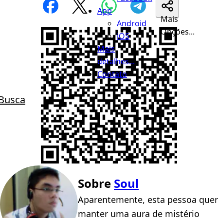
App
Mais
Android
Opções...
iOS
Mais
detalhes...
Contato
Busca
Sobre
Soul
Aparentemente, esta pessoa quer
manter uma aura de mistério