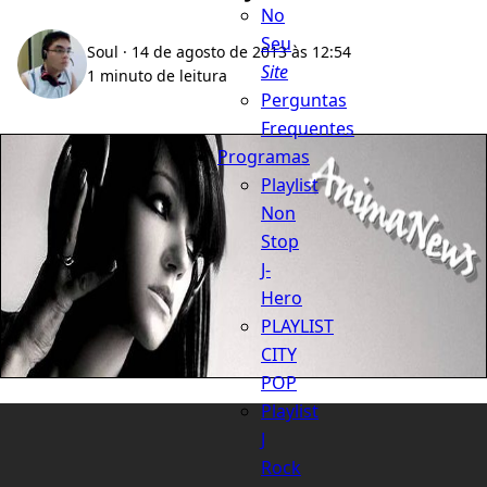
No
Seu
Soul
· 14 de agosto de 2013 às 12:54
Site
1 minuto de leitura
Perguntas
Frequentes
Programas
Playlist
Non
Stop
J-
Hero
PLAYLIST
CITY
POP
Playlist
J
Rock