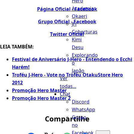
Hero
Academia
Página Oficial - Facebook
Okaeri
Grupo Oficial - Facebook
JH
Coberturas
Twitter Oficial
Kimi
LEIA TAMBÉM:
Desu
Explorando
Festival de Aniversário J-Hero - Entendendo o Ecchi
o
Harém!
Japão
Troféu J-Hero - Vote no Troféu OtakuStore Hero
Ver
2012
todas...
Promoção Hero Master
Chat
Promoção Hero Master 2
Discord
WhatsApp
Compartilhe
Grupo
no
Facebook