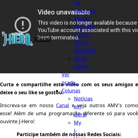
na
Madruga
Bankai
PLAYLIST
TOKYO
Menu
NIGHT
FOREVER
INDIE
JAPAN
Ver
grade...
Curta e compartilhe este vídeo com os seus amigos e
Colunas
deixe o seu like se gostou.
Notícias
Inscreva-se em nosso
Canal
e veja outros AMV's como
em
esse! Além de uma programação diferente só para você
Geral
ouvinte J-Hero!
My
J-
Participe também de nossas Redes Sociais: