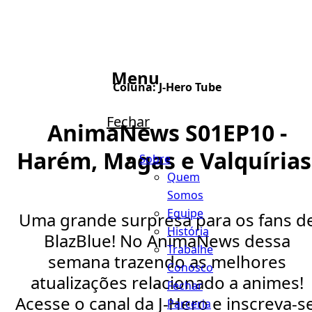
Menu
Coluna:
J-Hero Tube
Fechar
AnimaNews S01EP10 -
Harém, Magas e Valquírias
Sobre
Quem
Somos
Equipe
Uma grande surpresa para os fans d
História
BlazBlue! No AnimaNews dessa
Trabalhe
semana trazendo as melhores
Conosco
atualizações relacionado a animes!
Fechar
Acesse o canal da J-Hero e inscreva-se
Parceria