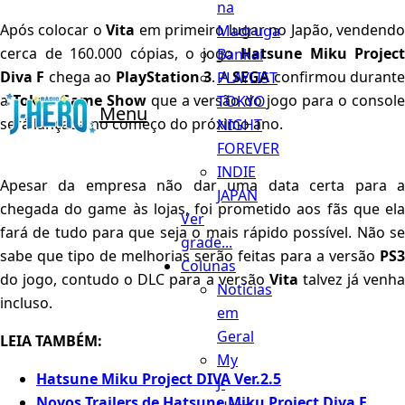
na
Após colocar o
Vita
em primeiro lugar no Japão, vendend
Madruga
cerca de 160.000 cópias, o jogo
Hatsune Miku Project
Bankai
Diva F
chega ao
PlayStation 3
. A
SEGA
confirmou durant
PLAYLIST
a
Tokyo Game Show
que a versão do jogo para o consol
TOKYO
Menu
será lançada no começo do próximo ano.
NIGHT
FOREVER
INDIE
Apesar da empresa não dar uma data certa para a
JAPAN
chegada do game às lojas, foi prometido aos fãs que ela
Ver
fará de tudo para que seja o mais rápido possível. Não se
grade...
sabe que tipo de melhorias serão feitas para a versão
PS3
Colunas
do jogo, contudo o DLC para a versão
Vita
talvez já venh
Notícias
incluso.
em
Geral
LEIA TAMBÉM:
My
Hatsune Miku Project DIVA Ver.2.5
J-
Novos Trailers de Hatsune Miku Project Diva F