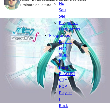
No
1 minuto de leitura
Seu
Site
Perguntas
Frequentes
Programas
Playlist
Non
Stop
J-
Hero
PLAYLIST
CITY
POP
Playlist
J
Rock