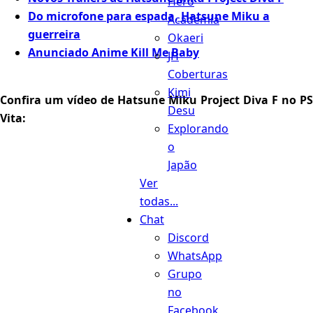
Hero
Do microfone para espada, Hatsune Miku a
Academia
guerreira
Okaeri
Anunciado Anime Kill Me Baby
JH
Coberturas
Kimi
Confira um vídeo de Hatsune Miku Project Diva F no PS
Desu
Vita:
Explorando
o
Japão
Ver
todas...
Chat
Discord
WhatsApp
Grupo
no
Facebook