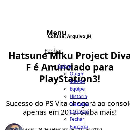
Menu
Coluna:
Arquivo JH
Fechar
Hatsune Miku Project Div
F é Anunciado para
Sobre
Quem
PlayStation3!
Somos
Equipe
História
Sucesso do PS Vita chegará ao consol
Trabalhe
apenas em 2013. Saiba mais!
Conosco
Fechar
Parceria
Lexus
· 24 de setembro de 2012 às 00:00