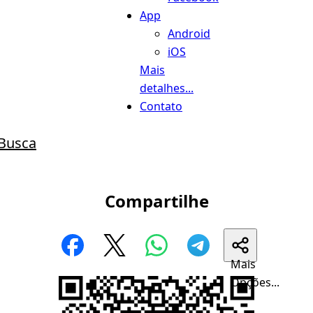
App
Android
iOS
Mais
detalhes...
Contato
Busca
Compartilhe
Mais
Opções...