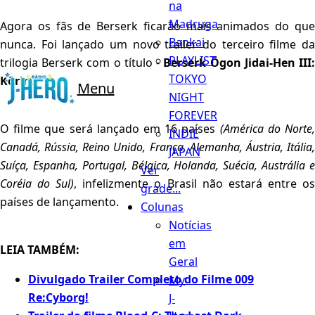
na
Madruga
Agora os fãs de Berserk ficarão mais animados do que
Bankai
nunca. Foi lançado um novo trailer do terceiro filme da
PLAYLIST
trilogia Berserk com o título -
Berserk Ōgon Jidai-Hen III
TOKYO
Kōrin
.
Menu
NIGHT
FOREVER
O filme que será lançado em 16 países
(América do Norte
INDIE
Canadá, Rússia, Reino Unido, França, Alemanha, Áustria, Itália,
JAPAN
Suíça, Espanha, Portugal, Bélgica, Holanda, Suécia, Austrália e
Ver
Coréia do Sul)
, infelizmente o Brasil não estará entre o
grade...
países de lançamento.
Colunas
Notícias
em
LEIA TAMBÉM:
Geral
Divulgado Trailer Completo do Filme 009
My
Re:Cyborg!
J-