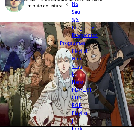
No
1 minuto de leitura
Seu
Site
Perguntas
Frequentes
Programas
Playlist
Non
Stop
J-
Hero
PLAYLIST
CITY
POP
Playlist
J
Rock