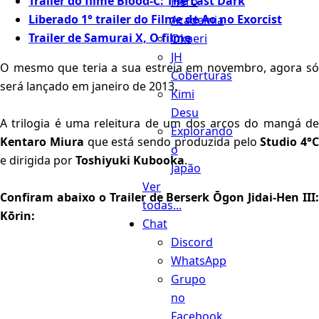
Trailer do filme Blood-C: The Last Dark
Hero
Liberado 1° trailer do Filme de Ao no Exorcist
Academia
Trailer de Samurai X, O filme
Okaeri
JH
O mesmo que teria a sua estreia em novembro, agora só
Coberturas
será lançado em janeiro de 2013.
Kimi
Desu
A trilogia é uma releitura de um dos arcos do mangá de
Explorando
Kentaro Miura
que está sendo produzida pelo
Studio 4°C
o
e dirigida por
Toshiyuki Kubooka
.
Japão
Ver
Confiram abaixo o Trailer de Berserk Ōgon Jidai-Hen III:
todas...
Kōrin:
Chat
Discord
WhatsApp
Grupo
no
Facebook