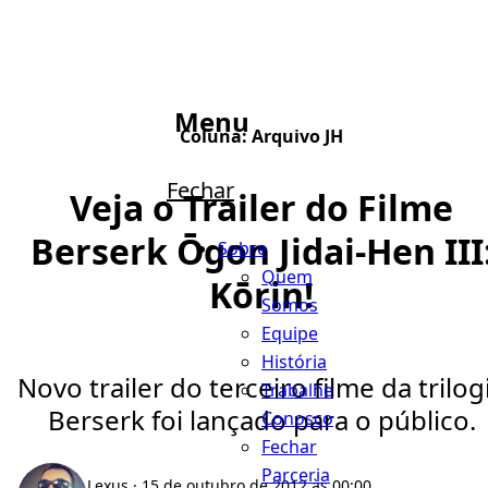
Menu
Coluna:
Arquivo JH
Fechar
Veja o Trailer do Filme
Berserk Ōgon Jidai-Hen III
Sobre
Quem
Kōrin!
Somos
Equipe
História
Novo trailer do terceiro filme da trilog
Trabalhe
Berserk foi lançado para o público.
Conosco
Fechar
Parceria
Lexus
· 15 de outubro de 2012 às 00:00