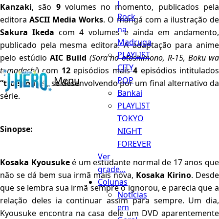
J
Kanzaki
, são
9
volumes no momento, publicados pel
Rock
editora
ASCII Media Works
. O mangá com a ilustração d
na
Sakura Ikeda
com 4 volumes e ainda em andamento,
Madruga
publicado pela mesma editora. A adaptação para anime
PLAYLIST
pelo estúdio
AIC Build
(Sora no otoshimono, R-15, Boku w
CITY
tomadachi
) com
12
episódios mais
4
episódios intitulado
Menu
POP
“true route”
, se desenvolvendo por um final alternativo da
Bankai
série.
PLAYLIST
TOKYO
Sinopse:
NIGHT
FOREVER
Ver
Kosaka Kyousuke
é um estudante normal de 17 anos qu
grade...
não se dá bem sua irmã mais nova,
Kosaka Kirino
. Desde
Colunas
que se lembra sua irmã sempre o ignorou, e parecia que a
Notícias
relação deles ia continuar assim para sempre. Um dia,
em
Kyousuke encontra na casa dele um DVD aparentemente