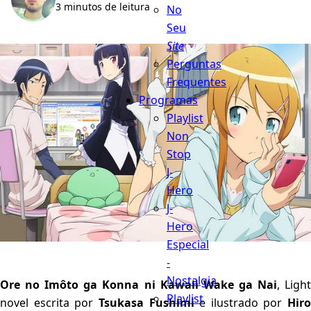
3 minutos de leitura
No
Seu
Site
Perguntas
Frequentes
Programas
Playlist
Non
Stop
J-
Hero
J-
Hero
Especial
-
Nostalgia
Ore no Imôto ga Konna ni Kawaii Wake ga Nai
, Ligh
Playlist
novel escrita por
Tsukasa Fushimi
e ilustrado por
Hiro