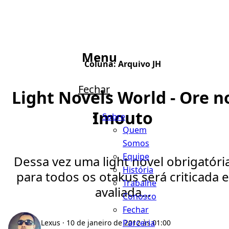
Menu
Coluna:
Arquivo JH
Fechar
Light Novels World - Ore n
Imouto
Sobre
Quem
Somos
Equipe
Dessa vez uma light novel obrigatóri
História
para todos os otakus será criticada e
Trabalhe
avaliada...
Conosco
Fechar
Parceria
Lexus
· 10 de janeiro de 2012 às 01:00