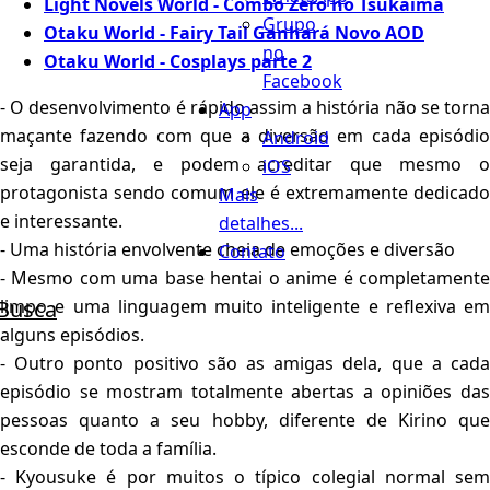
Light Novels World - Combo Zero no Tsukaima
Grupo
Otaku World - Fairy Tail Ganhará Novo AOD
no
Otaku World - Cosplays parte 2
Facebook
- O desenvolvimento é rápido assim a história não se torna
App
maçante fazendo com que a diversão em cada episódio
Android
seja garantida, e podem acreditar que mesmo o
iOS
protagonista sendo comum ele é extremamente dedicado
Mais
e interessante.
detalhes...
- Uma história envolvente cheia de emoções e diversão
Contato
- Mesmo com uma base hentai o anime é completamente
Busca
limpo e uma linguagem muito inteligente e reflexiva em
alguns episódios.
- Outro ponto positivo são as amigas dela, que a cada
episódio se mostram totalmente abertas a opiniões das
pessoas quanto a seu hobby, diferente de Kirino que
esconde de toda a família.
- Kyousuke é por muitos o típico colegial normal sem