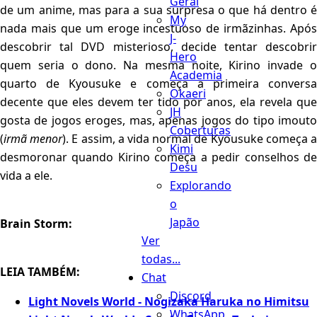
Geral
de um anime, mas para a sua surpresa o que há dentro é
My
nada mais que um eroge incestuoso de irmãzinhas. Após
J-
descobrir tal DVD misterioso, decide tentar descobrir
Hero
quem seria o dono. Na mesma noite, Kirino invade o
Academia
quarto de Kyousuke e começa a primeira conversa
Okaeri
decente que eles devem ter tido por anos, ela revela que
JH
gosta de jogos eroges, mas, apenas jogos do tipo imouto
Coberturas
(
irmã menor
). E assim, a vida normal de Kyousuke começa 
Kimi
desmoronar quando Kirino começa a pedir conselhos de
Desu
vida a ele.
Explorando
o
Japão
Brain Storm:
Ver
todas...
LEIA TAMBÉM:
Chat
Discord
Light Novels World - Nogizaka Haruka no Himitsu
WhatsApp