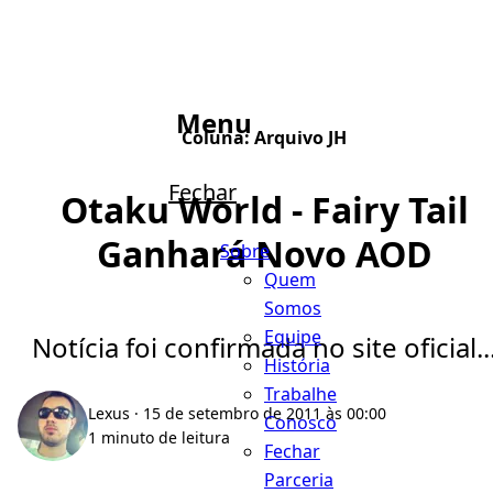
Menu
Coluna:
Arquivo JH
Fechar
Otaku World - Fairy Tail
Ganhará Novo AOD
Sobre
Quem
Somos
Equipe
Notícia foi confirmada no site oficial..
História
Trabalhe
Lexus
· 15 de setembro de 2011 às 00:00
Conosco
1 minuto de leitura
Fechar
Parceria