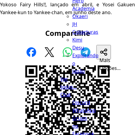
Hero
Yokoso Fairy Hills!!
,
lançado em abril, e Yosei Gakuen
Academia
Yankee-kun to Yankee-chan, em junho deste ano.
Okaeri
JH
Compartilhe
Coberturas
Kimi
Desu
Explorando
Mais
o
Opções...
Japão
Ver
todas...
Chat
Discord
WhatsApp
Grupo
no
Facebook