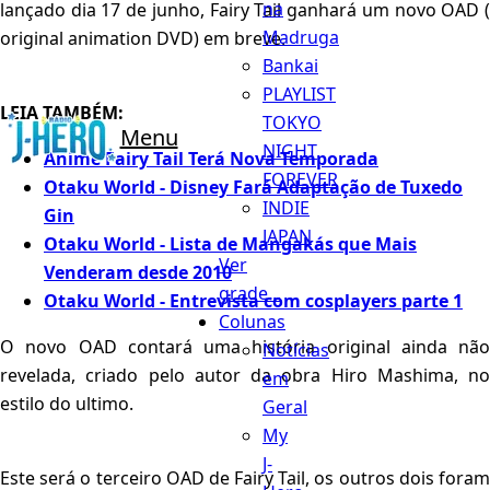
na
lançado dia 17 de junho, Fairy Tail ganhará um novo OAD (
Madruga
original animation DVD) em breve.
Bankai
PLAYLIST
LEIA TAMBÉM:
TOKYO
Menu
NIGHT
Anime Fairy Tail Terá Nova Temporada
FOREVER
Otaku World - Disney Fará Adaptação de Tuxedo
INDIE
Gin
JAPAN
Otaku World - Lista de Mangakás que Mais
Ver
Venderam desde 2010
grade...
Otaku World - Entrevista com cosplayers parte 1
Colunas
O novo OAD contará uma história original ainda não
Notícias
revelada, criado pelo autor da obra Hiro Mashima, no
em
estilo do ultimo.
Geral
My
J-
Este será o terceiro OAD de Fairy Tail, os outros dois foram