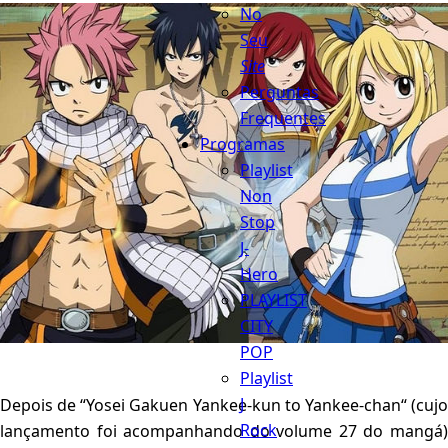
No
Seu
Site
Perguntas
Frequentes
Programas
Playlist
Non
Stop
J-
Hero
PLAYLIST
CITY
POP
Playlist
J
Depois de “Yosei Gakuen Yankee-kun to Yankee-chan“ (cujo
Rock
lançamento foi acompanhando do volume 27 do mangá)