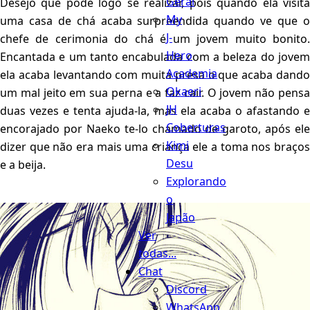
Geral
Desejo que pode logo se realizar, pois quando ela visita
My
uma casa de chá acaba surpreendida quando ve que o
J-
chefe de cerimonia do chá é um jovem muito bonito.
Hero
Encantada e um tanto encabulada com a beleza do jovem
Academia
ela acaba levantando com muita presa o que acaba dando
Okaeri
um mal jeito em sua perna e a faz cair. O jovem não pensa
JH
duas vezes e tenta ajuda-la, mas ela acaba o afastando e
Coberturas
encorajado por Naeko te-lo chamado de garoto, após ele
Kimi
dizer que não era mais uma criança ele a toma nos braços
Desu
e a beija.
Explorando
o
Japão
Ver
todas...
Chat
Discord
WhatsApp