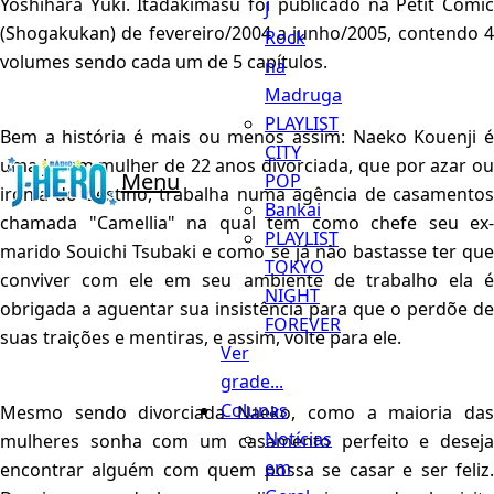
Yoshihara Yuki. Itadakimasu foi publicado na Petit Comic
J
(Shogakukan) de fevereiro/2004 a junho/2005, contendo 4
Rock
volumes sendo cada um de 5 capítulos.
na
Madruga
PLAYLIST
Bem a história é mais ou menos assim: Naeko Kouenji é
CITY
uma jovem mulher de 22 anos divorciada, que por azar ou
Menu
POP
ironia do destino, trabalha numa agência de casamentos
Bankai
chamada "Camellia" na qual tem como chefe seu ex-
PLAYLIST
marido Souichi Tsubaki e como se já não bastasse ter que
TOKYO
conviver com ele em seu ambiente de trabalho ela é
NIGHT
obrigada a aguentar sua insistência para que o perdõe de
FOREVER
suas traições e mentiras, e assim, volte para ele.
Ver
grade...
Colunas
Mesmo sendo divorciada Naeko, como a maioria das
Notícias
mulheres sonha com um casamento perfeito e deseja
em
encontrar alguém com quem possa se casar e ser feliz.