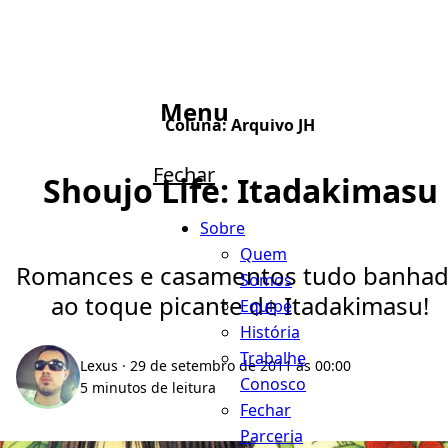
Menu
Coluna:
Arquivo JH
Fechar
Shoujo Life: Itadakimasu
Sobre
Quem
Romances e casamentos tudo banha
Somos
ao toque picante de Itadakimasu!
Equipe
História
Trabalhe
Lexus
· 29 de setembro de 2011 às 00:00
Conosco
5 minutos de leitura
Fechar
Parceria