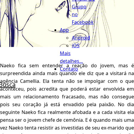
Grupo
no
Facebook
App
Android
iOS
Mais
detalhes...
Naeko fica sem entender a reação do jovem, mas é
Contato
surpreendida ainda mais quando ele diz que a visitará na
agência Camellia. Ela tenta não se impolgar com o que
Busca
aconteceu, pois acredita que poderá estar envolvida em
mais um relacionamento fracasado, mas não consegue
pois seu coração já está envadido pela paixão. No dia
seguinte Naeko fica realmente afobada e a cada visita ela
pensa ser o jovem chefe de cemônia. E é quando mais uma
vez Naeko tenta resistir as investidas de seu ex-marido que