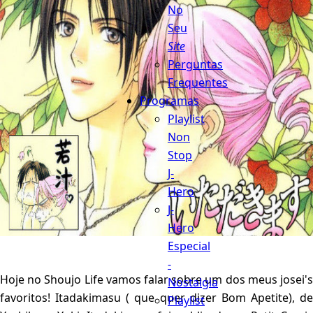
No
Seu
Site
Perguntas
Frequentes
Programas
Playlist
Non
Stop
J-
Hero
J-
Hero
Especial
-
Hoje no Shoujo Life vamos falar sobre um dos meus josei's
Nostalgia
favoritos! Itadakimasu ( que quer dizer Bom Apetite), de
Playlist