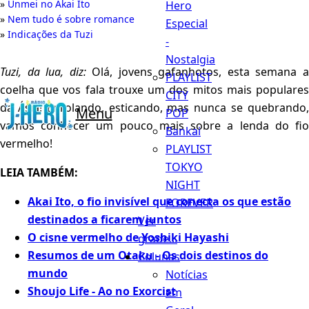
Unmei no Akai Ito
Hero
Nem tudo é sobre romance
Especial
Indicações da Tuzi
-
Nostalgia
Tuzi, da lua, diz:
Olá, jovens gafanhotos, esta semana 
PLAYLIST
coelha que vos fala trouxe um dos mitos mais populares
CITY
da Ásia! Enrolando, esticando, mas nunca se quebrando,
Menu
POP
vamos conhecer um pouco mais sobre a lenda do fio
Bankai
vermelho!
PLAYLIST
TOKYO
LEIA TAMBÉM:
NIGHT
Akai Ito, o fio invisível que conecta os que estão
FOREVER
destinados a ficarem juntos
Ver
O cisne vermelho de Yoshiki Hayashi
grade...
Resumos de um Otaku - Os dois destinos do
Colunas
mundo
Notícias
Shoujo Life - Ao no Exorcist
em