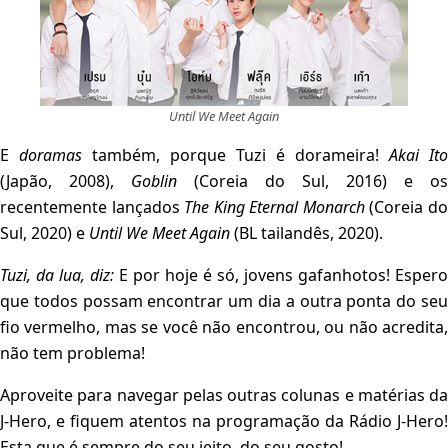
Until We Meet Again
E
doramas
também, porque Tuzi é dorameira!
Akai Ito
(Japão, 2008),
Goblin
(Coreia do Sul, 2016) e os
recentemente lançados
The King Eternal Monarch
(Coreia d
Sul, 2020) e
Until We Meet Again
(BL tailandês, 2020).
Tuzi, da lua, diz:
E por hoje é só, jovens gafanhotos! Espero
que todos possam encontrar um dia a outra ponta do seu
fio vermelho, mas se você não encontrou, ou não acredita,
não tem problema!
Aproveite para navegar pelas outras colunas e matérias da
J-Hero, e fiquem atentos na programação da Rádio J-Hero!
Esta que é sempre do seu jeito, do seu gosto!