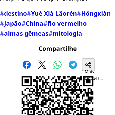
#
destino
#
Yuè Xià Lǎorén
#
Hóngxiàn
#
Japão
#
China
#
fio vermelho
#
almas gêmeas
#
mitologia
Compartilhe
Mais
Opções...