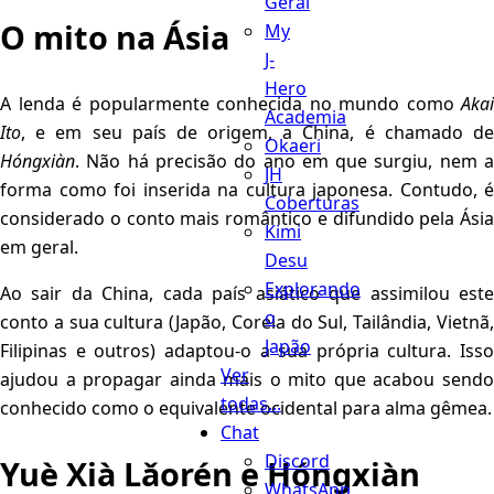
Geral
O mito na Ásia
My
J-
Hero
A lenda é popularmente conhecida no mundo como
Akai
Academia
Ito
, e em seu país de origem, a China, é chamado de
Okaeri
Hóngxiàn
. Não há precisão do ano em que surgiu, nem a
JH
forma como foi inserida na cultura japonesa. Contudo, é
Coberturas
considerado o conto mais romântico e difundido pela Ásia
Kimi
em geral.
Desu
Explorando
Ao sair da China, cada país asiático que assimilou este
o
conto a sua cultura (Japão, Coreia do Sul, Tailândia, Vietnã,
Japão
Filipinas e outros) adaptou-o a sua própria cultura. Isso
Ver
ajudou a propagar ainda mais o mito que acabou sendo
todas...
conhecido como o equivalente ocidental para alma gêmea.
Chat
Discord
Yuè Xià Lǎorén e Hóngxiàn
WhatsApp