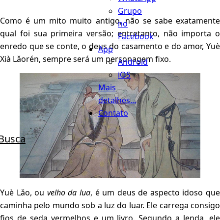
Grupo
Como é um mito muito antigo, não se sabe exatamente
no
qual foi sua primeira versão; entretanto, não importa o
Facebook
enredo que se conte, o deus do casamento e do amor, Yuè
App
Xià Lǎorén, sempre será um personagem fixo.
Android
iOS
Mais
detalhes...
Contato
Busca
Yuè Lǎo, ou
velho da lua
, é um deus de aspecto idoso qu
caminha pelo mundo sob a luz do luar. Ele carrega consigo
fios de seda vermelhos e um livro. Segundo a lenda, ele