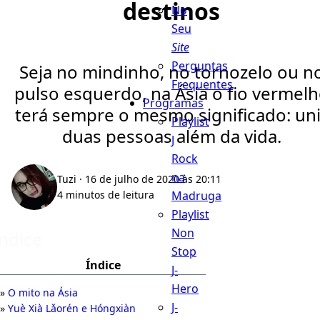
destinos
No
Seu
Site
Perguntas
Seja no mindinho, no tornozelo ou n
Frequentes
pulso esquerdo, na Ásia o fio vermel
Programas
terá sempre o mesmo significado: uni
Playlist
duas pessoas além da vida.
J
Rock
na
Tuzi
· 16 de julho de 2020 às 20:11
Madruga
4 minutos de leitura
Playlist
Non
Índice
Stop
Índice
J-
Hero
O mito na Ásia
J-
Yuè Xià Lǎorén e Hóngxiàn