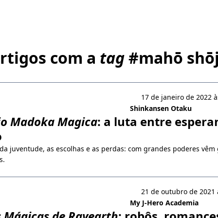
rtigos com a
tag
#
mahō shō
17 de janeiro de 2022 à
Shinkansen Otaku
jo Madoka Magica
: a luta entre espera
o
 da juventude, as escolhas e as perdas: com grandes poderes vêm
s.
21 de outubro de 2021 
My J-Hero Academia
s Mágicas de Rayearth
: robôs, romance