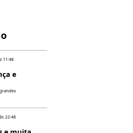
jo
s 11:48
nça e
 grandes
às 22:48
s e muita