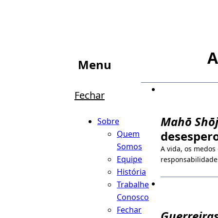
A
Menu
Fechar
Mahō Shō
Sobre
desesper
Quem
Somos
A vida, os medos
Equipe
responsabilidade
História
Trabalhe
Conosco
Fechar
Guerreira