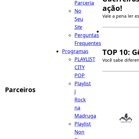
Parceria
ação!
No
Vale a pena ler e
Seu
Site
Perguntas
Frequentes
TOP 10: G
Programas
PLAYLIST
Você sabe diferen
CITY
POP
Playlist
Parceiros
J
Rock
na
Madruga
Playlist
Non