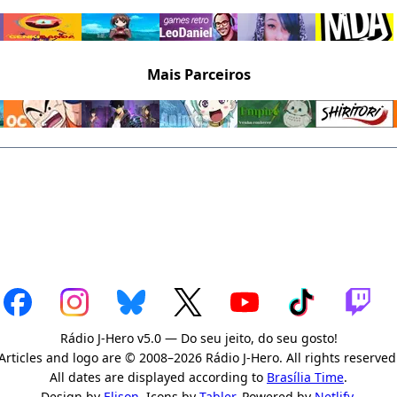
Mais Parceiros
Rádio J-Hero v5.0 — Do seu jeito, do seu gosto!
Articles and logo are © 2008–2026 Rádio J-Hero. All rights reserved
All dates are displayed according to
Brasília Time
.
Design by
Elison
. Icons by
Tabler
. Powered by
Netlify
.