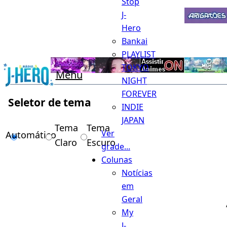
Stop
J-
Hero
Bankai
PLAYLIST
TOKYO
Menu
NIGHT
FOREVER
Seletor de tema
INDIE
JAPAN
Tema
Tema
Ver
Automático
Claro
Escuro
grade...
Colunas
Notícias
em
Geral
My
J-