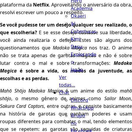
Hero
plataforma da
Netflix
. Aproveitando o aniversário da obra
Academia
resolvi escrever um pouco a respeito.
Okaeri
JH
Se você pudesse ter um desejo qualquer seu realizado, o
Coberturas
que escolheria?
E se esse desejo custasse sua liberdade,
Kimi
você ainda realizaria o desejo? Estes são alguns dos
Desu
questionamentos que
Madoka Magica
nos traz. O anim
Explorando
não se trata apenas de garotas mágicas e não é sobre
o
lutar contra o mal e sobre transformações:
Madoka
Japão
Magica
é sobre a vida, os medos da juventude, as
Ver
escolhas e as perdas.
todas...
Mahō Shōjo Madoka Magica
é um anime do estilo
mahō
Chat
shōjo
, o mesmo gênero de animes como
Sailor Moon
,
Discord
Sakura Card Captors
, entre outras, e consiste basicament
WhatsApp
na história de garotas que ganham poderes e usam
Grupo
roupas diferentes para combater o mal, tendo elementos
no
que se repetem: as garotas são seguidas de criaturas
Facebook