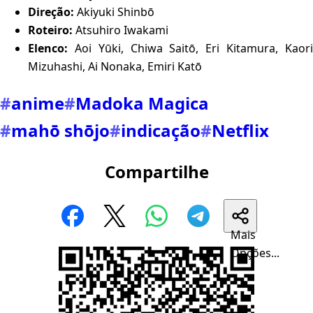
Direção:
Akiyuki Shinbō
Roteiro:
Atsuhiro Iwakami
Elenco:
Aoi Yūki, Chiwa Saitō, Eri Kitamura, Kaori
Mizuhashi, Ai Nonaka, Emiri Katō
#
anime
#
Madoka Magica
#
mahō shōjo
#
indicação
#
Netflix
Compartilhe
Mais
Opções...