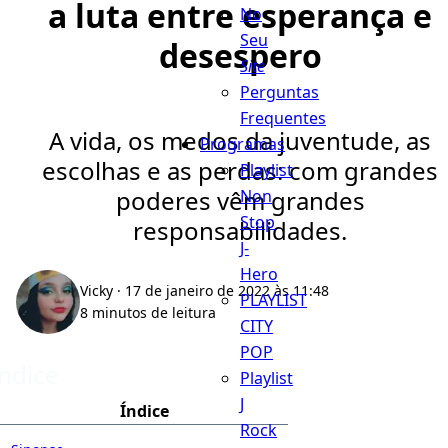
a luta entre esperança e
No
Seu
desespero
Site
Perguntas
Frequentes
A vida, os medos da juventude, as
Programas
escolhas e as perdas: com grandes
Playlist
poderes vêm grandes
Non
Stop
responsabilidades.
J-
Hero
Vicky
· 17 de janeiro de 2022 às 11:48
PLAYLIST
8 minutos de leitura
CITY
POP
Índice
Playlist
J
Índice
Rock