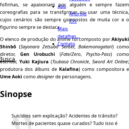
fofinhas, se apaixonam por alguém e sempre fazem
App
coreografias para se transformar ou usar uma técnica,
Android
cujos cenários são sempre compostos de muita cor e o
iOS
figurino sempre se destaca.
Mais
detalhes...
O elenco de produção do anime foi composto por
Akiyuki
Contato
Shinbō
(
Sayonara Zetsubō Sensei
,
Bakemonogatari
) com
diretor,
Gen Urobuchi
(
Fate/Zero
,
Psycho-Pass
) com
Busca
escritor,
Yuki Kajiura
(
Tsubasa Chronicle
,
Sword Art Online
produtora dos álbuns de
Kalafina
) como compositora e
Ume Aoki
como
designer
de personagens.
Sinopse
Suicídios sem explicação? Acidentes de trânsito?
Mortes de pacientes quase curados? Tudo isso é