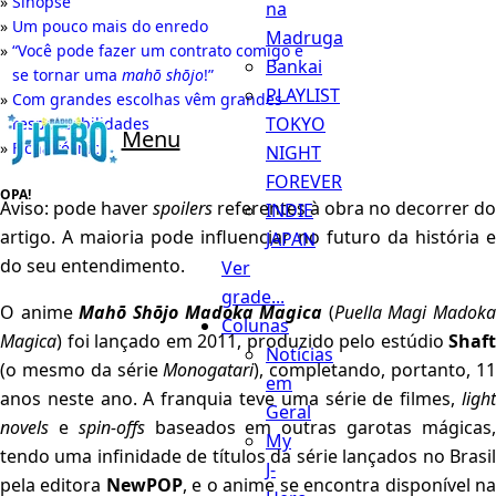
Sinopse
na
Um pouco mais do enredo
Madruga
“Você pode fazer um contrato comigo e
Bankai
se tornar uma
mahō shōjo
!”
PLAYLIST
Com grandes escolhas vêm grandes
TOKYO
responsabilidades
Menu
Ficha técnica
NIGHT
FOREVER
Aviso: pode haver
spoilers
referentes à obra no decorrer do
INDIE
artigo. A maioria pode influenciar no futuro da história e
JAPAN
do seu entendimento.
Ver
grade...
O anime
Mahō Shōjo Madoka Magica
(
Puella Magi Madoka
Colunas
Magica
) foi lançado em 2011, produzido pelo estúdio
Shaft
Notícias
(o mesmo da série
Monogatari
), completando, portanto, 1
em
anos neste ano. A franquia teve uma série de filmes,
light
Geral
novels
e
spin-offs
baseados em outras garotas mágicas
My
tendo uma infinidade de títulos da série lançados no Brasil
J-
pela editora
NewPOP
, e o anime se encontra disponível n