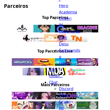
Parceiros
Hero
Academia
Top Parceiros
Okaeri
JH
Coberturas
Kimi
Desu
Explorando
Top Parceiros Live
o
Japão
Ver
todas...
Chat
Mais Parceiros
Discord
WhatsApp
Grupo
no