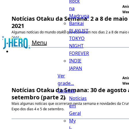
Rock
An
na
We
Madruga
Notícias Otaku da Semana: 2 a 8 de maio
Bankai
2021
PLAYLIST
Algumas notícias do mundo otaku que ocorreram nos dias 2 a 8 de maio 
TOKYO
2021.
Menu
NIGHT
FOREVER
INDIE
JAPAN
Ver
An
grade...
We
Notícias Otaku da Semana: 30 de agosto 
Colunas
setembro (parte 2)
Notícias
Mais algumas notícias que ocorreram nesta semana e novidades da Crun
em
Expo dos dias 4 e 5 de setembro.
Geral
My
J-