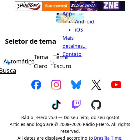
Facebook
App
Android
iOS
Mais
Seletor de tema
detalhes...
Contato
Tema
Tema
Automático
Claro
Escuro
Busca
Rádio J-Hero v5.0 — Do seu jeito, do seu gosto!
Articles and logo are © 2008–2026 Rádio J-Hero. All rights
reserved.
All dates are displayed according to
Brasília Time
.