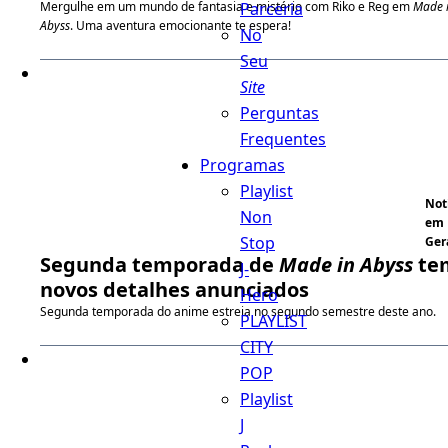
Parceria
Mergulhe em um mundo de fantasia e mistério com Riko e Reg em
Made 
Abyss
. Uma aventura emocionante te espera!
No
Seu
Site
Perguntas
Frequentes
Programas
Playlist
Not
Non
em
Stop
Ger
Segunda temporada de
Made in Abyss
te
J-
novos detalhes anunciados
Hero
Segunda temporada do anime estreia no segundo semestre deste ano.
PLAYLIST
CITY
POP
Playlist
J