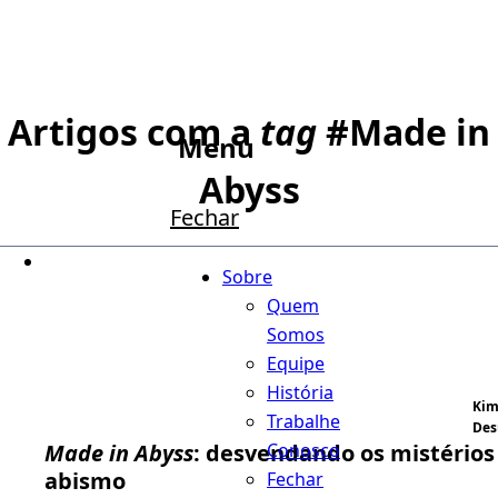
Artigos com a
tag
#
Made in
Menu
Abyss
Fechar
Sobre
Quem
Somos
Equipe
História
Kim
Trabalhe
Des
Conosco
Made in Abyss
: desvendando os mistérios
abismo
Fechar