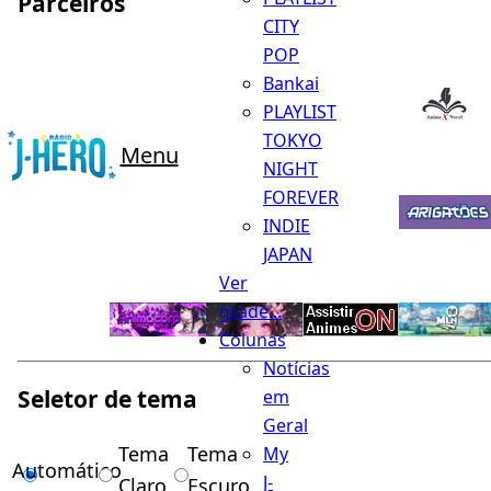
Parceiros
CITY
POP
Bankai
PLAYLIST
TOKYO
Menu
NIGHT
FOREVER
INDIE
JAPAN
Ver
grade...
Colunas
Notícias
Seletor de tema
em
Geral
Tema
Tema
My
Automático
J-
Claro
Escuro