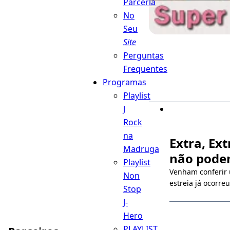
Parceria
No
Seu
Site
Perguntas
Frequentes
Programas
Playlist
J
Rock
na
Extra, Ex
Madruga
não pode
Playlist
Venham conferir u
Non
estreia já ocorre
Stop
J-
Hero
PLAYLIST