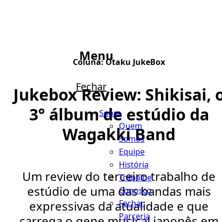
Menu
Coluna:
Otaku JukeBox
Fechar
Jukebox Review: Shikisai, 
3° álbum de estúdio da
Sobre
Quem
Wagakki Band
Somos
Equipe
História
Um review do terceiro trabalho de
Trabalhe
estúdio de uma das bandas mais
Conosco
Fechar
expressivas da atualidade e que
Parceria
carrega o gene musical japonês em