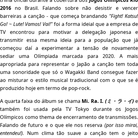
trilha oficial durante a cobertura dos
Jogos Olímpicos Rio
2016
no Brasil. Falando sobre não desistir e vencer
barreiras a canção - que começa brandando
"Fight! Katsu!
Go! ~ Lute! Vamos! Vai!"
foi a forma ideial que a empresa de
TV encontrou para motivar a delegação japonesa e
transmitir essa mesma ideia para a população que já
começou daí a experimentar a tensão de novamente
sediar uma Olímpiada marcada para 2020. A mais
apropriada para representar o Japão a canção tem toda
uma sonoridade que só o Wagakki Band consegue fazer
ao misturar o estilo musical tradiucional com o que se é
produzido hoje em termo de pop-rock.
A quarta faixa do álbum se chama
Mi. Ra. I.
(ミ・ラ・イ)
também foi usada pela TV Tokyo durante os Jogos
Olímpicos como thema de encerramento de transmissões.
Falando de futuro e o que ele nos reserva
(por isso mirai
entendeu!).
Num clima tão suave a canção tem o jeito