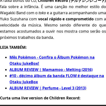
A faixa bônus do CD,
Children Record
(チルドレンレコード
fala sobre a infância. É uma canção no melhor estilo do
Wagakki Band com o
toko
e a guitarra acompanhando uma
Yuko Suzuhana com
vocal rápido e comprometido
com a
velocidade da música. Mesmo sendo diferente do que
estamos acostumados a ouvir nos mostra como serão os
próximos trabalhos da banda.
LEIA TAMBÉM:
Mês Pokémon - Confira o Álbum Pokémon na
Otaku JukeBox!
ALBUM REVIEW | Mamamoo - Melting (2016)
#10 - décimo álbum da banda FLOW é destaque na
Otaku JukeBox
ALBUM REVIEW | Perfume - Level 3 (2013)
Curta uma live version de Children Record: