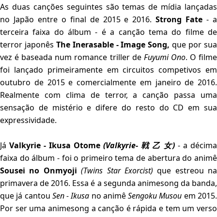
As duas canções seguintes são temas de mídia lançadas
no Japão entre o final de 2015 e 2016.
Strong Fate
- 
terceira faixa do álbum - é a canção tema do filme de
terror japonês
The Inerasable - Image Song,
que por su
vez é baseada num romance triller de
Fuyumi Ono
. O film
foi lançado primeiramente em circuitos competivos em
outubro de 2015 e comercialmente em janeiro de 2016.
Realmente com clima de terror, a canção passa uma
sensação de mistério e difere do resto do CD em sua
expressividade.
Já
Valkyrie - Ikusa Otome
(Valkyrie- 戦 乙 女)
- a décim
faixa do álbum - foi o primeiro tema de abertura do animê
Sousei no Onmyoji
(Twins Star Exorcist)
que estreou na
primavera de 2016. Essa é a segunda animesong da banda,
que já cantou
Sen - Ikusa
no animê
Sengoku Musou
em 2015
Por ser uma animesong a canção é rápida e tem um verso