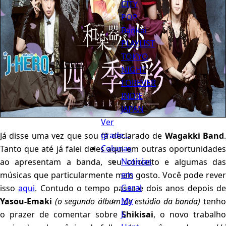
CITY
POP
Bankai
PLAYLIST
TOKYO
Menu
NIGHT
FOREVER
INDIE
JAPAN
Ver
grade...
Já disse uma vez que sou fã declarado de
Wagakki Band
Colunas
Tanto que até já falei deles aqui em outras oportunidades
Notícias
ao apresentam a banda, seu conceito e algumas das
em
músicas que particularmente mais gosto. Você pode rever
Geral
isso
aqui
. Contudo o tempo passa e dois anos depois d
My
Yasou-Emaki
(o segundo álbum de estúdio da banda)
tenho
J-
o prazer de comentar sobre
Shikisai
, o novo trabalho