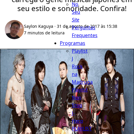
No
seu estilo e sonoridade. Confira!
Seu
Site
Saylon Kaguya
· 31 de agosto de 2017 às 15:38
Perguntas
7 minutos de leitura
Frequentes
Programas
Playlist
J
Rock
na
Madruga
Playlist
Non
Stop
J-
Hero
PLAYLIST