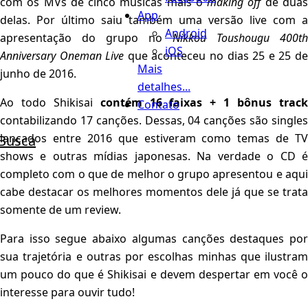
com os MVs de cinco músicas mais o
making off
de dua
App
delas. Por último saiu também uma versão live com a
Android
apresentação do grupo no
Nikkou Toushougu 400th
iOS
Anniversary Oneman Live
que aconteceu no dias 25 e 25 d
Mais
junho de 2016.
detalhes...
Ao todo Shikisai
contém 16 faixas + 1 bônus trac
Contato
contabilizando 17 canções. Dessas, 04 canções são singles
lançados entre 2016 que estiveram como temas de TV
Busca
shows e outras mídias japonesas. Na verdade o CD é
completo com o que de melhor o grupo apresentou e aqui
cabe destacar os melhores momentos dele já que se trata
somente de um review.
Para isso segue abaixo algumas canções destaques por
sua trajetória e outras por escolhas minhas que ilustram
um pouco do que é Shikisai e devem despertar em você o
interesse para ouvir tudo!