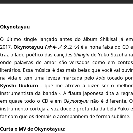
Okynotayuu
O último single lançado antes do álbum Shikisai já em
2017,
Okynotayuu
(オキノタユウ)
é a nona faixa do CD e
traz o lado poético das canções
Shingin
de Yuko Suzuhana
onde palavras de amor são versadas como em contos
literários. Essa música é das mais belas que você vai ouvir
na vida e tem uma leveza marcada pelo
koto
tocado po
Kyoshi Ibukuro
- que me atrevo a dizer ser o melho
instrumentista da banda -. A flauta japonesa dita a regra
em quase todo o CD e em
Okynotayuu
não é diferente. 
instrumento corteja a voz doce e profunda da bela Yuko e
faz com que os demais o acompanhem de forma sublime.
Curta o MV de Okynotayuu: