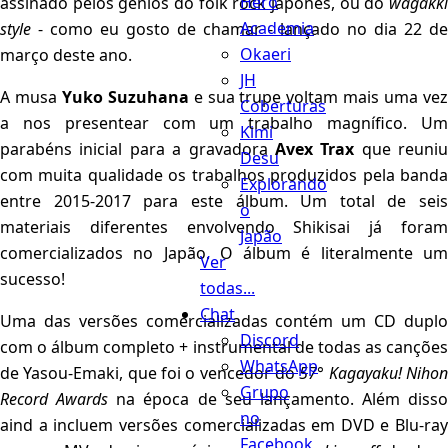
Hero
assinado pelos gênios do folk rock japonês, ou do
wagakki
Academia
style
- como eu gosto de chamar - lançado no dia 22 de
Okaeri
março deste ano.
JH
A musa
Yuko Suzuhana
e sua trupe voltam mais uma ve
Coberturas
a nos presentear com um trabalho magnífico. Um
Kimi
parabéns inicial para a gravadora
Avex Trax
que reuniu
Desu
com muita qualidade os trabalhos produzidos pela banda
Explorando
entre 2015-2017 para este álbum. Um total de seis
o
materiais diferentes envolvendo Shikisai já foram
Japão
comercializados no Japão. O álbum é literalmente um
Ver
sucesso!
todas...
Chat
Uma das versões comercializadas contém um CD duplo
Discord
com o álbum completo + instrumental de todas as canções
WhatsApp
de Yasou-Emaki, que foi o vencedor do
57° Kagayaku! Niho
Grupo
Record Awards
na época de seu lançamento. Além disso
no
aind a incluem versões comercializadas em DVD e Blu-ray
Facebook