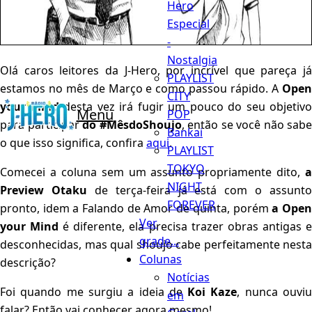
Hero
Especial
-
Nostalgia
Olá caros leitores da J-Hero, por incrível que pareça já
PLAYLIST
estamos no mês de Março e como passou rápido. A
Open
CITY
your Mind
desta vez irá fugir um pouco do seu objetivo
Menu
POP
para participar
do #MêsdoShoujo
, então se você não sabe
Bankai
o que isso significa, confira
aqui
.
PLAYLIST
TOKYO
Comecei a coluna sem um assunto propriamente dito,
a
NIGHT
Preview Otaku
de terça-feira já está com o assunto
FOREVER
pronto, idem a Falando de Amor de quinta, porém
a Ope
Ver
your
Mind
é diferente, ela precisa trazer obras antigas 
grade...
desconhecidas, mas qual shoujo cabe perfeitamente nesta
Colunas
descrição?
Notícias
Foi quando me surgiu a ideia de
Koi Kaze
, nunca ouvi
em
falar? Então vai conhecer agora mesmo!