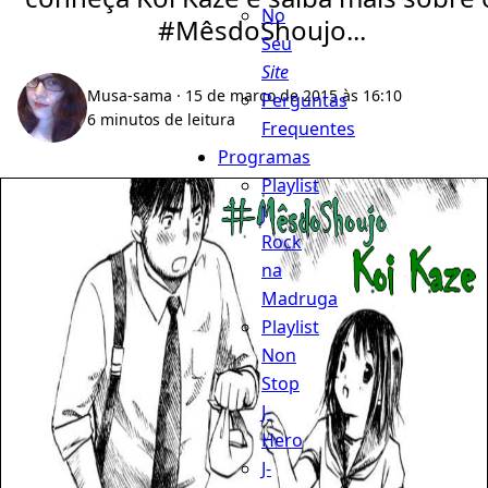
No
#MêsdoShoujo...
Seu
Site
Musa-sama
· 15 de março de 2015 às 16:10
Perguntas
6 minutos de leitura
Frequentes
Programas
Playlist
J
Rock
na
Madruga
Playlist
Non
Stop
J-
Hero
J-