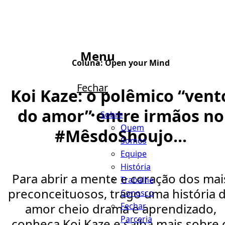
Menu
Coluna:
Open your Mind
Fechar
Koi Kaze: o polêmico “vent
do amor” entre irmãos no
Sobre
Quem
#MêsdoShoujo...
Somos
Equipe
História
Para abrir a mente e coração dos mai
Trabalhe
preconceituosos, trago uma história 
Conosco
Fechar
amor cheio drama e aprendizado,
Parceria
conheça Koi Kaze e saiba mais sobre 