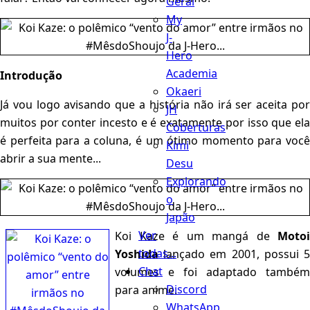
Geral
My
J-
Hero
Academia
Introdução
Okaeri
Já vou logo avisando que a história não irá ser aceita por
JH
muitos por conter incesto e é exatamente por isso que ela
Coberturas
é perfeita para a coluna, é um ótimo momento para você
Kimi
abrir a sua mente...
Desu
Explorando
o
Japão
Ver
Koi Kaze é um mangá de
Motoi
todas...
Yoshida
lançado em 2001, possui 5
Chat
volumes e foi adaptado também
Discord
para anime.
WhatsApp