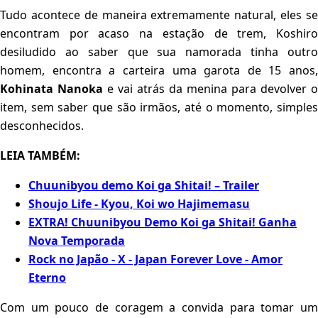
Tudo acontece de maneira extremamente natural, eles se
encontram por acaso na estação de trem, Koshiro
desiludido ao saber que sua namorada tinha outro
homem, encontra a carteira uma garota de 15 anos,
Kohinata Nanoka
e vai atrás da menina para devolver o
item, sem saber que são irmãos, até o momento, simples
desconhecidos.
LEIA TAMBÉM:
Chuunibyou demo Koi ga Shitai! – Trailer
Shoujo Life - Kyou, Koi wo Hajimemasu
EXTRA! Chuunibyou Demo Koi ga Shitai! Ganha
Nova Temporada
Rock no Japão - X - Japan Forever Love - Amor
Eterno
Com um pouco de coragem a convida para tomar um