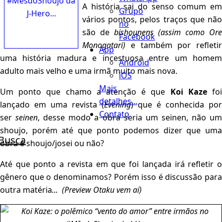
A história sai do senso comum em
Grupo
vários pontos, pelos traços que não
no
são de
bishounens
(assim como Ore
Facebook
Monogatari)
e também por refletir
App
uma história madura e incestuosa entre um homem
Android
adulto mais velho e uma irmã muito mais nova.
iOS
Mais
Um ponto que chamo a atenção é que
Koi Kaze
fo
detalhes...
lançado em uma revista (
Evening
) que é conhecida por
Contato
ser
seinen
, desse modo a obra seria um seinen, não u
shoujo, porém até que ponto podemos dizer que uma
Busca
obra é shoujo/josei ou não?
Até que ponto a revista em que foi lançada irá refletir o
gênero que o denominamos? Porém isso é discussão para
outra matéria
... (Preview Otaku vem aí)