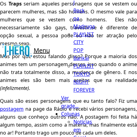
J
Os
Traps
seriam aqueles personagens que se vestem ou
Rock
parecem mulheres, mas são homens. O mesmo vale para
na
mulheres que se vestem como homens. Eles não
Madruga
necessariamente são gays, travestir-se é diferente de
PLAYLIST
opção sexual, a pessoa pode ou não ter atração pelo
CITY
mesmo sexo.
Menu
POP
Mas por que estou falando disso? Porque a maioria dos
Bankai
animes tem um personagem desses, isso quando o anime
PLAYLIST
não trata totalmente disso, a mudança de gênero. E nos
TOKYO
animes eles são bem mais aceitos que na realidade
NIGHT
(infelizmente).
FOREVER
Ver
Quais são esses personagens que eu tanto falo? Fiz uma
grade...
postagem
na page da Rádio e recebi vários personagens,
Colunas
alguns que conheço outros não. A postagem foi feita há
Notícias
algum tempo, assim como a matéria, mas finalmente está
em
no ar! Portanto trago um pouco de cada um deles.