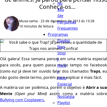
No
Conheça-os...
Seu
Site
Musa-sama
· 23 de dezembro de 2013 às 13:28
Perguntas
10 minutos de leitura
Frequentes
Programas
Playlist
Non
Stop
Olá galera! Essa semana pensei em uma matéria especial
J-
para vocês, para quem passa muito tempo no facebook
Hero
(como eu)
já deve ter ouvido falar dos chamados
Traps
, e
J-
não gosto deste termo, porém para explicar é mais fácil.
Hero
Especial
A matéria vai ser polêmica, porém o objetivo é
Abrir a su
-
Mente
(Open your Mind)
assim como a matéria sobre
Nostalgia
Bullying com Cosplayers.
Playlist