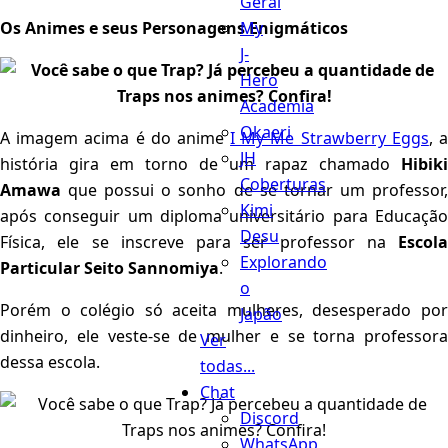
Geral
My
Os Animes e seus Personagens Enigmáticos
J-
Hero
Academia
Okaeri
A imagem acima é do anime
I My Me Strawberry Eggs
, 
JH
história gira em torno de um rapaz chamado
Hibiki
Coberturas
Amawa
que possui o sonho de se tornar um professor
Kimi
após conseguir um diploma universitário para Educação
Desu
Física, ele se inscreve para ser professor na
Escola
Explorando
Particular Seito Sannomiya
.
o
Porém o colégio só aceita mulheres, desesperado por
Japão
dinheiro, ele veste-se de mulher e se torna professora
Ver
dessa escola.
todas...
Chat
Discord
WhatsApp