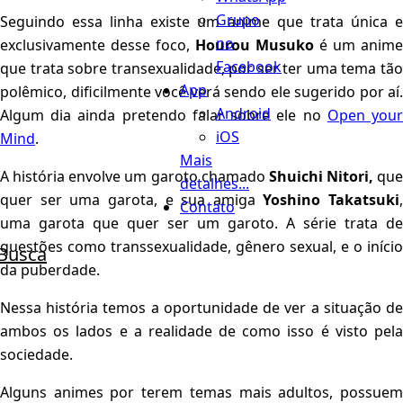
Grupo
Seguindo essa linha existe um anime que trata única e
no
exclusivamente desse foco,
Hourou Musuko
é um anime
Facebook
que trata sobre transexualidade, por ser ter uma tema tão
App
polêmico, dificilmente você verá sendo ele sugerido por aí.
Android
Algum dia ainda pretendo falar sobre ele no
Open you
iOS
Mind
.
Mais
A história envolve um garoto chamado
Shuichi Nitori,
que
detalhes...
quer ser uma garota, e sua amiga
Yoshino Takatsuki
,
Contato
uma garota que quer ser um garoto. A série trata de
questões como transsexualidade, gênero sexual, e o início
Busca
da puberdade.
Nessa história temos a oportunidade de ver a situação de
ambos os lados e a realidade de como isso é visto pela
sociedade.
Alguns animes por terem temas mais adultos, possuem