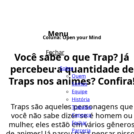
Menu
Coluna:
Open your Mind
Fechar
Você sabe o que Trap? Já
percebeu a quantidade de
Sobre
Quem
Traps nos animes? Confira
Somos
Equipe
História
Traps são aqueles personagens que
Trabalhe
você não sabe dizer se é homem ou
Conosco
Fechar
mulher, eles estão em vários gênero
Parceria
de animes! Já parou para pensar niss