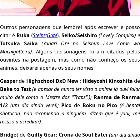
Outros personagens que lembrei após escrever e posso
citar é
Ruka
(
Steins;Gate
),
Seiko/Seishiro
(Lovely Complex) e
Totsuka Saika
(Yahari Ore no Seishun Love Come wa
Machigatteiru).
Alguns personagens foram citados pelos
ouvintes na postagem, mas como não conheço os seus
animes, deixarei apenas os seus nomes:
Gasper
de
Highschool DxD New
;
Hideyoshi Kinoshita
de
Baka to Test
(e apesar de nunca ter visto o anime já ouvi fala
muito dele como o Mestre dos "Traps".);
Ranma de Ranm
1/2
(um dia ainda verei);
Pico
de
Boku no Pico
(é henta
shotacon, não recomendo a ninguém, dizem que é yaoi, me
recuso a acreditar).
Bridget
de
Guilty Gear;
Crona
de
Soul Eater
(um dia aind