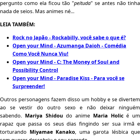
pergunto como ela ficou tão "
peituda
" se antes não tinha
nada de seios. Mas animes né...
LEIA TAMBÉM:
Rock no Japão - Rockabilly, você sabe o que é?
Open your Mind - Azumanga Daioh - Comédia
Como Você Nunca Viu!
Open your Mind - C: The Money of Soul and
Possibility Control
Open your Mind - Paradise Kiss - Para você se
Surpreender!
Outros personagens fazem disso um hobby e se divertem
ao se vestir do outro sexo e não deixar ninguém
sabendo.
Mariya Shidou
do anime
Maria Holic
é um
rapaz que passa os seus dias fingindo ser sua irmã e
torturando
Miyamae Kanako
, uma garota lésbica que