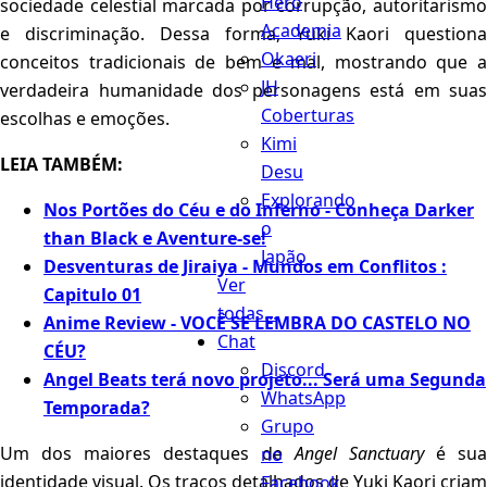
Hero
sociedade celestial marcada por corrupção, autoritarismo
Academia
e discriminação. Dessa forma, Yuki Kaori questiona
Okaeri
conceitos tradicionais de bem e mal, mostrando que a
JH
verdadeira humanidade dos personagens está em suas
Coberturas
escolhas e emoções.
Kimi
LEIA TAMBÉM:
Desu
Explorando
Nos Portões do Céu e do Inferno - Conheça Darker
o
than Black e Aventure-se!
Japão
Desventuras de Jiraiya - Mundos em Conflitos :
Ver
Capitulo 01
todas...
Anime Review - VOCÊ SE LEMBRA DO CASTELO NO
Chat
CÉU?
Discord
Angel Beats terá novo projeto... Será uma Segunda
WhatsApp
Temporada?
Grupo
Um dos maiores destaques de
Angel Sanctuary
é sua
no
identidade visual. Os traços detalhados de Yuki Kaori criam
Facebook