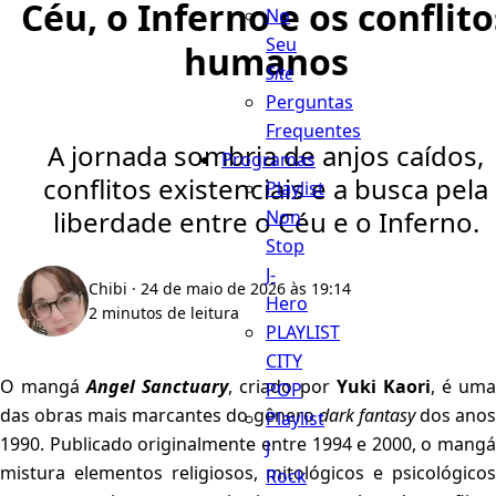
Céu, o Inferno e os conflito
No
Seu
humanos
Site
Perguntas
Frequentes
A jornada sombria de anjos caídos,
Programas
conflitos existenciais e a busca pela
Playlist
liberdade entre o Céu e o Inferno.
Non
Stop
J-
Chibi
· 24 de maio de 2026 às 19:14
Hero
2 minutos de leitura
PLAYLIST
CITY
O mangá
Angel Sanctuary
, criado por
Yuki Kaori
, é um
POP
das obras mais marcantes do gênero
dark fantasy
dos ano
Playlist
1990. Publicado originalmente entre 1994 e 2000, o mangá
J
mistura elementos religiosos, mitológicos e psicológicos
Rock