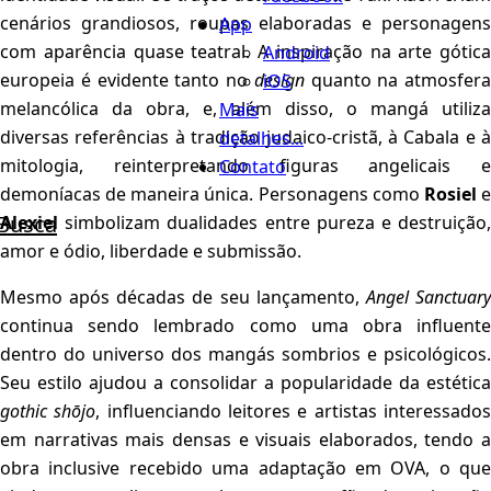
cenários grandiosos, roupas elaboradas e personagens
App
com aparência quase teatral. A inspiração na arte gótica
Android
europeia é evidente tanto no
design
quanto na atmosfera
iOS
melancólica da obra, e, além disso, o mangá utiliza
Mais
diversas referências à tradição judaico-cristã, à Cabala e à
detalhes...
mitologia, reinterpretando figuras angelicais e
Contato
demoníacas de maneira única. Personagens como
Rosiel
Busca
Alexiel
simbolizam dualidades entre pureza e destruição,
amor e ódio, liberdade e submissão.
Mesmo após décadas de seu lançamento,
Angel Sanctuar
continua sendo lembrado como uma obra influente
dentro do universo dos mangás sombrios e psicológicos.
Seu estilo ajudou a consolidar a popularidade da estética
gothic shōjo
, influenciando leitores e artistas interessado
em narrativas mais densas e visuais elaborados, tendo a
obra inclusive recebido uma adaptação em OVA, o que