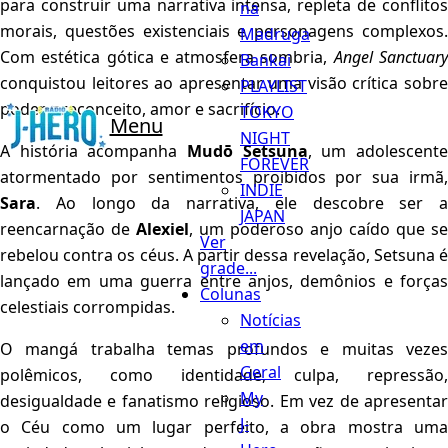
para construir uma narrativa intensa, repleta de conflitos
na
morais, questões existenciais e personagens complexos.
Madruga
Com estética gótica e atmosfera sombria,
Angel Sanctuar
Bankai
conquistou leitores ao apresentar uma visão crítica sobre
PLAYLIST
poder, preconceito, amor e sacrifício.
TOKYO
Menu
NIGHT
A história acompanha
Mudō Setsuna
, um adolescent
FOREVER
atormentado por sentimentos proibidos por sua irmã,
INDIE
Sara
. Ao longo da narrativa, ele descobre ser a
JAPAN
reencarnação de
Alexiel
, um poderoso anjo caído que se
Ver
rebelou contra os céus. A partir dessa revelação, Setsuna é
grade...
lançado em uma guerra entre anjos, demônios e forças
Colunas
celestiais corrompidas.
Notícias
em
O mangá trabalha temas profundos e muitas vezes
Geral
polêmicos, como identidade, culpa, repressão,
My
desigualdade e fanatismo religioso. Em vez de apresentar
J-
o Céu como um lugar perfeito, a obra mostra uma