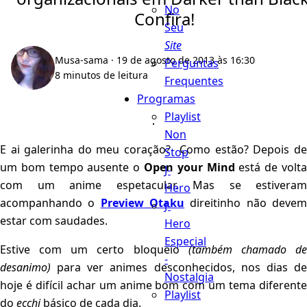
No
Confira!
Seu
Site
Musa-sama
· 19 de agosto de 2013 às 16:30
Perguntas
8 minutos de leitura
Frequentes
Programas
Playlist
Non
E ai galerinha do meu coração? Como estão? Depois de
Stop
um bom tempo ausente o
Open your Mind
está de volt
J-
com um anime espetacular. Mas se estiveram
Hero
acompanhando o
Preview Otaku
direitinho não deve
J-
estar com saudades.
Hero
Especial
Estive com um certo bloqueio
(também chamado d
-
desanimo)
para ver animes desconhecidos, nos dias de
Nostalgia
hoje é difícil achar um anime bom com um tema diferente
Playlist
do
ecchi
básico de cada dia.