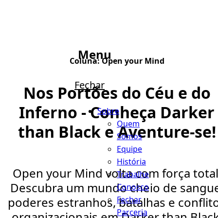
Menu
Coluna:
Open your Mind
Fechar
Nos Portões do Céu e do
Inferno - Conheça Darker
Sobre
Quem
than Black e Aventure-se!
Somos
Equipe
História
Open your Mind volta com força total
Trabalhe
Descubra um mundo cheio de sangue
Conosco
Fechar
poderes estranhos, batalhas e conflit
Parceria
organizacionais em Darker than Black