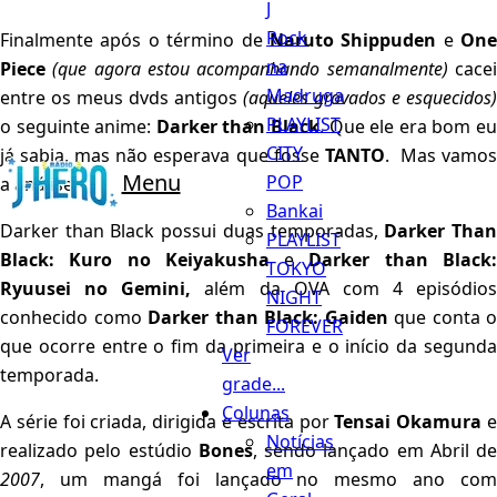
J
Rock
Finalmente após o término de
Naruto Shippuden
e
One
na
Piece
(que agora estou acompanhando semanalmente)
cace
Madruga
entre os meus dvds antigos
(aqueles gravados e esquecidos)
PLAYLIST
o seguinte anime:
Darker than Black
. Que ele era bom e
CITY
já sabia, mas não esperava que fosse
TANTO
. Mas vamo
Menu
POP
a análise.
Bankai
Darker than Black possui duas temporadas,
Darker Tha
PLAYLIST
Black: Kuro no Keiyakusha
e
Darker than Black
TOKYO
Ryuusei no Gemini,
além da OVA com 4 episódios
NIGHT
conhecido como
Darker than Black: Gaiden
que conta o
FOREVER
que ocorre entre o fim da primeira e o início da segunda
Ver
temporada.
grade...
Colunas
A série foi criada, dirigida e escrita por
Tensai Okamura
Notícias
realizado pelo estúdio
Bones
, sendo lançado em Abril de
em
2007
, um mangá foi lançado no mesmo ano com