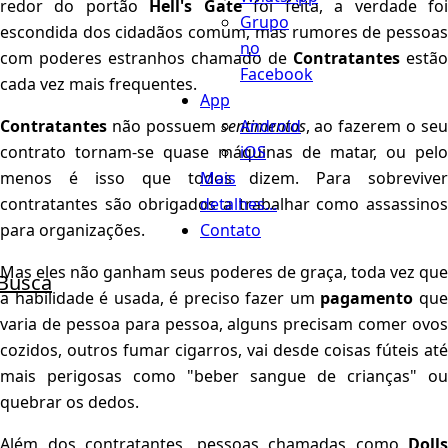
redor do portão
Hell's Gate
foi feita, a verdade fo
Grupo
escondida dos cidadãos comum, mas rumores de pessoas
no
com poderes estranhos chamado de
Contratantes
estão
Facebook
cada vez mais frequentes.
App
Android
Contratantes
não possuem
sentimentos
, ao fazerem o se
iOS
contrato tornam-se quase máquinas de matar, ou pelo
Mais
menos é isso que todos dizem. Para sobreviver
detalhes...
contratantes são obrigados a trabalhar como assassinos
Contato
para organizações.
Mas eles não ganham seus poderes de graça, toda vez que
Busca
a habilidade é usada, é preciso fazer um
pagamento
qu
varia de pessoa para pessoa, alguns precisam comer ovos
cozidos, outros fumar cigarros, vai desde coisas fúteis até
mais perigosas como "beber sangue de crianças" ou
quebrar os dedos.
Além dos contratantes, pessoas chamadas como
Dolls