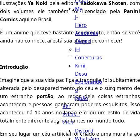
Geral
ilustrações
Ya Noki
pela editora
Kadokawa Shoten
, com
My
dois volumes ele também foi licenciado pela
Panini
J-
Comics
aqui no Brasil.
Hero
É um anime que teve bastante rendimento, então se você
Academia
ainda não conhece, aí está sua chance de conhecer!
Okaeri
JH
Coberturas
Kimi
Introdução
Desu
Imagine que a sua vida pacífica e tranquila foi subitamente
Explorando
alterada pelo desaparecimento do céu e o surgimento de
o
um estranho
portão
, ao redor dele coisas estranha
Japão
acontecem e pessoas ganharam poderes esquisitos. Isso
Ver
aconteceu há 10 anos no Japão e criou um estilo de vida
todas...
totalmente diferente aos habitantes no mundo todo.
Chat
Discord
Em seu lugar um céu artificial foi criado e uma muralha ao
WhatsApp