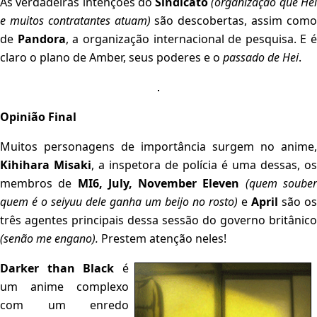
As verdadeiras intenções do
Sindicato
(organização que He
e muitos contratantes atuam)
são descobertas, assim com
de
Pandora
, a organização internacional de pesquisa. E é
claro o plano de Amber, seus poderes e o
passado de Hei
.
Opinião Final
Muitos personagens de importância surgem no anime,
Kihihara Misaki
, a inspetora de polícia é uma dessas, os
membros de
MI6, July, November Eleven
(quem soube
quem é o seiyuu dele ganha um beijo no rosto)
e
April
são os
três agentes principais dessa sessão do governo britânico
(senão me engano).
Prestem atenção neles!
Darker than Black
é
um anime complexo
com um enredo