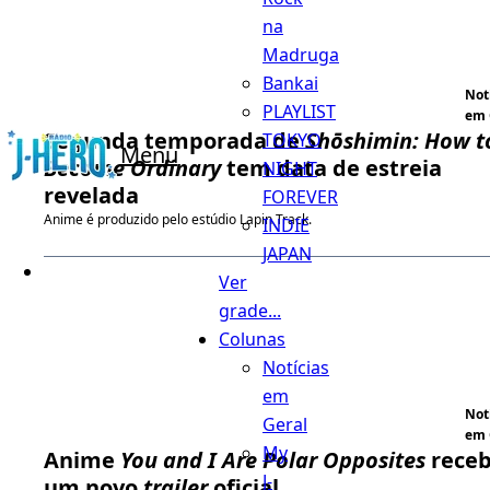
na
Madruga
Bankai
Not
PLAYLIST
em 
Segunda temporada de
Shōshimin: How t
TOKYO
Menu
Become Ordinary
tem data de estreia
NIGHT
revelada
FOREVER
Anime é produzido pelo estúdio Lapin Track.
INDIE
JAPAN
Ver
grade...
Colunas
Notícias
em
Not
Geral
em 
My
Anime
You and I Are Polar Opposites
rece
J-
um novo
trailer
oficial