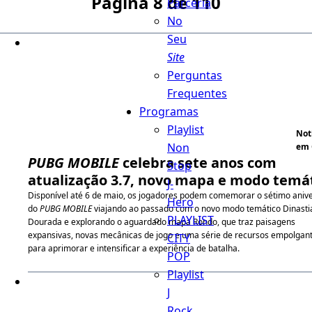
Página 8 de 110
Parceria
No
Seu
Site
Perguntas
Frequentes
Programas
Playlist
Not
Non
em 
PUBG MOBILE
celebra sete anos com
Stop
atualização 3.7, novo mapa e modo temá
J-
Disponível até 6 de maio, os jogadores podem comemorar o sétimo anive
Hero
do
PUBG MOBILE
viajando ao passado com o novo modo temático Dinasti
PLAYLIST
Dourada e explorando o aguardado mapa Rondo, que traz paisagens
expansivas, novas mecânicas de jogo e uma série de recursos empolgan
CITY
para aprimorar e intensificar a experiência de batalha.
POP
Playlist
J
Rock