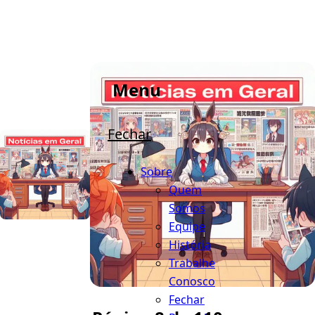
Menu
Fechar
Sobre
Quem
Somos
Equipe
História
Trabalhe
Conosco
Fechar