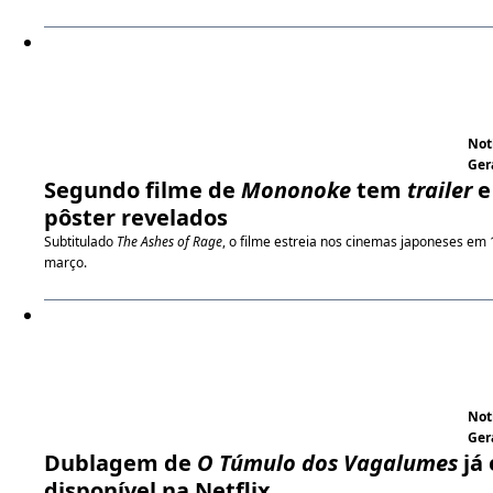
Not
Ger
Segundo filme de
Mononoke
tem
trailer
e
pôster revelados
Subtitulado
The Ashes of Rage
, o filme estreia nos cinemas japoneses em 
março.
Not
Ger
Dublagem de
O Túmulo dos Vagalumes
já 
disponível na Netflix