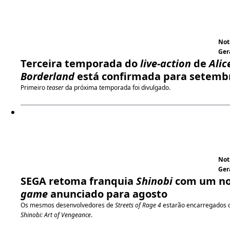
Not
Ger
Terceira temporada do
live-action
de
Alic
Borderland
está confirmada para setemb
Primeiro
teaser
da próxima temporada foi divulgado.
Not
Ger
SEGA retoma franquia
Shinobi
com um n
game
anunciado para agosto
Os mesmos desenvolvedores de
Streets of Rage 4
estarão encarregados 
Shinobi: Art of Vengeance
.