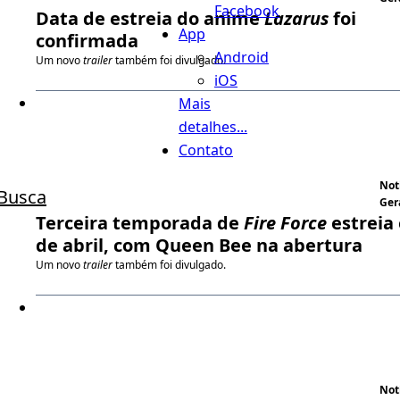
Facebook
Data de estreia do anime
Lazarus
foi
App
confirmada
Android
Um novo
trailer
também foi divulgado.
iOS
Mais
detalhes...
Contato
Not
Busca
Ger
Terceira temporada de
Fire Force
estreia
de abril, com Queen Bee na abertura
Um novo
trailer
também foi divulgado.
Not