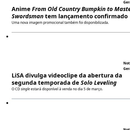
Ger
Anime
From Old Country Bumpkin to Mast
Swordsman
tem lançamento confirmado
Uma nova imagem promocional também foi disponibilizada.
Not
Ger
LiSA divulga videoclipe da abertura da
segunda temporada de
Solo Leveling
O CD
single
estará disponível à venda no dia 5 de março.
Not