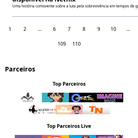
Uma história comovente sobre a luta pela sobrevivência em tempos de g
1
2
…
6
7
8
9
10
…
109
110
Parceiros
Top Parceiros
Top Parceiros Live