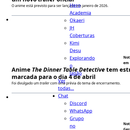
Hero
O anime está previsto para ser lançado em janeiro de 2026.
Academia
Okaeri
JH
Coberturas
Kimi
Desu
Explorando
Not
em 
o
Anime
The Dinner Table Detective
tem est
Japão
marcada para o dia 4 de abril
Ver
Foi divulgado um
trailer
com uma prévia do tema de encerramento.
todas...
Chat
Discord
WhatsApp
Grupo
Not
no
Ger