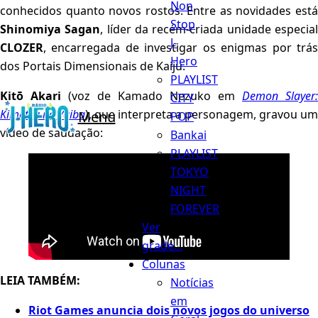
Non
conhecidos quanto novos rostos. Entre as novidades está
Stop
Shinomiya Sagan
, líder da recém-criada unidade especia
J-
CLOZER
, encarregada de investigar os enigmas por trás
Hero
dos Portais Dimensionais de Kaiju.
PLAYLIST
Kitō Akari
(voz de Kamado Nezuko em
Demon Slayer:
CITY
Kimetsu no Yaiba
), que interpreta a personagem, gravou um
Menu
POP
vídeo de saudação:
Bankai
PLAYLIST
TOKYO
NIGHT
FOREVER
Ver
grade...
Colunas
LEIA TAMBÉM:
Notícias
em
Riot Games anuncia dois novos jogos do universo