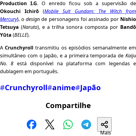
Production I.G
. O enredo ficou sob a supervisão de
Okouchi Ichirō
(
Mobile Suit Gundam: The Witch fro
Mercury
), o
design
de personagens foi assinado por
Nishio
Tetsuya
(
Naruto
), e a trilha sonora composta por
Bandō
Yūta
(
BELLE
).
A
Crunchyroll
transmitiu os episódios semanalmente e
simultâneo com o Japão, e a primeira temporada de
Kaiju
No. 8
está disponível na plataforma com legendas e
dublagem em português.
#
Crunchyroll
#
anime
#
Japão
Compartilhe
Mais