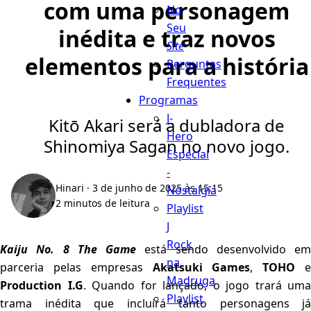
com uma personagem
No
Seu
inédita e traz novos
Site
elementos para a história
Perguntas
Frequentes
Programas
J-
Kitō Akari será a dubladora de
Hero
Shinomiya Sagan no novo jogo.
Especial
-
Hinari
· 3 de junho de 2025 às 15:15
Nostalgia
2 minutos de leitura
Playlist
J
Rock
Kaiju No. 8 The Game
está sendo desenvolvido em
na
parceria pelas empresas
Akatsuki Games
,
TOHO
Madruga
Production I.G
. Quando for lançado, o jogo trará uma
Playlist
trama inédita que incluirá tanto personagens já