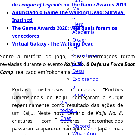
Geral
de
League of Legends
no The Game Awards 2019
My
Anunciado o Game The Walking Dead: Survival
J-
Instinct!
Hero
The Game Awards 2020: veja quais foram os
Academia
vencedores
Okaeri
Virtual Galaxy - The Walking Dead
JH
Coberturas
Sobre a história do jogo, novas informações foram
Kimi
reveladas durante o evento
Kaiju No. 8 Defense Force Boo
Desu
Camp
, realizado em Yokohama:
Explorando
o
Portais misteriosos chamados “Portões
Japão
Dimensionais de Kaiju” começaram a surgir
Ver
repentinamente como resultado das ações de
todas...
um Kaiju. Neste novo cenário de
Kaiju No. 8
,
Chat
criaturas com poderes desconhecidos
Discord
passaram a aparecer não apenas no Japão, mas
WhatsApp