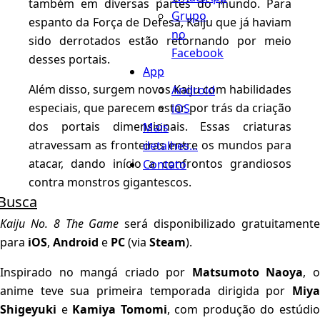
também em diversas partes do mundo. Para
Grupo
espanto da Força de Defesa, Kaiju que já haviam
no
sido derrotados estão retornando por meio
Facebook
desses portais.
App
Além disso, surgem novos Kaiju com habilidades
Android
especiais, que parecem estar por trás da criação
iOS
dos portais dimensionais. Essas criaturas
Mais
atravessam as fronteiras entre os mundos para
detalhes...
atacar, dando início a confrontos grandiosos
Contato
contra monstros gigantescos.
Busca
Kaiju No. 8 The Game
será disponibilizado gratuitament
para
iOS
,
Android
e
PC
(via
Steam
).
Inspirado no mangá criado por
Matsumoto Naoya
, 
anime teve sua primeira temporada dirigida por
Miya
Shigeyuki
e
Kamiya Tomomi
, com produção do estúdi