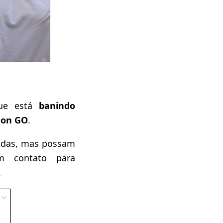
 que está
banindo
on GO
.
nidas, mas possam
m contato para
.