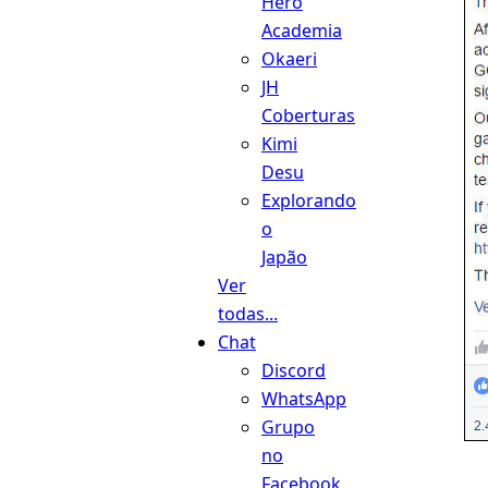
Hero
Academia
Okaeri
JH
Coberturas
Kimi
Desu
Explorando
o
Japão
Ver
todas...
Chat
Discord
WhatsApp
Grupo
no
Facebook