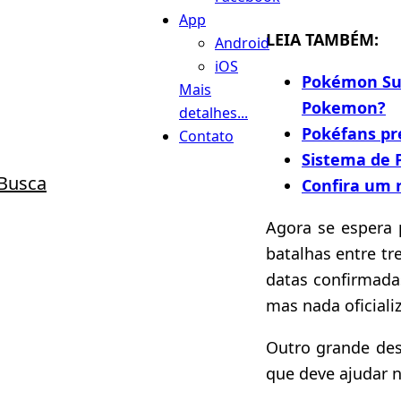
App
LEIA TAMBÉM:
Android
iOS
Pokémon Sun
Mais
Pokemon?
detalhes...
Pokéfans p
Contato
Sistema de
Busca
Confira um 
Agora se espera 
batalhas entre t
datas confirmad
mas nada oficiali
Outro grande de
que deve ajudar 