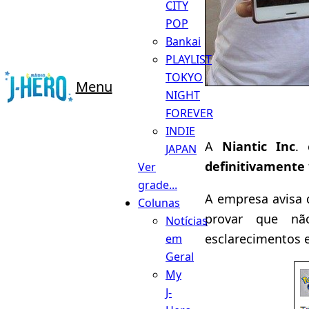
CITY
POP
Bankai
PLAYLIST
TOKYO
Menu
NIGHT
FOREVER
INDIE
A
Niantic Inc
. 
JAPAN
definitivamente
Ver
grade...
A empresa avisa 
Colunas
provar que nã
Notícias
esclarecimentos e
em
Geral
My
J-