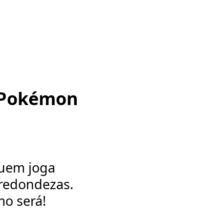
a Pokémon
quem joga
redondezas.
mo será!