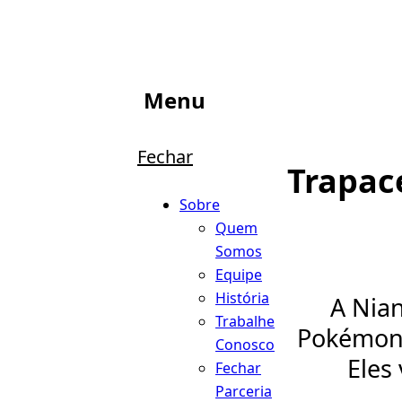
Menu
Fechar
Trapac
Sobre
Quem
Somos
Equipe
História
A Nian
Trabalhe
Pokémon 
Conosco
Eles
Fechar
Parceria