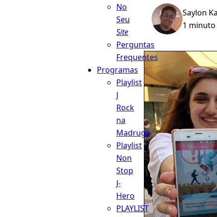
No
Saylon K
Seu
1 minuto 
Site
Perguntas
Frequentes
Programas
Playlist
J
Rock
na
Madruga
Playlist
Non
Stop
J-
Hero
PLAYLIST