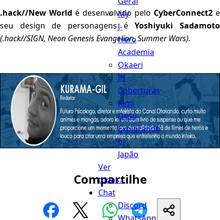
Geral
.hack//New World
é desenvolvido pelo
CyberConnect2
e
My
seu design de personagens é
Yoshiyuki Sadamot
J-
(.hack//SIGN, Neon Genesis Evangelion, Summer Wars).
Hero
Academia
Okaeri
JH
Coberturas
Kimi
Desu
Explorando
o
Japão
Ver
Compartilhe
todas...
Chat
Discord
WhatsApp