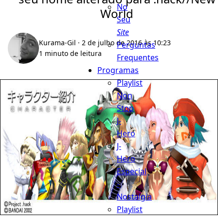
No
World
Seu
Site
Kurama-Gil
· 2 de julho de 2016 às 10:23
Perguntas
1 minuto de leitura
Frequentes
Programas
Playlist
Non
Stop
J-
Hero
J-
Hero
Especial
-
Nostalgia
Playlist