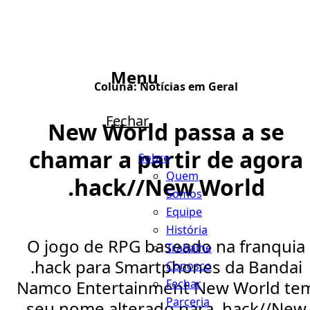
Menu
Coluna:
Notícias em Geral
Fechar
New World passa a se
chamar a partir de agora
Sobre
Quem
.hack//New World
Somos
Equipe
História
O jogo de RPG baseado na franquia
Trabalhe
.hack para Smartphones da Bandai
Conosco
Fechar
Namco Entertainment New World te
Parceria
seu nome alterado para .hack//New