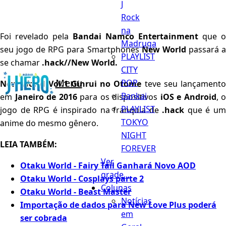
J
Rock
na
Foi revelado pela
Bandai Namco Entertainment
que o
Madruga
seu jogo de RPG para Smartphones
New World
passará 
PLAYLIST
se chamar
.hack//New World.
CITY
Menu
POP
New World Vol.1 Ginrui no Otome
teve seu lançamento
Bankai
em
Janeiro de 2016
para os dispositivos
iOS e Android
, o
PLAYLIST
jogo de RPG é inspirado na franquia de
.hack
que é u
TOKYO
anime do mesmo gênero.
NIGHT
LEIA TAMBÉM:
FOREVER
Ver
Otaku World - Fairy Tail Ganhará Novo AOD
grade...
Otaku World - Cosplays parte 2
Colunas
Otaku World - Beast Master
Notícias
Importação de dados para New Love Plus poderá
em
ser cobrada