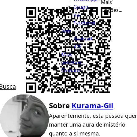
Mais
Grupo
Opções...
no
Facebook
App
Android
iOS
Mais
detalhes...
Contato
Busca
Sobre
Kurama-Gil
Aparentemente, esta pessoa quer
manter uma aura de mistério
quanto a si mesma.