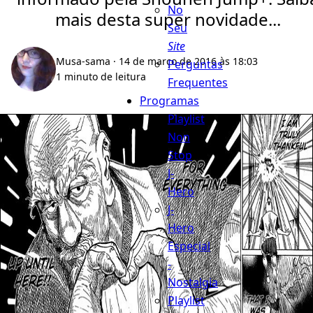
No
mais desta super novidade...
Seu
Site
Musa-sama
· 14 de março de 2016 às 18:03
Perguntas
1 minuto de leitura
Frequentes
Programas
Playlist
Non
Stop
J-
Hero
J-
Hero
Especial
-
Nostalgia
Playlist