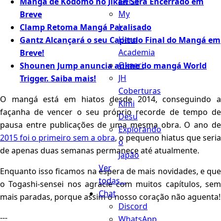
Geral
Mangá de Kodomo no Jikan Será Encerrado em
My
Breve
J-
Clamp Retoma Mangá Paralisado
Hero
Gantz Alcançará o seu Capitulo Final do Mangá em
Academia
Breve!
Okaeri
Shounen Jump anuncia anime do mangá World
JH
Trigger. Saiba mais!
Coberturas
O mangá está em hiatos desde 2014, conseguindo a
Kimi
façanha de vencer o seu próprio recorde de tempo de
Desu
pausa entre publicações de uma mesma obra. O ano de
Explorando
2015 foi o primeiro sem a obra
, o pequeno hiatus que seria
o
de apenas duas semanas permanece até atualmente.
Japão
Ver
Enquanto isso ficamos na espera de mais novidades, e que
todas...
o Togashi-sensei nos agracie com muitos capítulos, sem
Chat
mais paradas, porque assim o nosso coração não aguenta!
Discord
---
WhatsApp