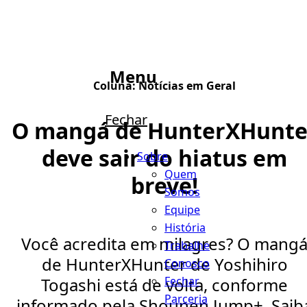
Menu
Coluna:
Notícias em Geral
Fechar
O mangá de HunterXHunte
deve sair do hiatus em
Sobre
Quem
breve!
Somos
Equipe
História
Você acredita em milagres? O mang
Trabalhe
de HunterXHunter de Yoshihiro
Conosco
Fechar
Togashi está de volta, conforme
Parceria
informado pela Shounen Jump+. Saib