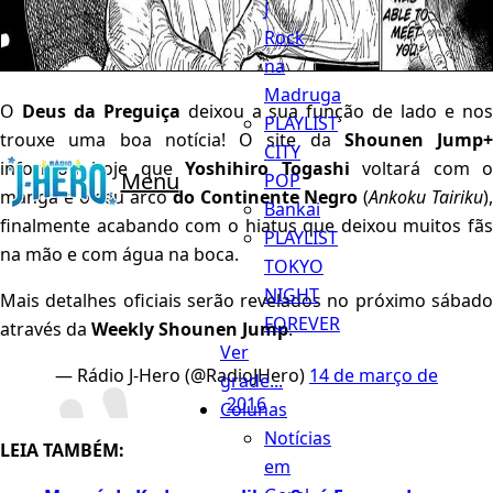
J
Rock
na
Madruga
O
Deus da Preguiça
deixou a sua função de lado e no
PLAYLIST
trouxe uma boa notícia! O site da
Shounen Jump+
CITY
informou hoje que
Yoshihiro Togashi
voltará com 
Menu
POP
mangá e o seu arco
do Continente Negro
(
Ankoku Tairiku
)
Bankai
finalmente acabando com o hiatus que deixou muitos fãs
PLAYLIST
na mão e com água na boca.
TOKYO
NIGHT
Mais detalhes oficiais serão revelados no próximo sábado
FOREVER
através da
Weekly Shounen Jump
.
Ver
— Rádio J-Hero (@RadioJHero)
14 de março de
grade...
2016
Colunas
Notícias
LEIA TAMBÉM:
em