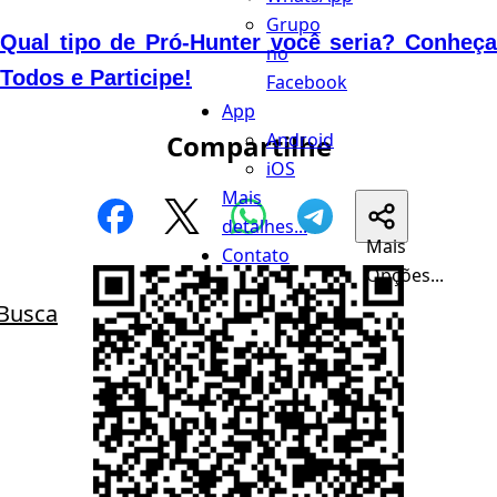
Grupo
Qual tipo de Pró-Hunter você seria? Conheça
no
Todos e Participe!
Facebook
App
Android
Compartilhe
iOS
Mais
detalhes...
Mais
Contato
Opções...
Busca