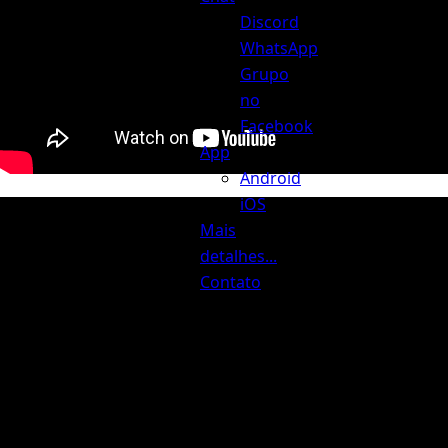
Discord
WhatsApp
Grupo
no
Facebook
App
Android
iOS
Mais
detalhes...
Contato
Busca