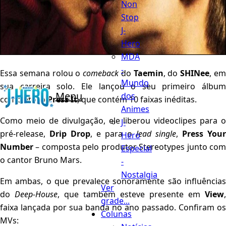
Non
Stop
J-
Hero
MDA
-
Essa semana rolou o
comeback
do
Taemin
, do
SHINee
, e
Mundo
sua carreira solo. Ele lançou o seu primeiro álbum
Menu
dos
completo, o
Press It
, que contém 10 faixas inéditas.
Animes
Como meio de divulgação, ele liberou videoclipes para o
J-
pré-release,
Drip Drop
, e para o
lead
single
,
Press You
Hero
Number
– composta pelo produtor Stereotypes junto com
Especial
o cantor Bruno Mars.
-
Nostalgia
Em ambas, o que prevalece sonoramente são influências
Ver
do
Deep-House
, que também esteve presente em
View
,
grade...
faixa lançada por sua banda no ano passado. Confiram os
Colunas
MVs: