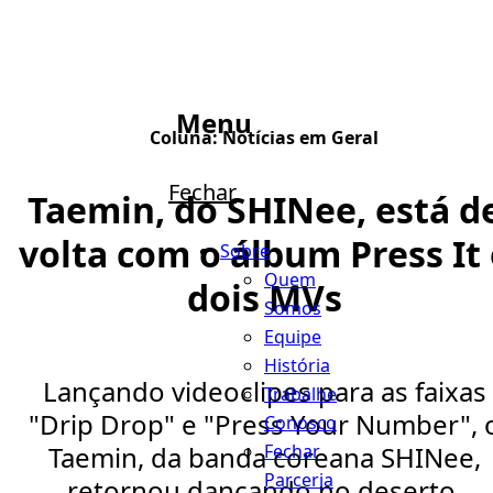
Menu
Coluna:
Notícias em Geral
Fechar
Taemin, do SHINee, está d
volta com o álbum Press It 
Sobre
Quem
dois MVs
Somos
Equipe
História
Lançando videoclipes para as faixas
Trabalhe
"Drip Drop" e "Press Your Number", 
Conosco
Fechar
Taemin, da banda coreana SHINee,
Parceria
retornou dançando no deserto.