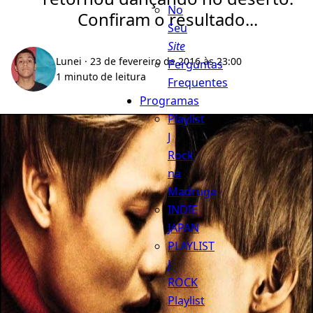
No
Confiram o resultado...
Seu
Site
Lunei
· 23 de fevereiro de 2016 às 23:00
Perguntas
1 minuto de leitura
Frequentes
Programas
Playlist
J
Rock
na
Madruga
INDIE
JAPAN
PLAYLIST
J-
ROCK
Playlist