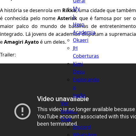
Geral
My
A história se desenrola em
Rikka
, uma cidade que também
J-
é conhecida pelo nome
Asterisk
que é famosa por ser 
Hero
maior palco do mundo de batalhas de entretenimento
Academia
integrado. Lá jovens de academias disputam a supremacia
Okaeri
e
Amagiri
Ayato
é um deles.
JH
Trailer:
Coberturas
Kimi
Desu
Explorando
o
Japão
Ver
todas...
Chat
Discord
WhatsApp