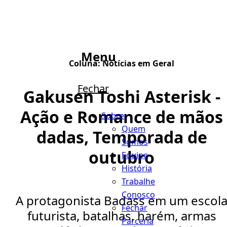
Menu
Coluna:
Notícias em Geral
Fechar
Gakusen Toshi Asterisk -
Ação e Romance de mãos
Sobre
Quem
dadas, Temporada de
Somos
outubro
Equipe
História
Trabalhe
Conosco
A protagonista Badass em um escol
Fechar
futurista, batalhas, harém, armas
Parceria