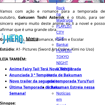
J
Rock
Vamos com ação e romance para a temporada de
na
outubro,
Gakusen Toshi Asterisk
é o titulo, para ser
Madruga
sincero espero muito deste anime, eu li a novel e posso
PLAYLIST
afirmar que é uma grande obra.
CITY
Menu
POP
Gênero
: Ação, Sci-fi, Romance, Harém e Escolar
Bankai
Estúdio
: A1- Pictures (Sword Art Online, Kimi no Uso)
PLAYLIST
TOKYO
LEIA TAMBÉM:
NIGHT
FOREVER
Anime Fairy Tail Terá Nova Temporada
Ver
Anunciada 3 ª Temporada de Bakuman
grade...
Novo trailer da segunda temporada YuruYuri
Colunas
Última Temporada de Bakuman Estreia nessa
Notícias
Semana!
em
Sinopse: