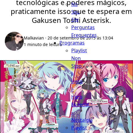
tecnológicas e poderes mágicos,
No
praticamente isso que te espera em
Seu
Gakusen Toshi Asterisk.
Site
Perguntas
Frequentes
Malkavian
· 20 de setembro de 2015 às 13:04
Programas
1 minuto de leitura
Playlist
Non
Stop
J-
Hero
J-
Hero
Especial
-
Nostalgia
Playlist