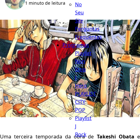
1 minuto de leitura
No
Seu
Site
Perguntas
Frequentes
Programas
Playlist
Non
Stop
J-
Hero
PLAYLIST
CITY
POP
Playlist
J
Rock
Uma terceira temporada da obra de
Takeshi Obata
e