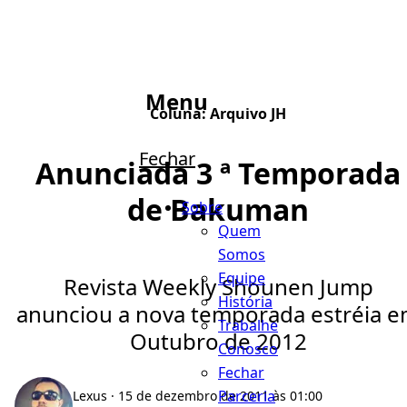
Menu
Coluna:
Arquivo JH
Fechar
Anunciada 3 ª Temporada
de Bakuman
Sobre
Quem
Somos
Equipe
Revista Weekly Shounen Jump
História
anunciou a nova temporada estréia 
Trabalhe
Outubro de 2012
Conosco
Fechar
Parceria
Lexus
· 15 de dezembro de 2011 às 01:00