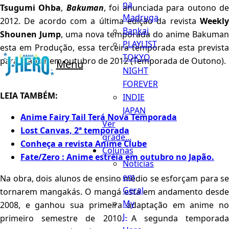
na
Tsugumi Ohba
,
Bakuman
, foi anunciada para outono d
Madruga
2012. De acordo com a última edição da revista
Weekly
Bankai
Shounen Jump
, uma nova temporada do anime Bakuman
PLAYLIST
esta em Produção, essa terceira temporada esta prevista
TOKYO
para ir ao ar em outubro de 2012 (Temporada de Outono).
Menu
NIGHT
FOREVER
LEIA TAMBÉM:
INDIE
JAPAN
Anime Fairy Tail Terá Nova Temporada
Ver
Lost Canvas, 2ª temporada
grade...
Conheça a revista Anime Clube
Colunas
Fate/Zero : Anime estréia em outubro no Japão.
Notícias
em
Na obra, dois alunos de ensino médio se esforçam para se
Geral
tornarem mangakás. O mangá está em andamento desde
My
2008, e ganhou sua primeira adaptação em anime no
J-
primeiro semestre de 2010. A segunda temporada