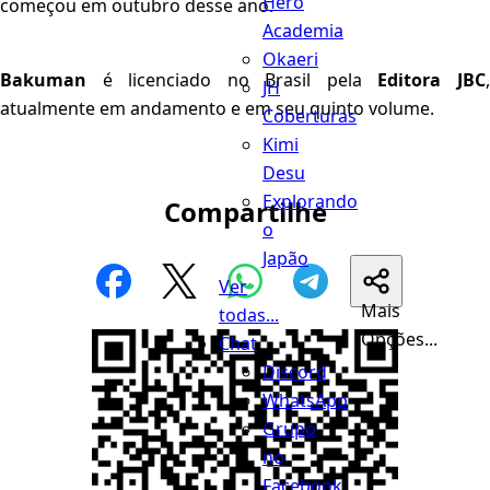
Hero
começou em outubro desse ano.
Academia
Okaeri
Bakuman
é licenciado no Brasil pela
Editora JBC
JH
atualmente em andamento e em seu quinto volume.
Coberturas
Kimi
Desu
Explorando
Compartilhe
o
Japão
Ver
Mais
todas...
Opções...
Chat
Discord
WhatsApp
Grupo
no
Facebook