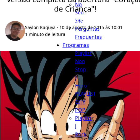
No
de Criança"!
Seu
Site
Saylon Kaguya
· 10 de agosto de 2015 às 10:01
Perguntas
1 minuto de leitura
Frequentes
Programas
Playlist
Non
Stop
J-
Hero
PLAYLIST
CITY
POP
Playlist
J
Rock