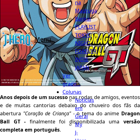
na
Madruga
Bankai
PLAYLIST
TOKYO
Menu
NIGHT
FOREVER
INDIE
JAPAN
Ver
grade...
Colunas
Anos depois de um sucesso
nas rodas de amigos, evento
Notícias
e de muitas cantorias debaixo do chuveiro dos fãs da
em
abertura
"Coração de Criança"
- o tema do anime
Drago
Geral
Ball GT -
finalmente foi disponibilizada uma
versã
My
completa em português
.
J-