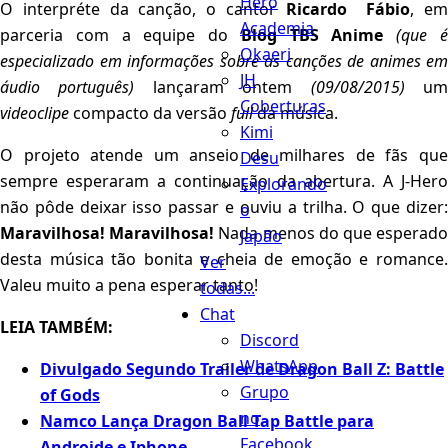
Hero
O interpréte da canção, o cantor
Ricardo Fábio
, e
Academia
parceria com a equipe do
Blog TBS Anime
(que 
Okaeri
especializado em informações sobre as canções de animes em
JH
áudio português)
lançaram ontem
(09/08/2015)
u
Coberturas
videoclipe
compacto da versão
full
da música.
Kimi
O projeto atende um anseio de milhares de fãs que
Desu
sempre esperaram a continuação da abertura. A J-Hero
Explorando
não pôde deixar isso passar e ouviu a trilha. O que dizer:
o
Maravilhosa! Maravilhosa!
Nada menos do que esperad
Japão
desta música tão bonita e cheia de emoção e romance.
Ver
Valeu muito a pena esperar tanto!
todas...
Chat
LEIA TAMBÉM:
Discord
WhatsApp
Divulgado Segundo Trailer de Dragon Ball Z: Battle
Grupo
of Gods
no
Namco Lança Dragon Ball Tap Battle para
Facebook
Androide e Iphone