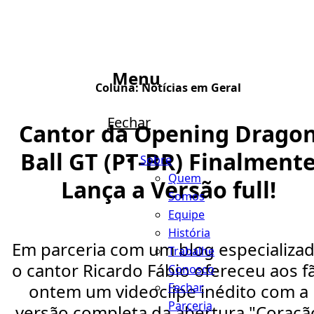
Menu
Coluna:
Notícias em Geral
Fechar
Cantor da Opening Drago
Ball GT (PT-BR) Finalment
Sobre
Quem
Lança a Versão full!
Somos
Equipe
História
Em parceria com um blog especializa
Trabalhe
o cantor Ricardo Fábio ofereceu aos f
Conosco
Fechar
ontem um videoclipe inédito com a
Parceria
versão completa da abertura "Coraçã