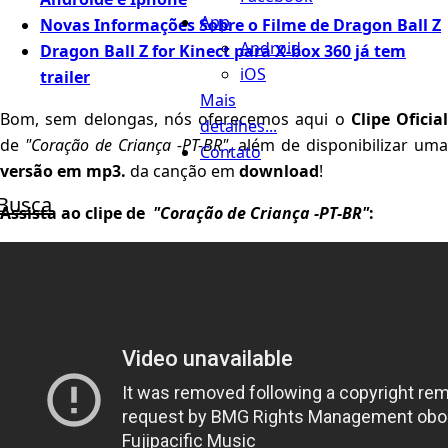
App
Novas Informações Sobre o Filme de Dragon Ball Z
Android
Dragon Ball Z for Kinect para X-box 360 já tem
iOS
trailer
Mais
Bom, sem delongas, nós oferecemos aqui o
Clipe Oficial
detalhes...
de
"Coração de Criança -PT-BR"
, além de disponibilizar uma
Contato
versão em mp3.
da canção em
download
!
Busca
Assista ao clipe de
"Coração de Criança -PT-BR"
: