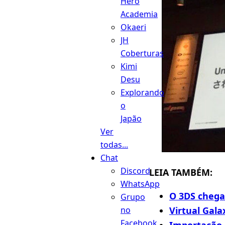
Hero
Academia
Okaeri
JH
Coberturas
Kimi
Desu
Explorando
o
Japão
Ver
todas...
Chat
Discord
LEIA TAMBÉM:
WhatsApp
O 3DS chega 
Grupo
Virtual Gala
no
Facebook
Importação 