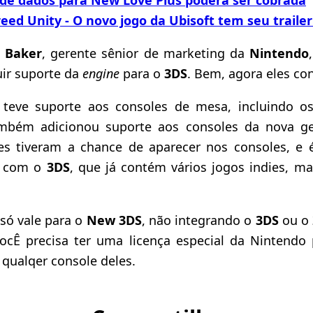
reed Unity - O novo jogo da Ubisoft tem seu trailer
 Baker
, gerente sênior de marketing da
Nintendo
ir suporte da
engine
para o
3DS
. Bem, agora eles co
teve suporte aos consoles de mesa, incluindo 
mbém adicionou suporte aos consoles da nova ge
ies tiveram a chance de aparecer nos consoles, e
a com o
3DS
, que já contém vários jogos indies, m
só vale para o
New 3DS
, não integrando o
3DS
ou o
cÊ precisa ter uma licença especial da Nintendo 
 qualqer console deles.