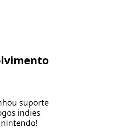
olvimento
anhou suporte
jogos indies
a nintendo!