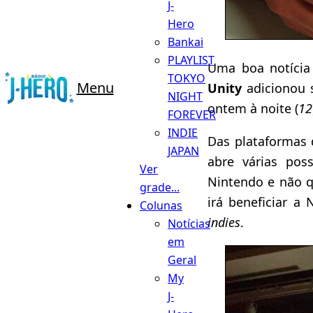
J-
Hero
Bankai
PLAYLIST
Uma boa notícia 
TOKYO
Menu
Unity
adicionou 
NIGHT
ontem à noite (
12
FOREVER
INDIE
Das plataformas
JAPAN
abre várias pos
Ver
Nintendo e não q
grade...
irá beneficiar a
Colunas
indies
.
Notícias
em
Geral
My
J-