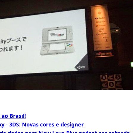
ao Brasil!
xy - 3DS: Novas cores e designer
de dados para New Love Plus poderá ser cobrada