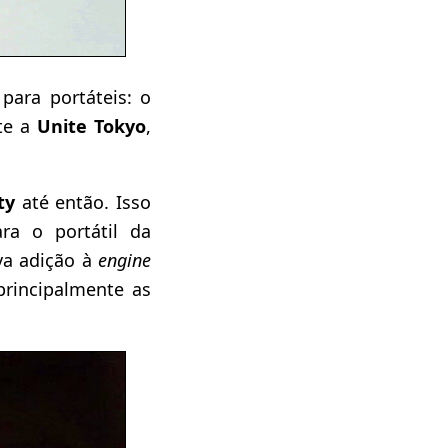
para portáteis: o
nte a
Unite Tokyo
,
ty
até então. Isso
ra o portátil da
va adição à
engine
principalmente as