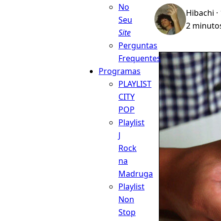
No
Hibachi
·
Seu
2 minutos
Site
Perguntas
Frequentes
Programas
PLAYLIST
CITY
POP
Playlist
J
Rock
na
Madruga
Playlist
Non
Stop