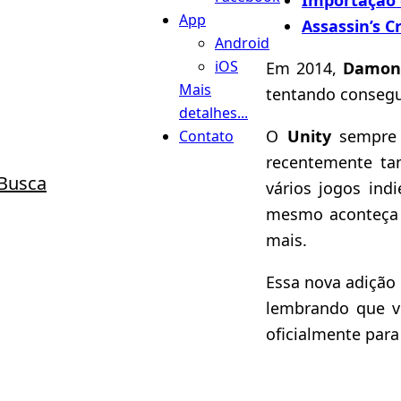
App
Assassin’s C
Android
iOS
Em 2014,
Damon
Mais
tentando consegu
detalhes...
O
Unity
sempre 
Contato
recentemente ta
Busca
vários jogos ind
mesmo aconteç
mais.
Essa nova adição 
lembrando que vo
oficialmente para