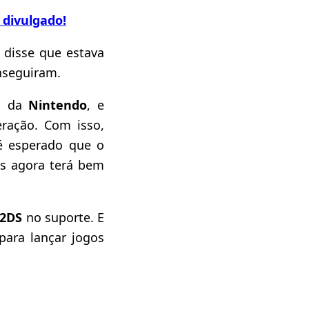
 divulgado!
, disse que estava
nseguiram.
os da
Nintendo
, e
ração. Com isso,
 é esperado que o
as agora terá bem
2DS
no suporte. E
para lançar jogos