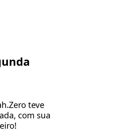
gunda
ah.Zero teve
ada, com sua
eiro!