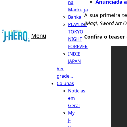
Anunciada a
na
Madruga
A sua primeira t
Bankai
(Magi, Sword Art On
PLAYLIST
TOKYO
Menu
Confira o teaser 
NIGHT
FOREVER
INDIE
JAPAN
Ver
grade...
Colunas
Notícias
em
Geral
My
J-