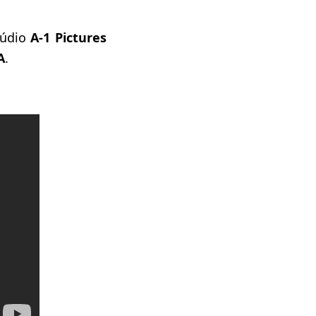
túdio
A-1 Pictures
A
.