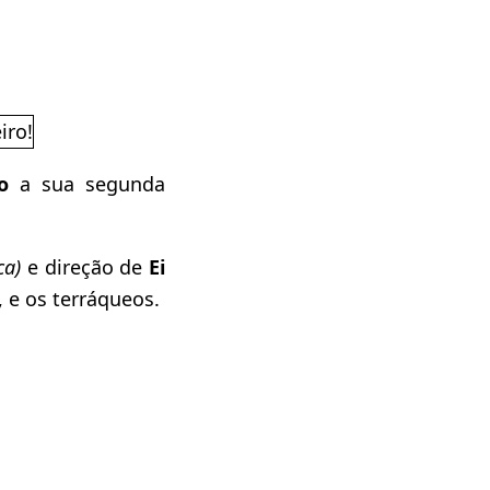
o
a sua segunda
ca)
e direção de
Ei
, e os terráqueos.