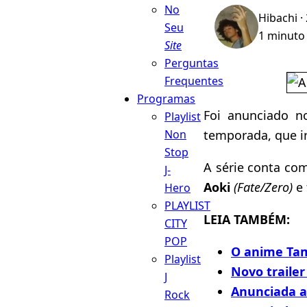
No
Hibachi
·
Seu
1 minuto 
Site
Perguntas
Frequentes
Programas
Foi anunciado n
Playlist
temporada, que ir
Non
Stop
A série conta co
J-
Aoki
(Fate/Zero)
e 
Hero
PLAYLIST
LEIA TAMBÉM:
CITY
POP
O anime Ta
Playlist
Novo traile
J
Anunciada 
Rock