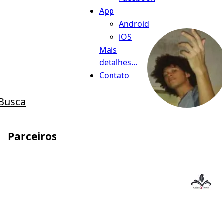
App
Android
iOS
Mais
detalhes...
Contato
Busca
Parceiros