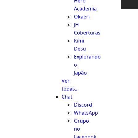
Hero
Academia
Okaeri
JH
Coberturas
Kimi
Desu
Explorando
o
Japão
Ver
todas...
Chat
Discord
WhatsApp
Grupo
no
Facebook