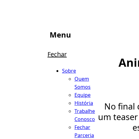
Menu
Fechar
Ani
Sobre
Quem
Somos
Equipe
História
No final
Trabalhe
um teaser
Conosco
e
Fechar
Parceria