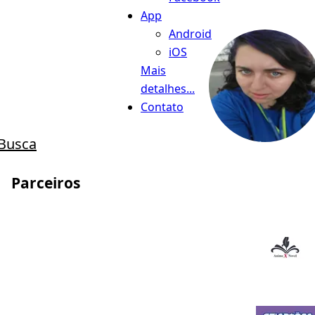
App
Android
iOS
Mais
detalhes...
Contato
Busca
Parceiros