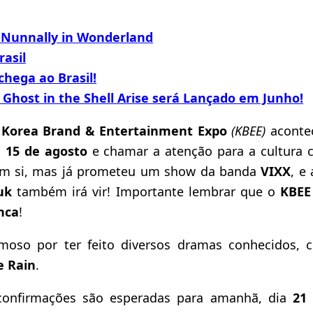
 Nunnally in Wonderland
asil
hega ao Brasil!
Ghost in the Shell Arise será Lançado em Junho!
o
Korea Brand & Entertainment Expo
(KBEE)
aconte
e 15 de agosto
e chamar a atenção para a cultura 
em si, mas já prometeu um show da banda
VIXX
, e
uk
também irá vir! Importante lembrar que o
KBEE
nca
!
moso por ter feito diversos dramas conhecidos,
e Rain
.
 confirmações são esperadas para amanhã, dia
21 