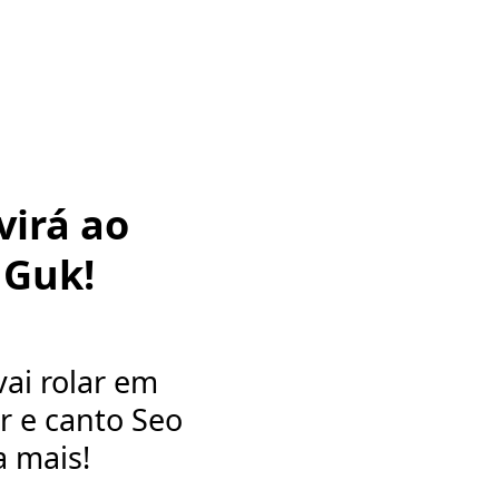
irá ao
 Guk!
ai rolar em
or e canto Seo
a mais!