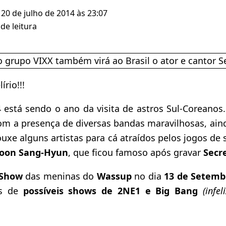
 20 de julho de 2014 às 23:07
de leitura
írio!!!
 está sendo o ano da visita de astros Sul-Coreanos
com a presença de diversas bandas maravilhosas, ain
xe alguns artistas para cá atraídos pelos jogos de
Yoon Sang-Hyun
, que ficou famoso após gravar
Secr
Show
das meninas do
Wassup
no dia
13 de Setemb
es de
possíveis shows de 2NE1 e Big Bang
(infel