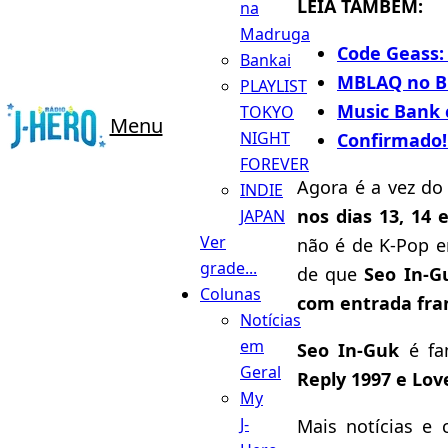
LEIA TAMBÉM:
na
Madruga
Code Geass:
Bankai
MBLAQ no Br
PLAYLIST
Music Bank c
TOKYO
Menu
NIGHT
Confirmado! 
FOREVER
Agora é a vez d
INDIE
nos dias 13, 14 
JAPAN
Ver
não é de K-Pop 
grade...
de que
Seo In-G
Colunas
com entrada fra
Notícias
em
Seo In-Guk
é fa
Geral
Reply 1997 e Lov
My
J-
Mais notícias e