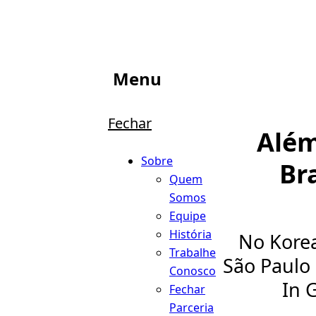
Menu
Fechar
Além
Sobre
Bra
Quem
Somos
Equipe
História
No Korea
Trabalhe
São Paulo 
Conosco
In 
Fechar
Parceria