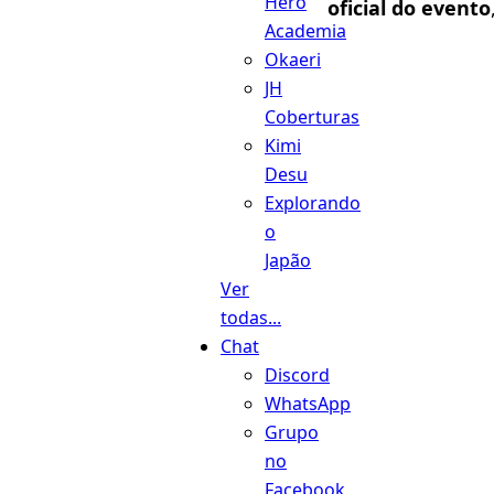
Hero
oficial do evento
Academia
Okaeri
JH
Coberturas
Kimi
Desu
Explorando
o
Japão
Ver
todas...
Chat
Discord
WhatsApp
Grupo
no
Facebook