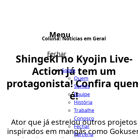
Menu
Coluna:
Notícias em Geral
Fechar
Shingeki no Kyojin Live-
Action já tem um
Sobre
Quem
protagonista! Confira que
Somos
é!
Equipe
História
Trabalhe
Conosco
Ator que já estrelou outros projetos
Fechar
inspirados em mangás como Gokuse
Parceria