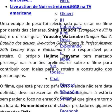
em breve...
Hero
Live action de Noir estreia em 2012 na TV
Academia
americana
Okaeri
JH
Uma equipe de peso foi selecionada para estar no filme
Coberturas
por detrás das câmeras.
Shinji Higuchi
(
Evangelion e Kill la
Kimi
Kill
) é o diretor geral,
Yuusuke Watanabe
(
Dragon Ball Z
Desu
Batalha dos deuses, live-action Gantz, Gantz II: Perfect Answer,
Explorando
20th Century Boys e Gatchaman
) é o responsável pelo
o
roteiro. O próprio
Hajime Isayama
tem marcado
Japão
presença nas reuniões preliminares sobre o filme para
Ver
contribuir com ideias para o roteiro e construção dos
todas...
personagens.
Chat
Discord
O filme, que está previsto para
2015
e ainda não tem data
WhatsApp
definida, deve acrescentar elementos originais à estória
Grupo
sem perder o foco no enredo do mangá que gira em torno
no
da luta da
Humanidade
contra seus predadores gigante
Facebook