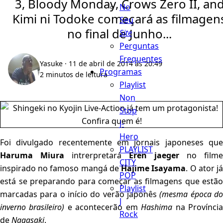
3, Bloody Monday, Crows Zero II, an
No
Kimi ni Todoke começará as filmagen
Seu
no final de Junho...
Site
Perguntas
Frequentes
Yasuke
· 11 de abril de 2014 às 20:49
Programas
2 minutos de leitura
Playlist
Non
Stop
J-
Hero
Foi divulgado recentemente em jornais japoneses que
PLAYLIST
Haruma Miura
intrerpretará
Eren jaeger
no filme
CITY
inspirado no famoso mangá de
Hajime Isayama
. O ator j
POP
está se preparando para começar as filmagens que estão
Playlist
marcadas para o início do verão japonês
(mesma época d
J
inverno brasileiro)
e acontecerão em
Hashima
na Provínci
Rock
de
Nagasaki
.