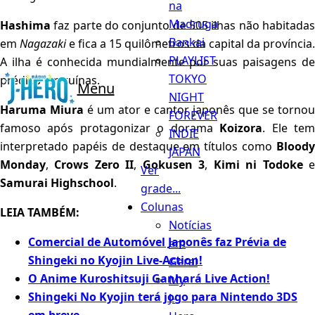
na
Madruga
Hashima
faz parte do conjunto de 505 ilhas não habitada
Bankai
em
Nagazaki
e fica a 15 quilômetros da capital da província.
PLAYLIST
A ilha é conhecida mundialmente por suas paisagens de
TOKYO
prédios em ruínas.
Menu
NIGHT
Haruma Miura
é um ator e cantor japonês que se tornou
FOREVER
famoso após protagonizar o dorama
Koizora
. Ele te
INDIE
interpretado papéis de destaque em títulos como
Bloody
JAPAN
Monday
,
Crows Zero II
,
Gokusen 3
,
Kimi ni Todoke
Ver
Samurai Highschool
.
grade...
Colunas
LEIA TAMBÉM:
Notícias
Comercial de Automóvel Japonês faz Prévia de
em
Shingeki no Kyojin Live-Action!
Geral
O Anime Kuroshitsuji Ganhará Live Action!
My
Shingeki No Kyojin terá jogo para Nintendo 3DS
J-