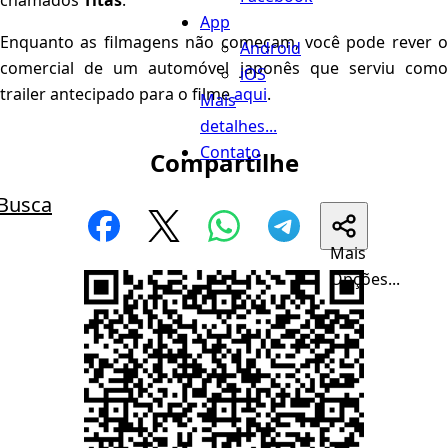
chamados
Titãs
.
App
Enquanto as filmagens não começam, você pode rever o
Android
comercial de um automóvel japonês que serviu como
iOS
trailer antecipado para o filme
aqui
.
Mais
detalhes...
Contato
Compartilhe
Busca
Mais
Opções...