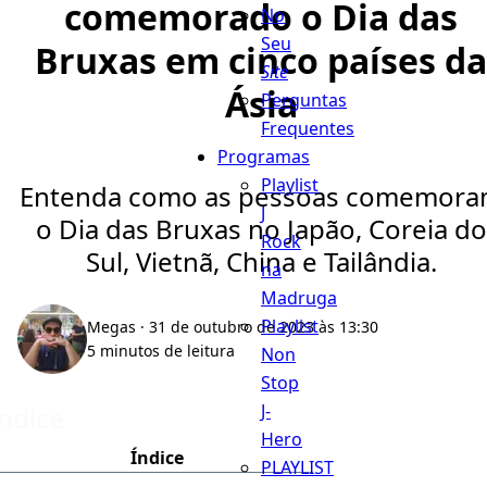
comemorado o Dia das
No
Seu
Bruxas em cinco países da
Site
Ásia
Perguntas
Frequentes
Programas
Playlist
Entenda como as pessoas comemor
J
o Dia das Bruxas no Japão, Coreia do
Rock
Sul, Vietnã, China e Tailândia.
na
Madruga
Playlist
Megas
· 31 de outubro de 2023 às 13:30
5 minutos de leitura
Non
Stop
J-
Índice
Hero
Índice
PLAYLIST