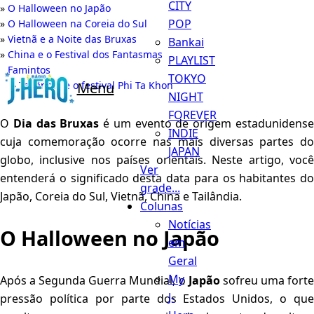
CITY
O Halloween no Japão
POP
O Halloween na Coreia do Sul
Vietnã e a Noite das Bruxas
Bankai
China e o Festival dos Fantasmas
PLAYLIST
Famintos
TOKYO
Tailândia e o festival Phi Ta Khon
Menu
NIGHT
FOREVER
O
Dia das Bruxas
é um evento de origem estadunidens
INDIE
cuja comemoração ocorre nas mais diversas partes do
JAPAN
globo, inclusive nos países orientais. Neste artigo, você
Ver
entenderá o significado desta data para os habitantes do
grade...
Japão, Coreia do Sul, Vietnã, China e Tailândia.
Colunas
Notícias
O Halloween no Japão
em
Geral
My
Após a Segunda Guerra Mundial, o
Japão
sofreu uma fort
J-
pressão política por parte dos Estados Unidos, o que