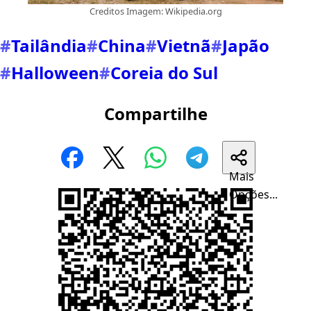
Creditos Imagem: Wikipedia.org
#
Tailândia
#
China
#
Vietnã
#
Japão
#
Halloween
#
Coreia do Sul
Compartilhe
Mais
Opções...