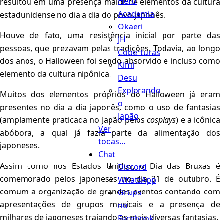
Hero
resultou em uma presença maior de elementos da cultura
Academia
estadunidense no dia a dia do povo japonês.
Okaeri
Houve de fato, uma resistência inicial por parte das
JH
pessoas, que prezavam pelas tradições. Todavia, ao longo
Coberturas
dos anos, o Halloween foi sendo absorvido e incluso como
Kimi
elemento da cultura nipônica.
Desu
Explorando
Muitos dos elementos próprios do Halloween já eram
o
presentes no dia a dia japonês, como o uso de fantasias
Japão
(amplamente praticada no Japão pelos
cosplays
) e a icônica
Ver
abóbora, a qual já fazia parte da alimentação dos
todas...
japoneses.
Chat
Assim como nos Estados Unidos, o Dia das Bruxas é
Discord
comemorado pelos japoneses no dia 31 de outubro. É
WhatsApp
comum a organização de grandes eventos contando com
Grupo
apresentações de grupos musicais e a presença de
no
milhares de japoneses trajando as mais diversas fantasias.
Facebook