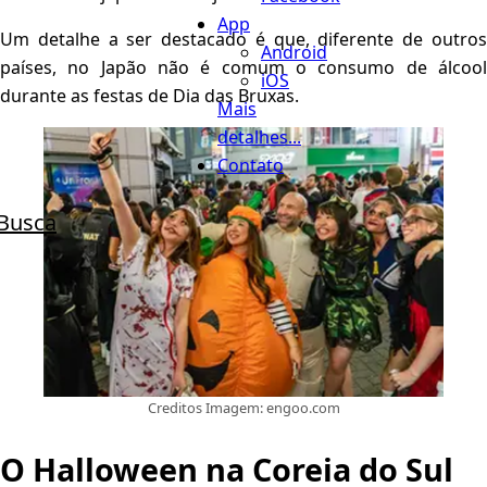
App
Um detalhe a ser destacado é que, diferente de outros
Android
países, no Japão não é comum o consumo de álcool
iOS
durante as festas de Dia das Bruxas.
Mais
detalhes...
Contato
Busca
Creditos Imagem: engoo.com
O Halloween na Coreia do Sul