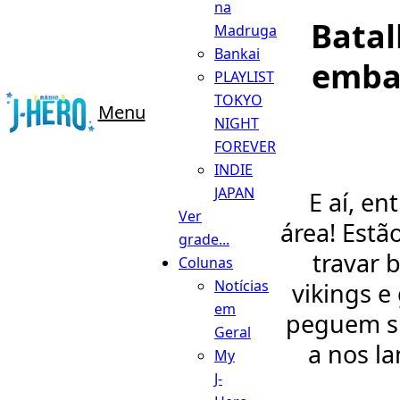
na
Bata
Madruga
Bankai
emba
PLAYLIST
TOKYO
Menu
NIGHT
FOREVER
INDIE
JAPAN
E aí, en
Ver
área! Estã
grade...
travar 
Colunas
Notícias
vikings e
em
peguem su
Geral
a nos l
My
J-