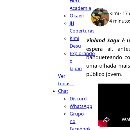
Hero
Academia
Kimi
· 17
Okaeri
4 minutos
JH
Coberturas
Kimi
Vinland Saga
é u
Desu
espera aí, ant
Explorando
banqueteando co
o
uma olhada mais
Japão
público jovem.
Ver
todas...
Chat
Discord
WhatsApp
Grupo
no
Facebook