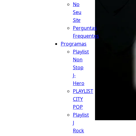
No
Seu
Site
Perguntas
Frequentes
Programas
Playlist
Non
Stop
J-
Hero
PLAYLIST
CITY
POP
Playlist
J
Rock