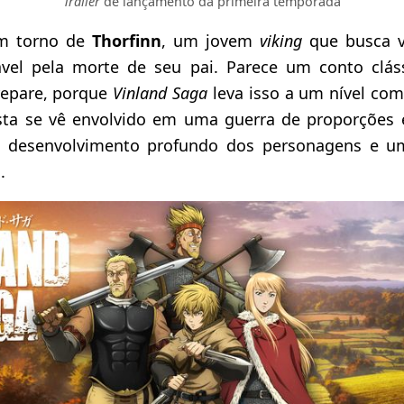
Trailer
de lançamento da primeira temporada
em torno de
Thorfinn
, um jovem
viking
que busca v
el pela morte de seu pai. Parece um conto cláss
repare, porque
Vinland Saga
leva isso a um nível co
ta se vê envolvido em uma guerra de proporções é
as, desenvolvimento profundo dos personagens e 
.