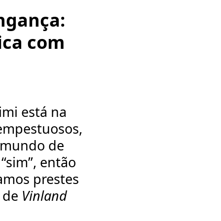
ingança:
ica com
imi está na
tempestuosos,
m mundo de
 “sim”, então
amos prestes
o de
Vinland