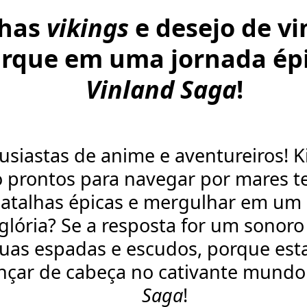
lhas
vikings
e desejo de v
rque em uma jornada ép
Vinland Saga
!
tusiastas de anime e aventureiros! K
o prontos para navegar por mares 
batalhas épicas e mergulhar em u
 glória? Se a resposta for um sonoro
as espadas e escudos, porque est
ançar de cabeça no cativante mund
Saga
!