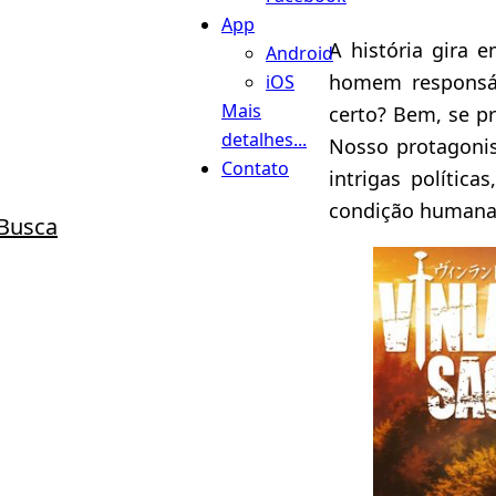
App
A história gira 
Android
homem responsáv
iOS
Mais
certo? Bem, se p
detalhes...
Nosso protagonis
Contato
intrigas polític
condição humana
Busca