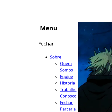
Menu
Fechar
Sobre
Quem
Somos
Equipe
História
Trabalhe
Conosco
Fechar
Parceria