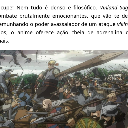
cupe! Nem tudo é denso e filosófico.
Vinland Sa
ombate brutalmente emocionantes, que vão te de
stemunhando o poder avassalador de um ataque
viki
sos, o anime oferece ação cheia de adrenalina q
ais.