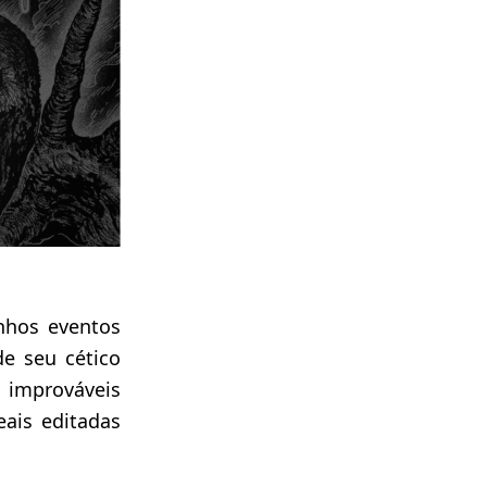
nhos eventos
e seu cético
 improváveis
eais editadas