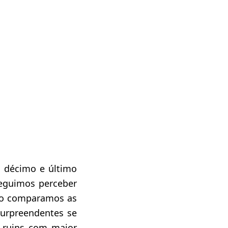
o décimo e último
seguimos perceber
do comparamos as
surpreendentes se
s ruins com maior