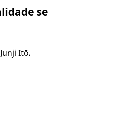
alidade se
Junji Itō.