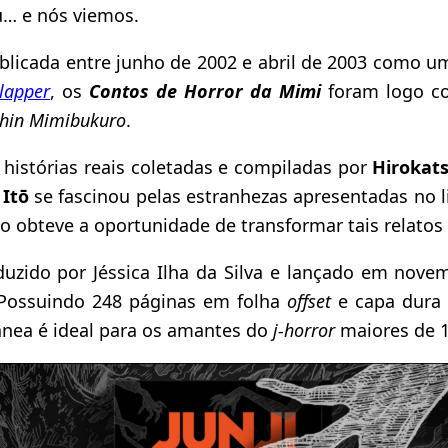
iu… e nós viemos.
licada entre junho de 2002 e abril de 2003 como um
lapper
, os
Contos de Horror da Mimi
foram logo c
hin Mimibukuro
.
e histórias reais coletadas e compiladas por
Hirokat
 Itō
se fascinou pelas estranhezas apresentadas no l
o obteve a oportunidade de transformar tais relato
aduzido por Jéssica Ilha da Silva e lançado em nov
 Possuindo 248 páginas em folha
offset
e capa dura
tânea é ideal para os amantes do
j-horror
maiores de 1