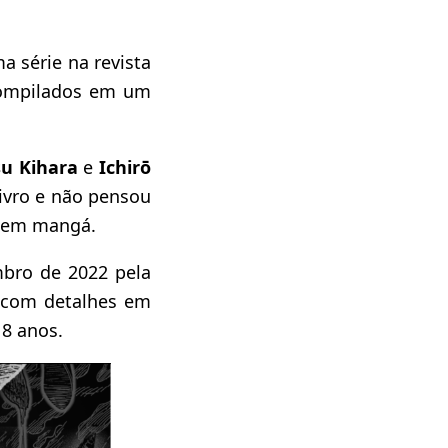
a série na revista
ompilados em um
su Kihara
e
Ichirō
ivro e não pensou
s em mangá.
embro de 2022 pela
 com detalhes em
8 anos.