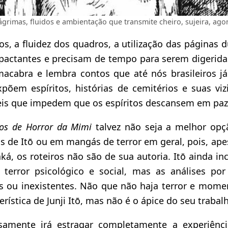
ágrimas, fluidos e ambientação que transmite cheiro, sujeira, ago
, a fluidez dos quadros, a utilização das páginas d
pactantes e precisam de tempo para serem digeridas
acabra e lembra contos que até nós brasileiros 
põem espíritos, histórias de cemitérios e suas viz
veis que impedem que os espíritos descansem em paz
os de Horror da Mimi
talvez não seja a melhor opç
as de Itō ou em mangás de terror em geral, pois, apes
á, os roteiros não são de sua autoria. Itō ainda i
 terror psicológico e social, mas as análises po
tis ou inexistentes. Não que não haja terror e mom
rística de Junji Itō, mas não é o ápice do seu trabal
samente irá estragar completamente a experiênci