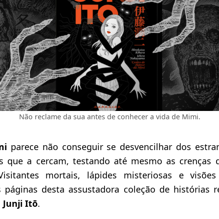
Não reclame da sua antes de conhecer a vida de Mimi.
mi
parece não conseguir se desvencilhar dos estra
is que a cercam, testando até mesmo as crenças d
isitantes mortais, lápides misteriosas e visões
 páginas desta assustadora coleção de histórias r
o
Junji Itō
.