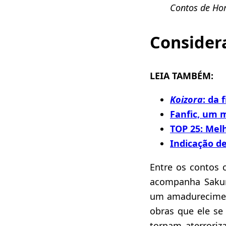
Contos de Hor
Consider
LEIA TAMBÉM:
Koizora
: da 
Fanfic, um m
TOP 25: Mel
Indicação de
Entre os contos 
acompanha Saku
um amadurecimen
obras que ele se
tornam aterroriz