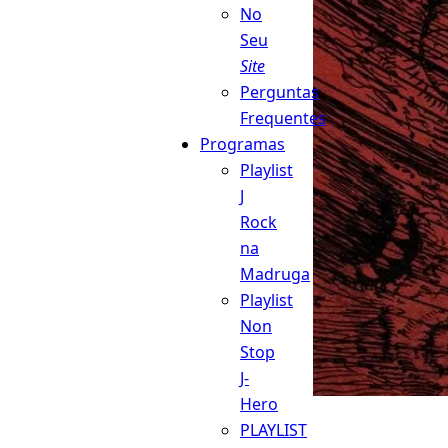
No
Seu
Site
Perguntas
Frequentes
Programas
Playlist
J
Rock
na
Madruga
Playlist
Non
Stop
J-
Hero
PLAYLIST