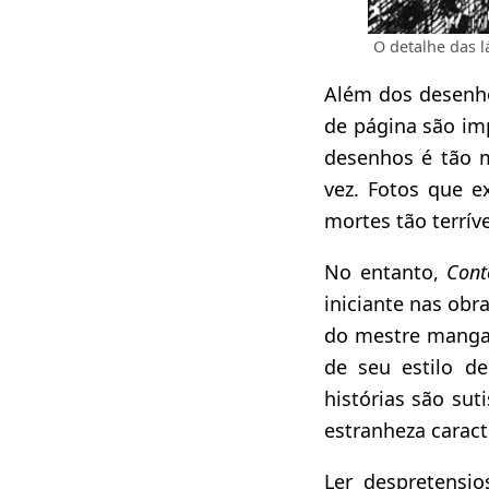
O detalhe das l
Além dos desenhos
de página são im
desenhos é tão m
vez. Fotos que ex
mortes tão terrí
No entanto,
Cont
iniciante nas obr
do mestre mangak
de seu estilo de
histórias são su
estranheza caracte
Ler despretensio