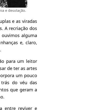
nia e desolação.
uplas e as viradas
. A recriação dos
já ouvimos alguma
inhanças e, claro,
.
ão para um leitor
ar de ter as artes
ncorpora um pouco
r trás do véu das
entos que geram a
ho.
a entre reviver e