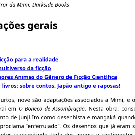
ror da Mimi, Darkside Books
ações gerais
ficção para a realidade
ultiverso da ficção
hores Animes do Gênero de Ficção Científica
 livros: sobre contos, Japão antigo e raposas!
curtos, nove são adaptações associados a Mimi, e 
rai em
O Boneco de Assombração
. Nesta obra, con
to de Junji Itō como desenhista e mangaká quan
 proclama “enferrujado”. Os desenhos que já eram 
antes transmitindo toda dor, agonia e sentimento