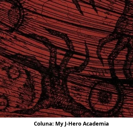
Coluna:
My J-Hero Academia