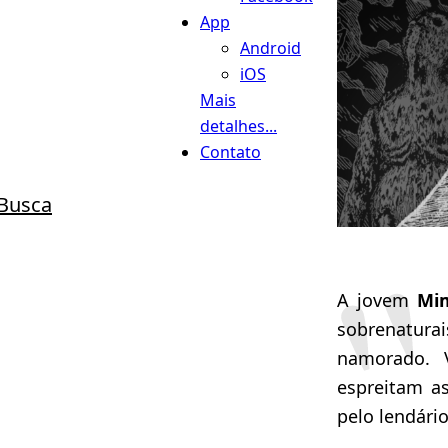
App
Android
iOS
Mais
detalhes...
Contato
Busca
A jovem
Mi
sobrenatura
namorado. V
espreitam as
pelo lendári