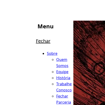
Menu
Fechar
Sobre
Quem
Somos
Equipe
História
Trabalhe
Conosco
Fechar
Parceria