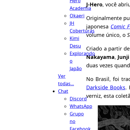
Hero
J-Hero
, você abr
Academia
Okaeri
Originalmente pub
JH
japonesa
Comic F
Coberturas
volume único, o
S
Kimi
Desu
Criado a partir d
Explorando
Nakayama
,
Junji
o
duas vezes quand
Japão
Ver
No Brasil, foi tr
todas...
Darkside Books
.
Chat
verniz, esta cole
Discord
WhatsApp
Grupo
no
Facebook