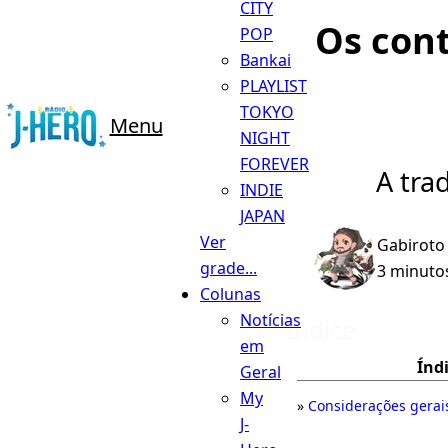
CITY
Os cont
POP
Bankai
PLAYLIST
TOKYO
Menu
NIGHT
FOREVER
A tra
INDIE
JAPAN
Ver
Gabiroto
grade...
3 minutos
Colunas
Notícias
Índice
em
Índ
Geral
My
Considerações gerai
J-