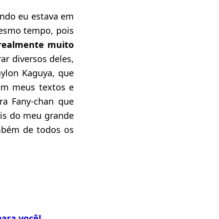
ando eu estava em
mesmo tempo, pois
 realmente muito
r diversos deles,
ylon Kaguya, que
 em meus textos e
ora Fany-chan que
ais do meu grande
mbém de todos os
ara você!