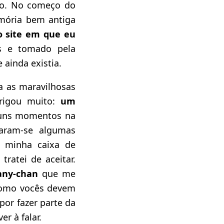
so. No começo do
mória bem antiga
o site em que eu
s e tomado pela
ainda existia.
 as maravilhosas
trigou muito:
um
lguns momentos na
saram-se algumas
 minha caixa de
ratei de aceitar.
any-chan
que me
como vocês devem
por fazer parte da
r à falar.