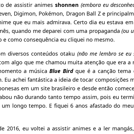
o de assistir animes
shonnen
(embora eu desconhec
ven, Digimon, Pokémon, Dragon Ball Z e principal
nime que eu mais admirava. Certo dia eu estava em
onês, quando me deparei com uma propaganda
(ou 
 e como consequência eu cliquei no mesmo.
om diversos conteúdos otaku
(não me lembro se eu s
com algo que me chamou muita atenção que era a rá
 momento a música
Blue Bird
que é a canção tema d
 Eu achei fantástica a ideia de tocar composições 
onesas em um site brasileiro e desde então comec
bou não durando tanto tempo assim, pois eu term
um longo tempo. E fiquei 6 anos afastado do meu
de 2016, eu voltei a assistir animes e a ler mangás