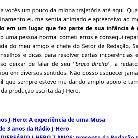
 a vocês um pouco da minha trajetória até aqui. Qu
einamento eu me sentia animado e apreensivo ao 
do em um lugar que fez parte de sua infância é
 uma pessoa normal cometi erros e consegui repara
uda do meu amigo e chefe do Setor de Redação, Sa
nselhos e dicas para resolver certas incoerências
o deixar de falar de seu '
'braço direito''
, a redat
ou em diversos sentidos. Não posso esquecer jam
il
que sempre esteve me dando amplo apoio e ta
a produção escrita da J-Hero.
nos J-Hero: A experiência de uma Musa
de 3 anos da Rádio J-Hero
IVERSÁRIO J-HERO 7 ANOS: presente da Redação p