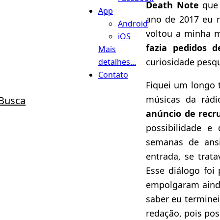
Death Note
que
App
ano de 2017 eu 
Android
voltou a minha 
iOS
fazia pedidos 
Mais
curiosidade pesq
detalhes...
Contato
Fiquei um longo
músicas da rádi
Busca
anúncio de rec
possibilidade e
semanas de ans
entrada, se trat
Esse diálogo foi
empolgaram aind
saber eu terminei
redação, pois pos