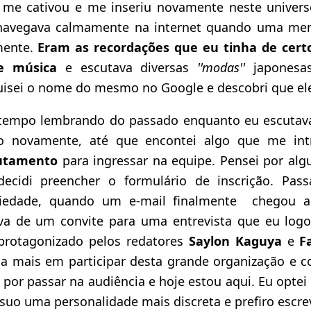
 me cativou e me inseriu novamente neste univer
navegava calmamente na internet quando uma me
mente.
Eram as recordações que eu tinha de cert
de música
e escutava diversas
''modas''
japonesa
uisei o nome do mesmo no Google e descobri que ele 
 tempo lembrando do passado enquanto eu escutava
o novamente, até que encontei algo que me in
rutamento
para ingressar na equipe. Pensei por a
 decidi preencher o formulário de inscrição. Pas
iedade, quando um e-mail finalmente chegou a
ava de um convite para uma entrevista que eu logo t
 protagonizado pelos redatores
Saylon Kaguya
e
F
a mais em participar desta grande organização e 
 por passar na audiência e hoje estou aqui. Eu optei 
suo uma personalidade mais discreta e prefiro escreve