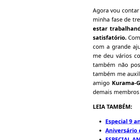
Agora vou contar
minha fase de tr
estar trabalhan
satisfatório.
Como
com a grande aj
me deu vários co
também não poss
também me auxili
amigo
Kurama-G
demais membros d
LEIA TAMBÉM:
Especial 9 a
Aniversário 
ESPECIAL AN