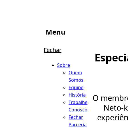
Menu
Fechar
Especi
Sobre
Quem
Somos
Equipe
História
O membro 
Trabalhe
Neto-k
Conosco
experiên
Fechar
Parceria