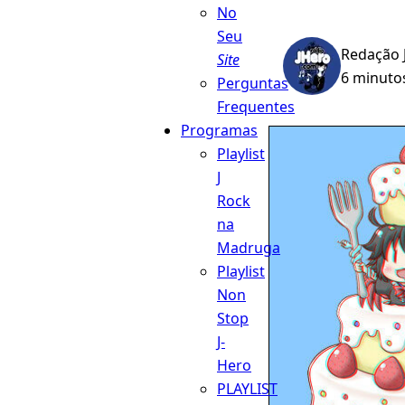
No
Seu
Redação 
Site
6 minutos
Perguntas
Frequentes
Programas
Playlist
J
Rock
na
Madruga
Playlist
Non
Stop
J-
Hero
PLAYLIST