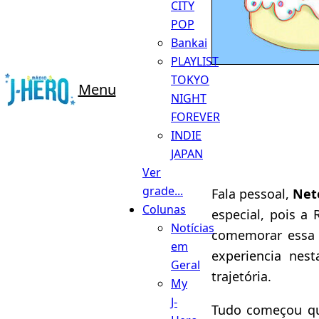
CITY
POP
Bankai
PLAYLIST
TOKYO
Menu
NIGHT
FOREVER
INDIE
JAPAN
Ver
grade...
Fala pessoal,
Net
Colunas
especial, pois a
Notícias
comemorar essa 
em
experiencia ne
Geral
trajetória.
My
J-
Tudo começou qu