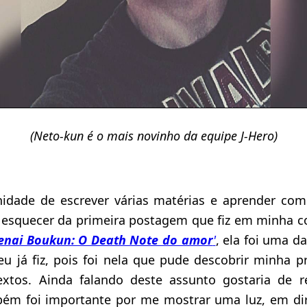
(Neto-kun é o mais novinho da equipe J-Hero)
nidade de escrever várias matérias e aprender co
esquecer da primeira postagem que fiz em minha co
enai Boukun: O Death Note do amor
'
, ela foi uma d
eu já fiz, pois foi nela que pude descobrir minha p
xtos. Ainda falando deste assunto gostaria de r
ém foi importante por me mostrar uma luz, em di