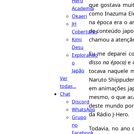
Hero
que gostava muit
Academia
como Inazuma Ele
Okaeri
na época era o a
JH
de conteúdo jap
Coberturas
chamou a atenção
Kimi
Desu
Eu me deparei c
Explorando
disso na época)
e 
o
tocava naquele
Japão
Ver
Naruto Shippuden.
todas...
em animações jap
Chat
mesmo, o que aca
Discord
deste mundo por 
WhatsApp
da Rádio J-Hero.
Grupo
no
Todavia, no ano 
Facebook