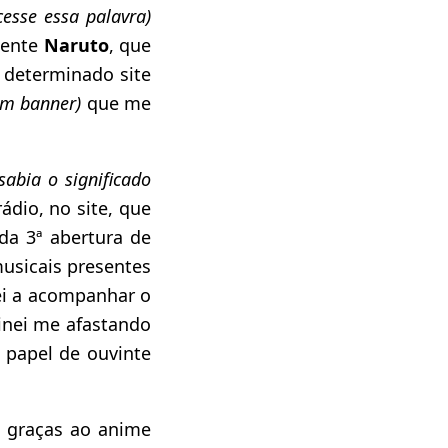
esse essa palavra)
mente
Naruto
, que
 determinado site
um banner)
que me
abia o significado
dio, no site, que
a 3ª abertura de
musicais presentes
ei a acompanhar o
inei me afastando
 papel de ouvinte
, graças ao anime