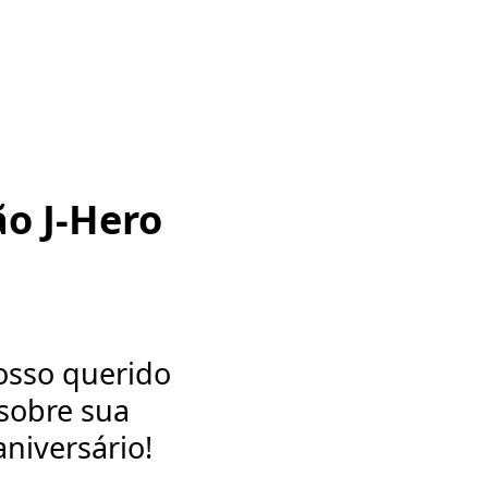
ão J-Hero
osso querido
sobre sua
niversário!