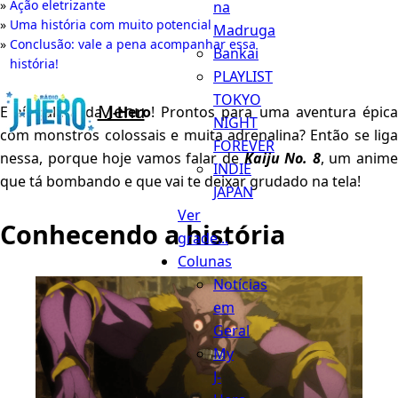
Ação eletrizante
na
Uma história com muito potencial
Madruga
Conclusão: vale a pena acompanhar essa
Bankai
história!
PLAYLIST
TOKYO
Menu
E aí, galera da
J-Hero
! Prontos para uma aventura épic
NIGHT
com monstros colossais e muita adrenalina? Então se liga
FOREVER
nessa, porque hoje vamos falar de
Kaiju No. 8
, um anim
INDIE
que tá bombando e que vai te deixar grudado na tela!
JAPAN
Ver
Conhecendo a história
grade...
Colunas
Notícias
em
Geral
My
J-