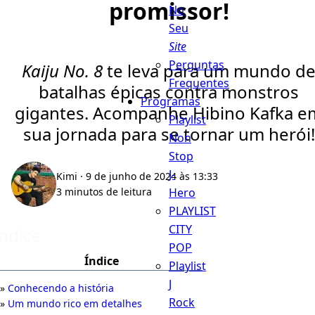
promissor!
No
Seu
Site
Perguntas
Kaiju No. 8
te leva para um mundo d
Frequentes
batalhas épicas contra monstros
Programas
gigantes. Acompanhe Hibino Kafka e
Playlist
sua jornada para se tornar um herói!
Non
Stop
J-
Kimi
· 9 de junho de 2024 às 13:33
Hero
3 minutos de leitura
PLAYLIST
CITY
Índice
POP
Índice
Playlist
J
Conhecendo a história
Rock
Um mundo rico em detalhes