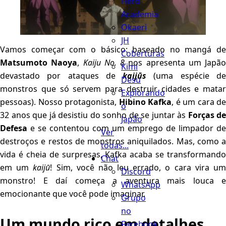
Hero
Academia
Okaeri
JH
Vamos começar com o básico: baseado no mangá de
Coberturas
Matsumoto Naoya
,
Kaiju No. 8
nos apresenta um Japão
Kimi
devastado por ataques de
kaijūs
(uma espécie d
Desu
monstros que só servem para destruir cidades e matar
Explorando
pessoas). Nosso protagonista,
Hibino Kafka
, é um cara de
o
32 anos que já desistiu do sonho de se juntar às
Forças de
Japão
Defesa
e se contentou com um emprego de limpador de
Ver
destroços e restos de monstros aniquilados. Mas, como a
todas...
vida é cheia de surpresas, Kafka acaba se transformando
Chat
em um
kaijū
! Sim, você não leu errado, o cara vira u
Discord
monstro! E daí começa a aventura mais louca e
WhatsApp
emocionante que você pode imaginar.
Grupo
no
Um mundo rico em detalhes
Facebook