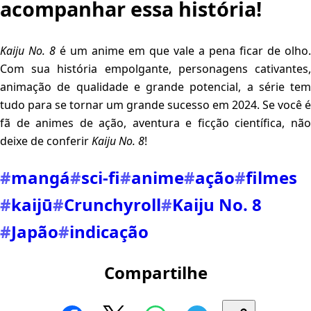
acompanhar essa história!
Kaiju No. 8
é um anime em que vale a pena ficar de olho.
Com sua história empolgante, personagens cativantes,
animação de qualidade e grande potencial, a série tem
tudo para se tornar um grande sucesso em 2024. Se você é
fã de animes de ação, aventura e ficção científica, não
deixe de conferir
Kaiju No. 8
!
#
mangá
#
sci-fi
#
anime
#
ação
#
filmes
#
kaijū
#
Crunchyroll
#
Kaiju No. 8
#
Japão
#
indicação
Compartilhe