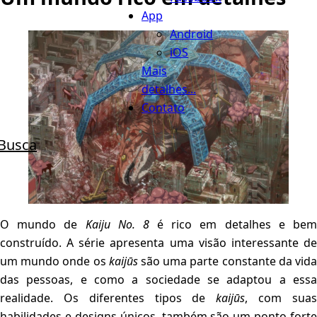
App
Android
iOS
Mais
detalhes...
Contato
Busca
O mundo de
Kaiju No. 8
é rico em detalhes e be
construído. A série apresenta uma visão interessante de
um mundo onde os
kaijūs
são uma parte constante da vid
das pessoas, e como a sociedade se adaptou a essa
realidade. Os diferentes tipos de
kaijūs
, com sua
habilidades e designs únicos, também são um ponto forte