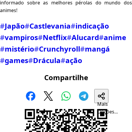
informado sobre as melhores pérolas do mundo dos
animes!
#
Japão
#
Castlevania
#
indicação
#
vampiros
#
Netflix
#
Alucard
#
anime
#
mistério
#
Crunchyroll
#
mangá
#
games
#
Drácula
#
ação
Compartilhe
Mais
Opções...