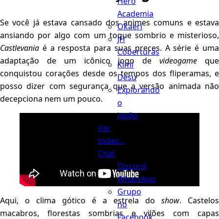
Hero
Academia
Se você já estava cansado dos animes comuns e estava
Okaeri
ansiando por algo com um toque sombrio e misterioso,
JH
Castlevania
é a resposta para suas preces. A série é uma
Coberturas
adaptação de um icônico jogo de
videogame
qu
Kimi
conquistou corações desde os tempos dos fliperamas, e
Desu
posso dizer com segurança que a versão animada não
Explorando
decepciona nem um pouco.
o
Japão
Ver
todas...
Chat
Discord
WhatsApp
Grupo
Aqui, o clima gótico é a estrela do
show
. Castelos
no
macabros, florestas sombrias e vilões com capas
Facebook