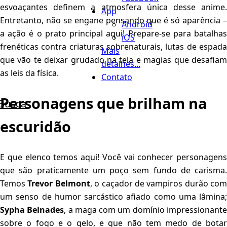
esvoaçantes definem a atmosfera única desse anime.
App
Entretanto, não se engane pensando que é só aparência –
Android
a ação é o prato principal aqui! Prepare-se para batalhas
iOS
frenéticas contra criaturas sobrenaturais, lutas de espada
Mais
que vão te deixar grudado na tela e magias que desafiam
detalhes...
as leis da física.
Contato
Personagens que brilham na
Busca
escuridão
E que elenco temos aqui! Você vai conhecer personagens
que são praticamente um poço sem fundo de carisma.
Temos
Trevor Belmont
, o caçador de vampiros durão com
um senso de humor sarcástico afiado como uma lâmina;
Sypha Belnades
, a maga com um domínio impressionant
sobre o fogo e o gelo, e que não tem medo de botar