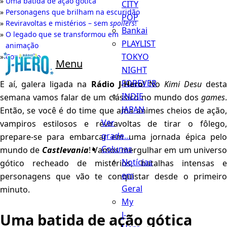
Uma batida de ação gótica
CITY
Personagens que brilham na escuridão
POP
Reviravoltas e mistérios – sem
spoilers
!
Bankai
O legado que se transformou em
PLAYLIST
animação
TOKYO
Conclusão
Menu
NIGHT
FOREVER
E aí, galera ligada na
Rádio J-Hero
! No
Kimi Desu
dest
INDIE
semana vamos falar de um clássico no mundo dos
games
.
JAPAN
Então, se você é do time que ama animes cheios de ação,
Ver
vampiros estilosos e reviravoltas de tirar o fôlego,
grade...
prepare-se para embarcar em uma jornada épica pelo
Colunas
mundo de
Castlevania
! Vamos mergulhar em um univers
Notícias
gótico recheado de mistérios, batalhas intensas e
em
personagens que vão te conquistar desde o primeiro
Geral
minuto.
My
J-
Uma batida de ação gótica