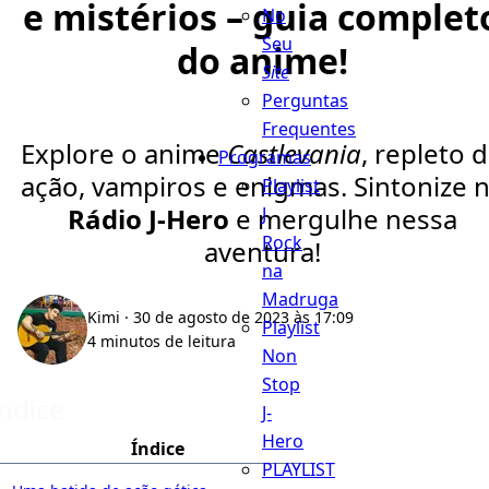
e mistérios – guia complet
No
Seu
do anime!
Site
Perguntas
Frequentes
Explore o anime
Castlevania
, repleto 
Programas
ação, vampiros e enigmas. Sintonize 
Playlist
Rádio J-Hero
e mergulhe nessa
J
Rock
aventura!
na
Madruga
Kimi
· 30 de agosto de 2023 às 17:09
Playlist
4 minutos de leitura
Non
Stop
Índice
J-
Hero
Índice
PLAYLIST