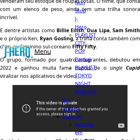
venderam seu estoque de roupas rosas. O filme, que conta
Non
com um elenco de peso, ainda tem uma trilha sonora
Stop
incrível.
J-
Hero
E dentre artistas como
Billie Eilish
,
Dua Lipa
,
Sam Smit
PLAYLIST
e o próprio Ken,
Ryan Gosling
, a trilha conta também co
CITY
o grupo feminino sul-coreano
Fifty Fifty
.
Menu
POP
Bankai
O grupo, formado por quatro integrantes, debutou em
PLAYLIST
2022 e ganhou muita fama depois de o
single
Cupi
TOKYO
viralizar nos aplicativos de vídeo.
NIGHT
FOREVER
Ver
grade...
Colunas
Notícias
em