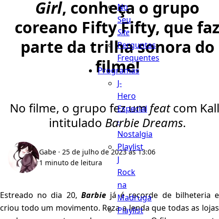
Girl
, conheça o grupo
No
Seu
coreano Fifty Fifty, que fa
Site
parte da trilha sonora do
Perguntas
Frequentes
filme!
Programas
J-
Hero
No filme, o grupo fez um
feat
com Kall
Especial
intitulado
Barbie Dreams
.
-
Nostalgia
Playlist
Gabe
· 25 de julho de 2023 às 13:06
J
1 minuto de leitura
Rock
na
Estreado no dia 20,
Barbie
já é recorde de bilheteria 
Madruga
criou todo um movimento. Reza a lenda que todas as lojas
Playlist