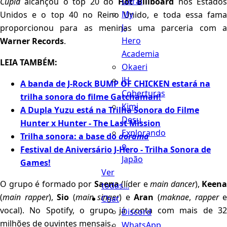
Geral
Cupid
alcançou o top 20 do
Hot Billboard
nos Estado
My
Unidos e o top 40 no Reino Unido, e toda essa fama
J-
proporcionou para as meninas uma parceria com a
Hero
Warner Records
.
Academia
LEIA TAMBÉM:
Okaeri
JH
A banda de J-Rock BUMP OF CHICKEN estará na
Coberturas
trilha sonora do filme Gatchaman!
Kimi
A Dupla Yuzu está na Trilha Sonora do Filme
Desu
Hunter x Hunter - The Last Mission
Explorando
Trilha sonora: a base do
dorama
o
Festival de Aniversário J-Hero - Trilha Sonora de
Japão
Games!
Ver
O grupo é formado por
Saena
(líder e
main dancer
),
Keena
todas...
(
main rapper
),
Sio
(
main singer
) e
Aran
(
maknae
,
rapper
Chat
vocal). No Spotify, o grupo já conta com mais de 32
Discord
milhões de ouvintes mensais.
WhatsApp