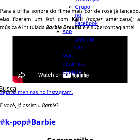
Grupo
Para a trilha sonora do filme mais cor de rosa já lançado,
no
elas fizeram um
feat
com
Kalii
(
rapper
americana); a
Facebook
música é intitulada
Barbie Dreams
e é supercontagiante!
App
Android
iOS
Mais
detalhes...
Contato
Busca
Siga as meninas no Instagram.
E você, já assistiu
Barbie
?
#
k-pop
#
Barbie