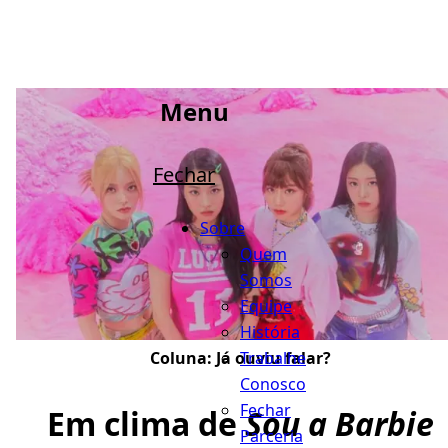
Menu
Fechar
Sobre
Quem
Somos
Equipe
História
Trabalhe
Coluna:
Já ouviu falar?
Conosco
Fechar
Em clima de
Sou a Barbie
Parceria