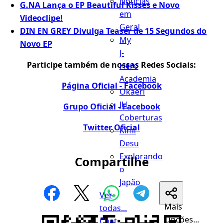
Notícias
G.NA Lança o EP Beautiful Kisses e Novo
em
Videoclipe!
Geral
DIN EN GREY Divulga Teaser de 15 Segundos do
My
Novo EP
J-
Participe também de nossas Redes Sociais:
Hero
Academia
Página Oficial - Facebook
Okaeri
JH
Grupo Oficial - Facebook
Coberturas
Twitter Oficial
Kimi
Desu
Explorando
Compartilhe
o
Japão
Ver
Mais
todas...
Opções...
Chat