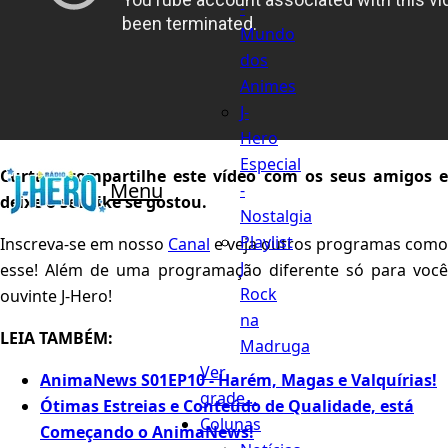
-
Mundo
dos
Animes
J-
Hero
Especial
Curta e compartilhe este vídeo com os seus amigos e
Menu
-
deixe o seu like se gostou.
Nostalgia
Playlist
Inscreva-se em nosso
Canal
e veja outros programas como
J
esse! Além de uma programação diferente só para você
Rock
ouvinte J-Hero!
na
LEIA TAMBÉM:
Madruga
Ver
AnimaNews S01EP10 - Harém, Magas e Valquírias!
grade...
Ótimas Estreias e Conteúdo de Qualidade, está
Colunas
Começando o AnimaNews!