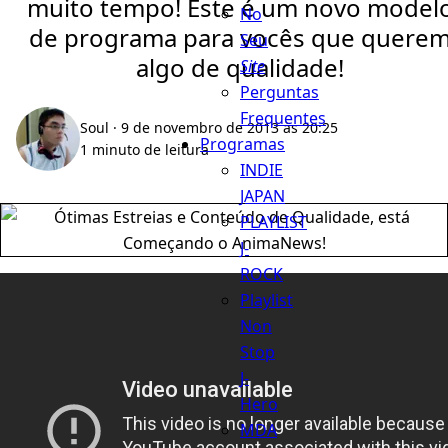
muito tempo! Este é um novo model
No
de programa para vocês que quere
Seu
algo de qualidade!
Site
Perguntas
Frequentes
Soul
· 9 de novembro de 2013 às 20:25
Programas
1 minuto de leitura
INDIE
JAPAN
PLAYLIST
J-
ROCK
Playlist
Non
Stop
J-
Hero
MDA