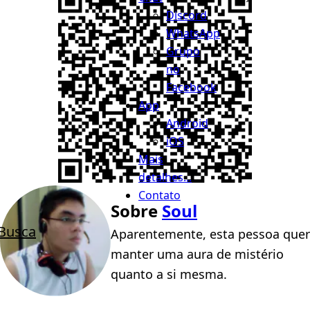
Discord
WhatsApp
Grupo
no
Facebook
App
Android
iOS
Mais
detalhes...
Contato
Sobre
Soul
Busca
Aparentemente, esta pessoa quer
manter uma aura de mistério
quanto a si mesma.