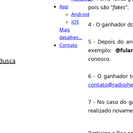
App
pois são "
fakes
".
Android
iOS
4 - O ganhador do
Mais
detalhes...
5 - Depois do an
Contato
exemplo:
@fula
conosco.
Busca
6 - O ganhador 
contato@radiojh
7 - No caso do g
realizado novame
Participe e Boa so