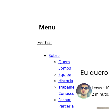
Menu
Fechar
Sobre
Quem
Somos
Eu quero 
Equipe
História
Trabalhe
Lexus
· 1
Conosco
2 minutos
Fechar
Parceria