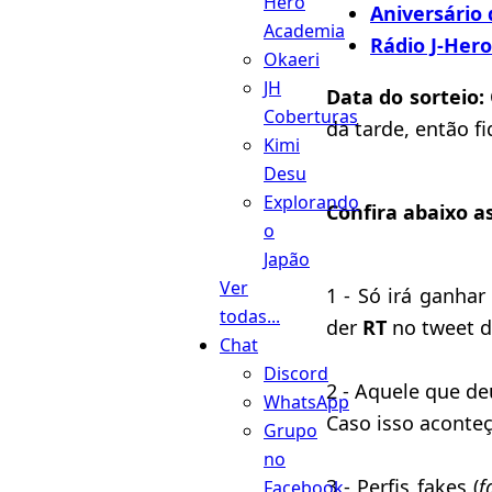
Hero
Aniversário 
Academia
Rádio J-Hero
Okaeri
JH
Data do sorteio:
Coberturas
da tarde, então fi
Kimi
Desu
Explorando
Confira abaixo a
o
Japão
Ver
1 - Só irá ganhar
todas...
der
RT
no tweet 
Chat
Discord
2 - Aquele que d
WhatsApp
Caso isso aconteç
Grupo
no
3 - Perfis fakes (
f
Facebook