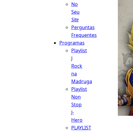
No
Seu
Site
Perguntas
Frequentes
Programas
Playlist
J
Rock
na
Madruga
Playlist
Non
Stop
J-
Hero
PLAYLIST