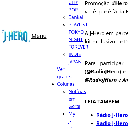
CITY
Promoção
#Hero
POP
você que é fã da 
Bankai
PLAYLIST
TOKYO
A J-Hero em parc
Menu
NIGHT
kit exclusivo de 
FOREVER
INDIE
JAPAN
Para participar
Ver
(
@RadioJHero
) e
grade...
@RadioJHero
e An
Colunas
Notícias
em
LEIA TAMBÉM:
Geral
My
Rádio J-Her
J-
Radio J-Hero