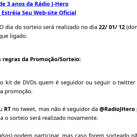
de 3 anos da Rádio J-Hero
 Estréia Seu Web-site Oficial
O dia do sorteio será realizado no dia
22/ 01/ 12
(dom
que ligado.
s regras da Promoção/Sorteio:
 o kit de DVDs quem é seguidor ou seguir o twitter
da promoção.
eu
RT
no tweet, mas não é seguidor da
@RadioJHero
a o sorteio será realizado novamente.
alsos
) podem participar, mas caso forem sorteado nã