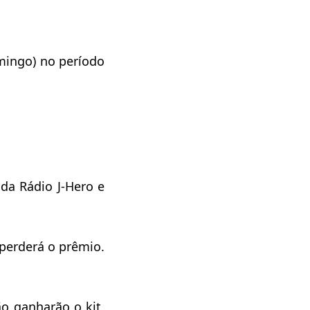
ingo) no período
 da Rádio J-Hero e
perderá o prêmio.
o ganharão o kit,