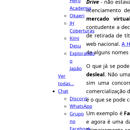
Hero
Drive
- não estav
Academia
licenciamento d
Okaeri
mercado virtua
JH
contudente a de
Coberturas
de retirada de tí
Kimi
web nacional.
A H
Desu
de alguns nomes d
Explorando
o
O que já se pode
Japão
desleal
. Não uma
Ver
sim uma concorrê
todas...
comercialização 
Chat
Discord
é o que se pode c
WhatsApp
Um exemplo é
Fa
Grupo
e agora é uma d
no
Facebook
Primeiramente com