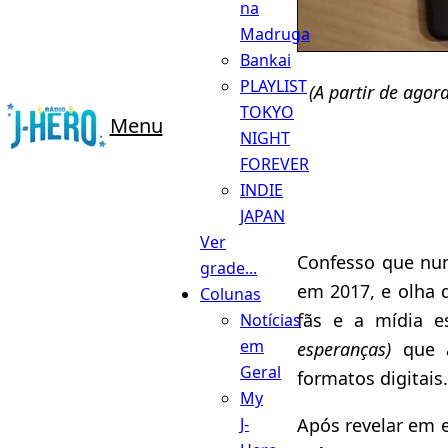
na
Madruga
Bankai
PLAYLIST
(A partir de agor
TOKYO
Menu
NIGHT
FOREVER
INDIE
JAPAN
Ver
Confesso que nu
grade...
em 2017, e olha 
Colunas
fãs e a mídia e
Notícias
em
esperanças)
que a
Geral
formatos digitais.
My
Após revelar em 
J-