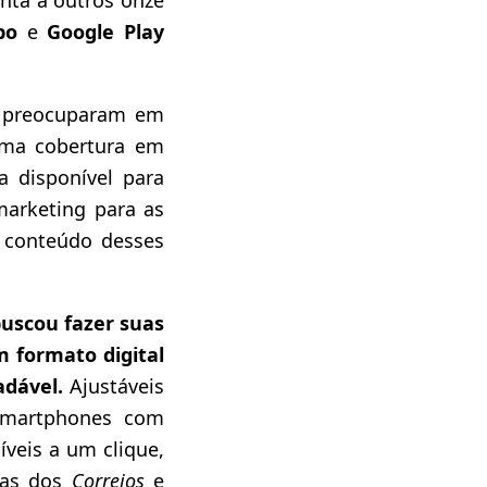
bo
e
Google Play
 preocuparam em
uma cobertura em
a disponível para
marketing para as
o conteúdo desses
uscou fazer suas
 formato digital
adável.
Ajustáveis
smartphones com
veis a um clique,
has dos
Correios
e