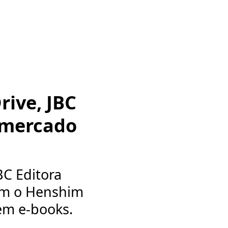
ive, JBC
 mercado
BC Editora
om o Henshim
 em e-books.