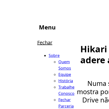
Menu
Fechar
Hikari
Sobre
adere 
Quem
Somos
Equipe
História
Numa s
Trabalhe
mostra po
Conosco
Drive nã
Fechar
Parceria