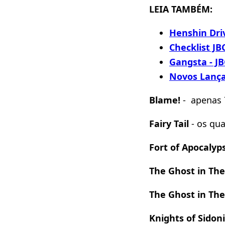
LEIA TAMBÉM:
Henshin Dri
Checklist JB
Gangsta - JB
Novos Lança
Blame!
- apenas 
Fairy Tail
- os qu
Fort of Apocalyp
The Ghost in The
The Ghost in The 
Knights of Sidon