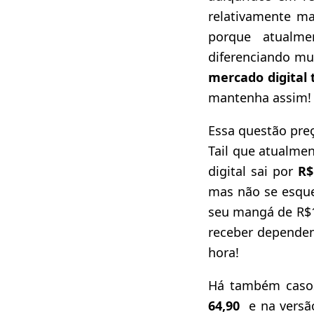
relativamente ma
porque atualm
diferenciando mui
mercado digital
mantenha assim!
Essa questão preç
Tail que atualme
digital sai por
R$
mas não se esque
seu mangá de R$1
receber dependen
hora!
Há também caso
64,90
e na versão