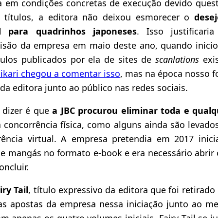
a em condições concretas de execução devido quest
e títulos, a editora não deixou esmorecer o
desej
l para quadrinhos japoneses
. Isso justificar
cisão da empresa em maio deste ano, quando inic
tulos publicados por ela de sites de
scanlations
exis
ikari chegou a comentar isso
, mas na época nosso fo
a editora junto ao público nas redes sociais.
 dizer é que
a JBC procurou eliminar toda e qualq
 concorrência física, como alguns ainda são levado
ncia virtual. A empresa pretendia em 2017 inici
de mangás no formato e-book e era necessário abrir 
oncluir.
iry Tail
, título expressivo da editora que foi retirado
as apostas da empresa nessa iniciação junto ao m
 apenas os quatro volumes iniciais, Fairy Tail se j