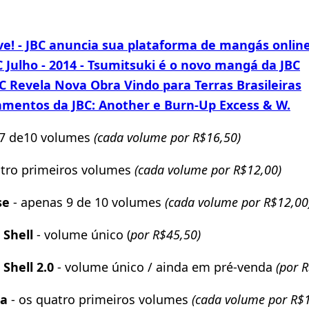
ve! - JBC anuncia sua plataforma de mangás onlin
C Julho - 2014 - Tsumitsuki é o novo mangá da JBC
C Revela Nova Obra Vindo para Terras Brasileiras
mentos da JBC: Another e Burn-Up Excess & W.
7 de10 volumes
(cada volume por R$16,50)
atro primeiros volumes
(cada volume por R$12,00)
se
- apenas 9 de 10 volumes
(cada volume por R$12,00
 Shell
- volume único (
por R$45,50)
Shell 2.0
- volume único / ainda em pré-venda
(por 
ia
- os quatro primeiros volumes
(cada volume por R$