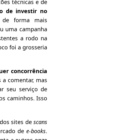
ões técnicas e de
o de investir no
ia de forma mais
iou uma campanha
tentes a rodo na
co foi a grosseria
uer concorrência
s a comentar, mas
ar seu serviço de
os caminhos. Isso
 dos sites de
scans
ercado de
e-books
.
unta a outros onze