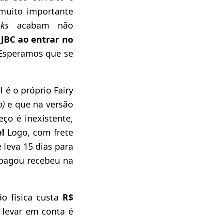
 muito importante
ooks
acabam não
 JBC ao entrar no
 Esperamos que se
 é o próprio Fairy
o)
e que na versão
eço é inexistente,
!
Logo, com frete
leva 15 dias para
 pagou recebeu na
o física custa
R$
e levar em conta é