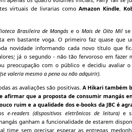
ntes virtuais de livrarias como
Amazon Kindle
,
Ko
lioteca Brasileira de Mangás
e o
Mais de Oito Mil
se
uta em bastante voga. O primeiro faz quase que 
da novidade informando cada novo título que fic
lores; já o segundo - não tão fervoroso em fazer 
ou preocupação com o público e decidiu avaliar 
(se valeria mesmo a pena ou não adquirir).
das as avaliações são positivas.
A Hikari também b
de afirmar que a proposta de consumir mangás em
uco ruim e a qualidade dos e-books da JBC é agr
dos
e-readers
(dispositivos eletrônicos de leitura)
e 
mangás ganham a funcionalidade de estarem disponí
eal time sem precisar esperar as entregas medon