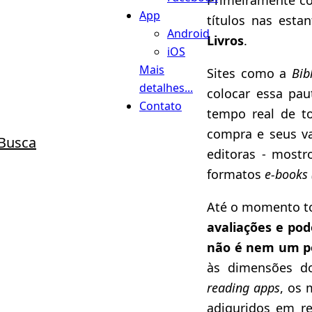
App
títulos nas esta
Android
Livros
.
iOS
Mais
Sites como a
Bib
detalhes...
colocar essa pa
Contato
tempo real de to
compra e seus va
Busca
editoras - mostr
formatos
e-books 
Até o momento to
avaliações e po
não é nem um po
às dimensões 
reading apps
, os 
adiquridos em r