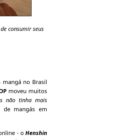
s de consumir seus
m mangá no Brasil
POP
moveu muitos
s não tinha mais
to de mangás em
online - o
Henshin