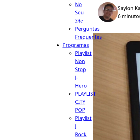
No
Saylon K
Seu
6 minutos
Site
Perguntas
Frequentes
Programas
Playlist
Non
Stop
J-
Hero
PLAYLIST
CITY
POP
Playlist
J
Rock