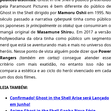
pela Paramount Pictures é bem diferente do público de
Ghost in the Shell dirigido por
Mamoru Oshii
em 1995. N
século passado a narrativa
cyberpunk
tinha como públic
os japoneses
(e principalmente os otaku)
que consumiram o
mangá original de
Masamune Shiro
u. Em 2017 a versão
hollywodiana da obra tinha como público um segmento
nerd que está se aventurando mais e mais no universo dos
heróis. Nesse ponto de vista alguém pode dizer que
Power
Rangers
(também em cartaz)
consegue atender ess
critério com mais exatidão, no entanto isso não se
compara a estética e ao ciclo do herói vivenciado em cada
um dos dois filmes.
LEIA TAMBÉM:
Confirmado! Ghost in the Shell Arise será Lançado
em Junho!
Anime Ghost in the Shell Ganha Nova Série