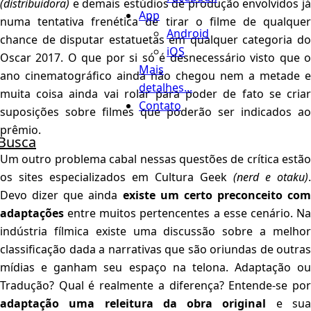
(distribuidora)
e demais estúdios de produção envolvidos já
App
numa tentativa frenética de tirar o filme de qualquer
Android
chance de disputar estatuetas em qualquer categoria do
iOS
Oscar 2017. O que por si só é desnecessário visto que o
Mais
ano cinematográfico ainda não chegou nem a metade e
detalhes...
muita coisa ainda vai rolar para poder de fato se criar
Contato
suposições sobre filmes que poderão ser indicados ao
prêmio.
Busca
Um outro problema cabal nessas questões de crítica estão
os sites especializados em Cultura Geek
(nerd e otaku)
.
Devo dizer que ainda
existe um certo preconceito com
adaptações
entre muitos pertencentes a esse cenário. Na
indústria fílmica existe uma discussão sobre a melhor
classificação dada a narrativas que são oriundas de outras
mídias e ganham seu espaço na telona. Adaptação ou
Tradução? Qual é realmente a diferença? Entende-se por
adaptação uma releitura da obra original
e su