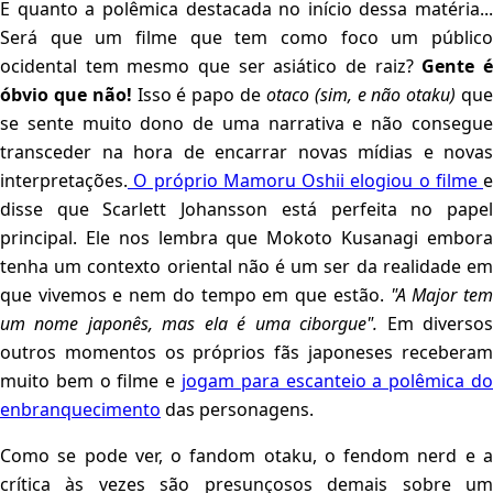
E quanto a polêmica destacada no início dessa matéria...
Será que um filme que tem como foco um público
ocidental tem mesmo que ser asiático de raiz?
Gente 
óbvio que não!
Isso é papo de
otaco
(sim, e não otaku)
qu
se sente muito dono de uma narrativa e não consegue
transceder na hora de encarrar novas mídias e novas
interpretações.
O próprio Mamoru Oshii elogiou o filme
e
disse que Scarlett Johansson está perfeita no papel
principal. Ele nos lembra que Mokoto Kusanagi embora
tenha um contexto oriental não é um ser da realidade em
que vivemos e nem do tempo em que estão.
"A Major te
um nome japonês, mas ela é uma ciborgue".
Em diverso
outros momentos os próprios fãs japoneses receberam
muito bem o filme e
jogam para escanteio a polêmica do
enbranquecimento
das personagens.
Como se pode ver, o fandom otaku, o fendom nerd e a
crítica às vezes são presunçosos demais sobre um