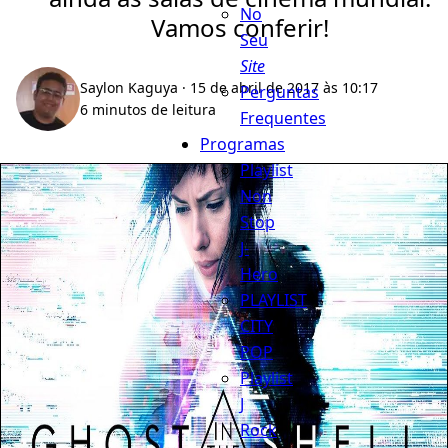
No
Vamos conferir!
Seu
Site
Saylon Kaguya
· 15 de abril de 2017 às 10:17
Perguntas
6 minutos de leitura
Frequentes
Programas
Playlist
Non
Stop
J-
Hero
PLAYLIST
CITY
POP
Playlist
J
Rock