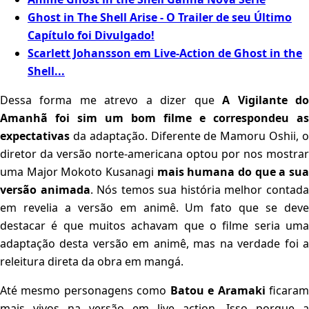
Ghost in The Shell Arise - O Trailer de seu Último
Capítulo foi Divulgado!
Scarlett Johansson em Live-Action de Ghost in the
Shell...
Dessa forma me atrevo a dizer que
A Vigilante d
Amanhã foi sim um bom filme e correspondeu as
expectativas
da adaptação. Diferente de Mamoru Oshii, o
diretor da versão norte-americana optou por nos mostrar
uma Major Mokoto Kusanagi
mais humana do que a su
versão animada
. Nós temos sua história melhor contad
em revelia a versão em animê. Um fato que se deve
destacar é que muitos achavam que o filme seria uma
adaptação desta versão em animê, mas na verdade foi a
releitura direta da obra em mangá.
Até mesmo personagens como
Batou e Aramaki
ficara
mais vivos na versão em live action. Isso porque a