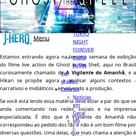
na
Madruga
Bankai
PLAYLIST
TOKYO
Menu
NIGHT
FOREVER
Estamos entrando agora na terceira semana de exibição
INDIE
do filme live action de Ghost in the Shell, aqui no Brasil
JAPAN
curiosamente chamado de
A Vigilante do Amanhã
, e a
Ver
Hikari se propõe agora a analisar alguns contextos -
grade...
narrativos e midiáiticos - envolvendo a produção.
Colunas
Notícias
Se você está lendo essa matéria deve estar a par do que se
em
anda comentando nas redes sociais e na imprensa
Geral
especializada. É dito que A Vigilante do Amanhã não
My
correspondeu ao pedido dos fãs e não é um bom filme por
J-
diversas questões. Uma delas, que mais chama a atenção é