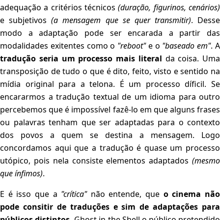
adequação a critérios técnicos
(duração, figurinos, cenários)
e subjetivos
(a mensagem que se quer transmitir)
. Desse
modo a adaptação pode ser encarada a partir das
modalidades exitentes como o
"reboot"
e o
"baseado em"
. 
tradução seria um processo mais literal
da coisa. Uma
transposição de tudo o que é dito, feito, visto e sentido na
mídia original para a telona. É um processo díficil. Se
encararmos a tradução textual de um idioma para outro
percebemos que é impossível fazê-lo em que alguns frases
ou palavras tenham que ser adaptadas para o contexto
dos povos a quem se destina a mensagem. Logo
concordamos aqui que a tradução é quase um processo
utópico, pois nela consiste elementos adaptados
(mesmo
que ínfimos)
.
E é isso que a
"crítica"
não entende, que
o cinema nã
pode consitir de traduções e sim de adaptações para
públicos distintos.
Ghost in the Shell o público pretendido