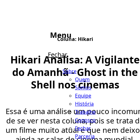
Menu
Coluna:
Hikari
Fechar
Hikari Analisa: A Vigilante
do Amanhã - Ghost in the
Sobre
Quem
Shell nos cinemas
Somos
Equipe
História
Essa é uma análise um pouco incom
Trabalhe
de se ver nesta coluna, pois se trata 
Conosco
Fechar
um filme muito atual e que nem deix
Parceria
ainda as salas de cinema mundial.