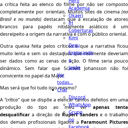
Hero
a crítica feita ao elenco do filme por não ser composto
Academia
completamente por orientais. Muitos sites de cinema
(no
Okaeri
Brasil e no mundo)
destacam que a escalação de atore
JH
brancos para papéis nitidamente asiáticos é um
Coberturas
desreipeito a origem da narrativa e com o público oriental.
Kimi
Desu
Outra queixa feita pelos críticos é que a narrativa ficou
Explorando
muito lenta e sem os destaques que realmente deveriam
o
ser dados como as cenas de ação. O filme seria pouco
Japão
dinâmico. Sem falar que Scarlett Johansson não foi
Ver
convicente no papel da Major.
todas...
Mas será que foi tudo isso mesmo?
Chat
Discord
A
"crítica"
que se dispõe a elencar tantos defeitos em um
WhatsApp
produção do tipo ao meu ver
apenas tent
Grupo
desqualificar
a direção de
Rupert Sanders
e o trabalho
no
dos demais profissionais ligados a
Paramount Picture
Facebook