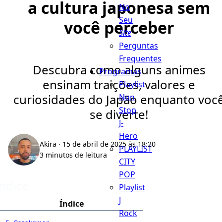
a cultura japonesa sem
No
Seu
você perceber
Site
Perguntas
Frequentes
Descubra como alguns animes
Programas
ensinam traições, valores e
Playlist
curiosidades do Japão enquanto voc
Non
Stop
se diverte!
J-
Hero
Akira
· 15 de abril de 2025 às 18:20
PLAYLIST
3 minutos de leitura
CITY
POP
Índice
Playlist
J
Índice
Rock