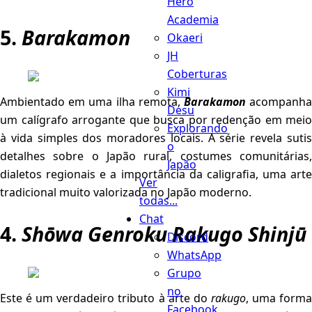
Hero
Academia
5.
Barakamon
Okaeri
JH
Coberturas
Kimi
Ambientado em uma ilha remota,
Barakamon
acompanh
Desu
um calígrafo arrogante que busca por redenção em meio
Explorando
à vida simples dos moradores locais. A série revela sutis
o
detalhes sobre o Japão rural, costumes comunitárias,
Japão
dialetos regionais e a importância da caligrafia, uma arte
Ver
tradicional muito valorizada no Japão moderno.
todas...
Chat
4.
Shōwa Genroku Rakugo Shinjū
Discord
WhatsApp
Grupo
no
Este é um verdadeiro tributo à arte do
rakugo
, uma form
Facebook