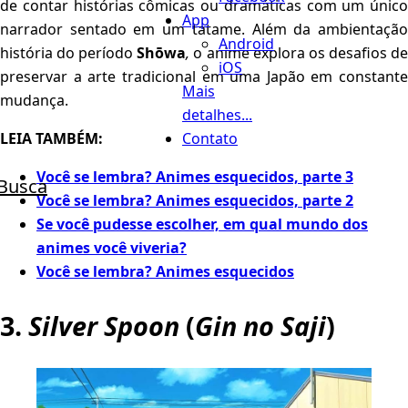
de contar histórias cômicas ou dramáticas com um único
App
narrador sentado em um tatame. Além da ambientação
Android
história do período
Shōwa
,
o anime explora os desafios d
iOS
preservar a arte tradicional em uma Japão em constante
Mais
mudança.
detalhes...
LEIA TAMBÉM:
Contato
Você se lembra? Animes esquecidos, parte 3
Busca
Você se lembra? Animes esquecidos, parte 2
Se você pudesse escolher, em qual mundo dos
animes você viveria?
Você se lembra? Animes esquecidos
3.
Silver Spoon
(
Gin no Saji
)