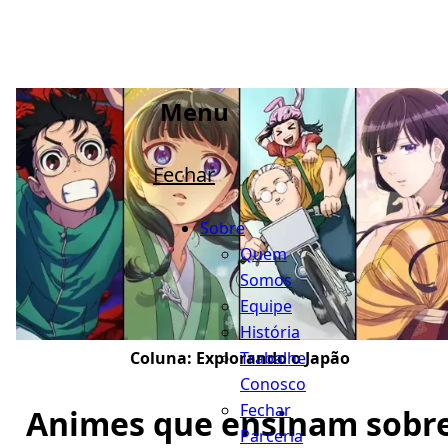
Menu
Fechar
Sobre
Quem
Somos
Equipe
História
Trabalhe
Coluna:
Explorando o Japão
Conosco
Fechar
Animes que ensinam sobr
Parceria