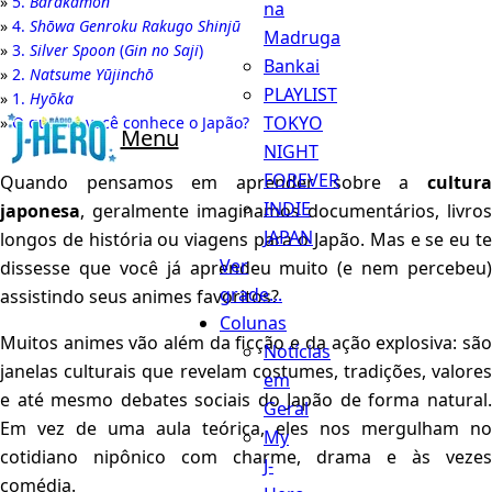
5.
Barakamon
na
4.
Shōwa Genroku Rakugo Shinjū
Madruga
3.
Silver Spoon
(
Gin no Saji
)
Bankai
2.
Natsume Yūjinchō
PLAYLIST
1.
Hyōka
TOKYO
O quanto você conhece o Japão?
Menu
NIGHT
FOREVER
Quando pensamos em aprender sobre a
cultura
INDIE
japonesa
, geralmente imaginamos documentários, livros
JAPAN
longos de história ou viagens para o Japão. Mas e se eu te
Ver
dissesse que você já aprendeu muito (e nem percebeu)
grade...
assistindo seus animes favoritos?
Colunas
Muitos animes vão além da ficção e da ação explosiva: são
Notícias
janelas culturais que revelam costumes, tradições, valores
em
e até mesmo debates sociais do Japão de forma natural.
Geral
Em vez de uma aula teórica, eles nos mergulham no
My
cotidiano nipônico com charme, drama e às vezes
J-
comédia.