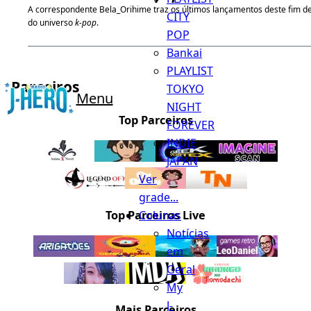
A correspondente Bela_Orihime traz os últimos lançamentos deste fim 
CITY
do universo
k-pop
.
POP
Bankai
PLAYLIST
Parceiros
TOKYO
Menu
NIGHT
Top Parceiros
FOREVER
INDIE
JAPAN
Ver
grade...
Top Parceiros Live
Colunas
Notícias
em
Geral
My
J-
Mais Parceiros