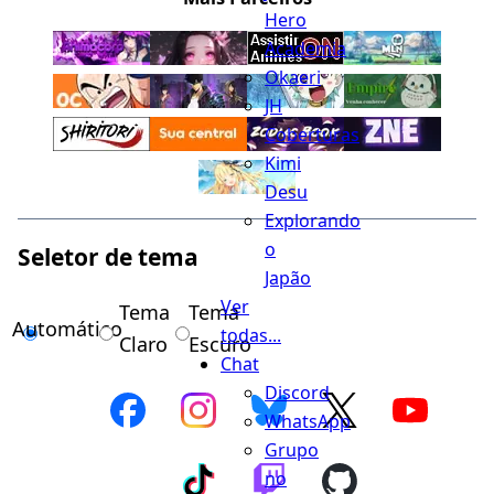
Hero
Academia
Okaeri
JH
Coberturas
Kimi
Desu
Explorando
o
Seletor de tema
Japão
Ver
Tema
Tema
Automático
todas...
Claro
Escuro
Chat
Discord
WhatsApp
Grupo
no