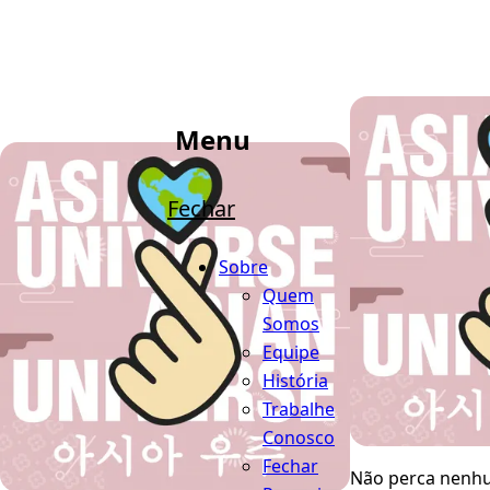
Menu
Fechar
Sobre
Quem
Somos
Equipe
História
Trabalhe
Conosco
Fechar
Não perca nenhu