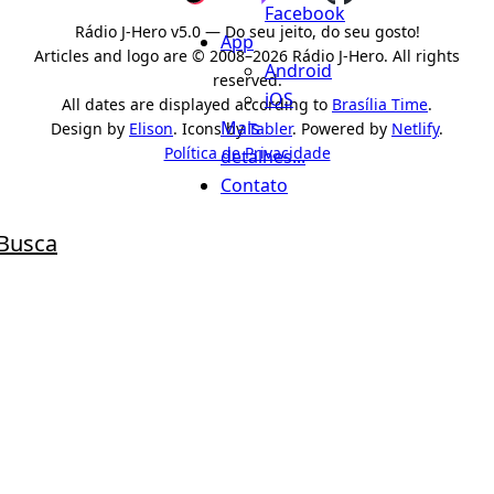
Facebook
Rádio J-Hero v5.0 — Do seu jeito, do seu gosto!
App
Articles and logo are © 2008–2026 Rádio J-Hero. All rights
Android
reserved.
iOS
All dates are displayed according to
Brasília Time
.
Mais
Design by
Elison
. Icons by
Tabler
. Powered by
Netlify
.
Política de Privacidade
detalhes...
Contato
Busca