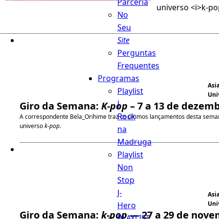
Parceria
universo <i>k-po
No
Seu
Site
Perguntas
Frequentes
Programas
Asi
Playlist
Uni
J
Giro da Semana:
K-pop
– 7 a 13 de dezem
Rock
A correspondente Bela_Orihime traz os últimos lançamentos desta sema
universo
k-pop
.
na
Madruga
Playlist
Non
Stop
J-
Asi
Uni
Hero
Giro da Semana:
k-pop
— 27 a 29 de nov
PLAYLIST