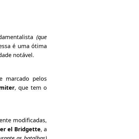
ndamentalista
(que
ssa é uma ótima
dade notável.
te marcado pelos
imiter
, que tem o
ente modificadas,
zer el Bridgette
, a
urante as batalhas)