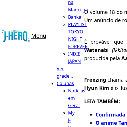
na
Madruga
O volume 18 do m
Bankai
Um anúncio de ro
PLAYLIST
TOKYO
Menu
NIGHT
É provável que 
FOREVER
Watanabi
(Ikkit
INDIE
produzida pela
A.
JAPAN
Ver
grade...
Freezing
chama a
Colunas
Hyun Kim
é o ilu
Notícias
em
LEIA TAMBÉM:
Geral
My
Confirmada
J-
O anime Ta