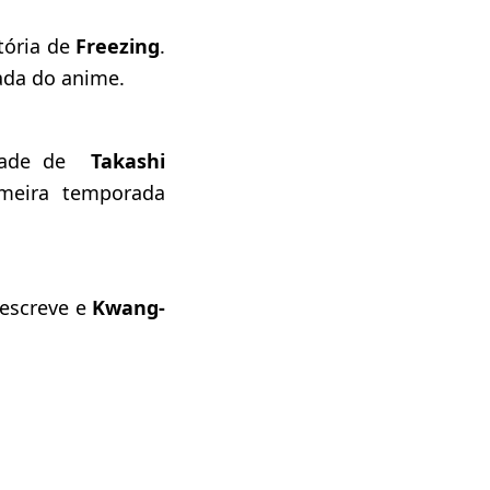
tória de
Freezing
.
ada do anime.
lidade de
Takashi
meira temporada
escreve e
Kwang-