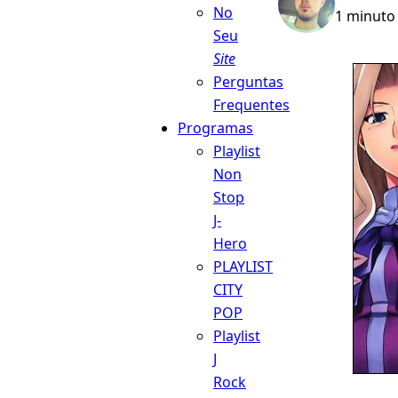
No
1 minuto 
Seu
Site
Perguntas
Frequentes
Programas
Playlist
Non
Stop
J-
Hero
PLAYLIST
CITY
POP
Playlist
J
Rock