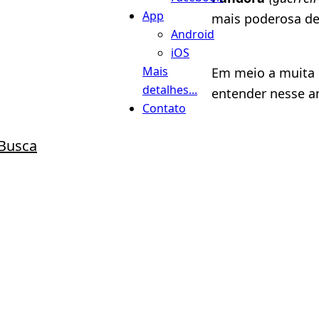
App
mais poderosa de
Android
iOS
Mais
Em meio a muita 
detalhes...
entender nesse a
Contato
Busca