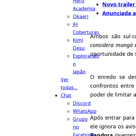
Hero
Novo traile
Academia
Anunciada 
Okaeri
JH
Coberturas
Ambos são
sul-
Kimi
considera mangá e
Desu
oportunidade de s
Explorando
o
Japão
O enredo se des
Ver
confrontos entre
todas...
poder de limitar 
Chat
Discord
WhatsApp
Após entrar para
Grupo
ele ignora os av
no
Pandora
(guerrei
Facebook