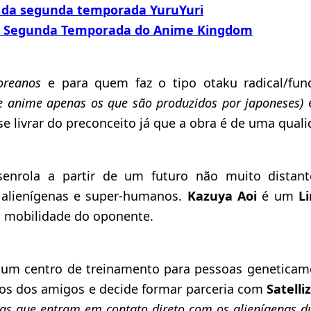
r da segunda temporada YuruYuri
a Segunda Temporada do Anime Kingdom
coreanos
e para quem faz o tipo otaku radical/fu
 anime apenas os que são produzidos por japoneses)
e
e livrar do preconceito já que a obra é de uma quali
enrola a partir de um futuro não muito distan
 alienígenas e super-humanos.
Kazuya Aoi
é um
L
a mobilidade do oponente.
 um centro de treinamento para pessoas geneticam
isos dos amigos e decide formar parceria com
Satelli
ras que entram em contato direto com os alienígenas d