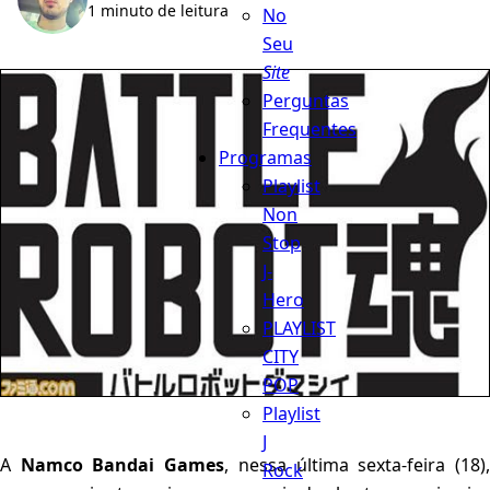
1 minuto de leitura
No
Seu
Site
Perguntas
Frequentes
Programas
Playlist
Non
Stop
J-
Hero
PLAYLIST
CITY
POP
Playlist
J
A
Namco Bandai Games
, nessa última sexta-feira (18)
Rock