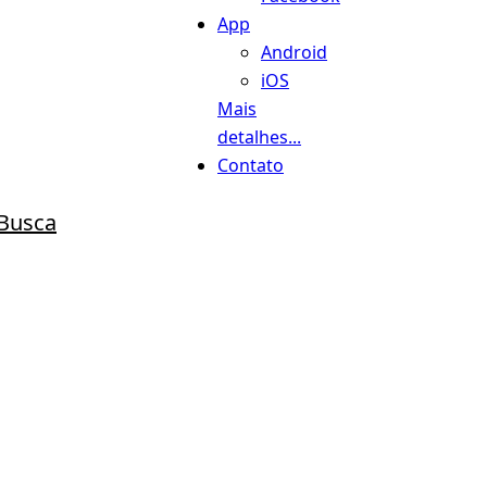
App
Android
iOS
Mais
detalhes...
Contato
Busca