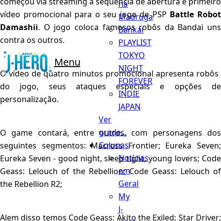
começou via streaming a sequencia de abertura e primeiro
na
vídeo promocional para o seu jogo de PSP
Battle Robo
Madruga
Damashii
. O jogo coloca famosos robôs da Bandai uns
Bankai
contra os outros.
PLAYLIST
TOKYO
Menu
NIGHT
O vídeo de quatro minutos promocional apresenta robôs ​​
FOREVER
do jogo, seus ataques especiais e opções de
INDIE
personalização.
JAPAN
Ver
grade...
O game contará, entre outros, com personagens dos
Colunas
seguintes segmentos: Macross Frontier; Eureka Seven;
Notícias
Eureka Seven - good night, sleep tight, young lovers; Code
em
Geass: Lelouch of the Rebellion; Code Geass: Lelouch of
Geral
the Rebellion R2;
My
J-
Alem disso temos Code Geass: Akito the Exiled; Star Driver;