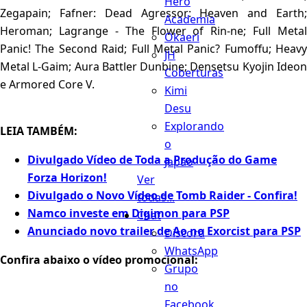
Hero
Zegapain; Fafner: Dead Agressor: Heaven and Earth;
Academia
Heroman; Lagrange - The Flower of Rin-ne; Full Metal
Okaeri
Panic! The Second Raid; Full Metal Panic? Fumoffu; Heavy
JH
Metal L-Gaim; Aura Battler Dunbine; Densetsu Kyojin Ideon
Coberturas
e Armored Core V.
Kimi
Desu
Explorando
LEIA TAMBÉM:
o
Divulgado Vídeo de Toda a Produção do Game
Japão
Forza Horizon!
Ver
Divulgado o Novo Vídeo de Tomb Raider - Confira!
todas...
Namco investe em Digimon para PSP
Chat
Anunciado novo trailer de Ao no Exorcist para PSP
Discord
WhatsApp
Confira abaixo o vídeo promocional:
Grupo
no
Facebook