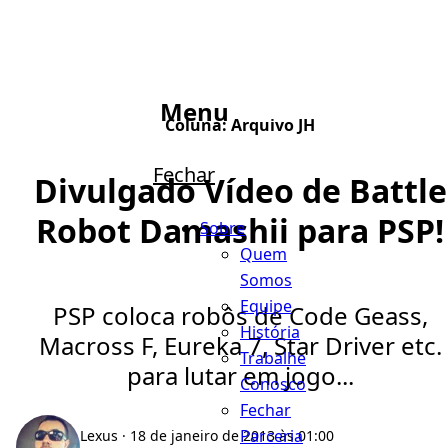
Menu
Coluna:
Arquivo JH
Fechar
Divulgado Vídeo de Battle
Robot Damashii para PSP!
Sobre
Quem
Somos
Equipe
PSP coloca robôs de Code Geass,
História
Macross F, Eureka 7, Star Driver etc.
Trabalhe
para lutar em jogo...
Conosco
Fechar
Parceria
Lexus
· 18 de janeiro de 2013 às 01:00